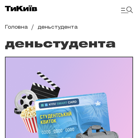
Головна
деньстудента
деньстудента