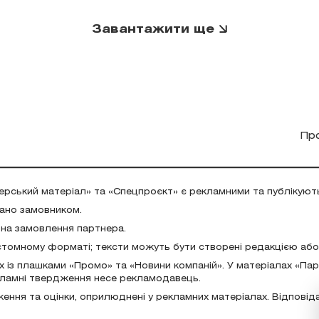
Завантажити ще
Пр
ерський матеріал» та «Спецпроєкт» є рекламними та публікуют
дано замовником.
 на замовлення партнера.
стомному форматі; тексти можуть бути створені редакцією аб
х із плашками «Промо» та «Новини компаній». У матеріалах «Па
екламні твердження несе рекламодавець.
ження та оцінки, оприлюднені у рекламних матеріалах. Відповід