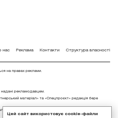
о нас
Реклама
Контакти
Структура власності
ься на правах реклами.
о надані рекламодавцем.
ртнерський матеріал» та «Спецпроєкт» редакція бере
альність за зміст реклами відповідно до українського
Цей сайт використовує cookie-файли