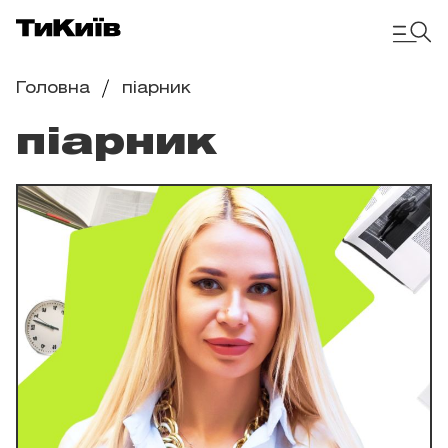
Головна
піарник
піарник