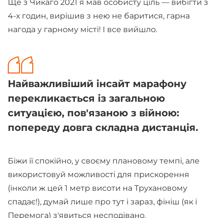
Ще з Чикаго 2021 я мав особисту ціль — вибігти з
4-х годин, вирішив з нею не баритися, гарна
нагода у гарному місті! І все вийшло.
Найважливіший інсайт марафону
перекликається із загальною
ситуацією, пов'язаною з війною:
попереду довга складна дистанція.
Біжи її спокійно, у своєму плановому темпі, але
використовуй можливості для прискорення
(інколи ж цей 1 метр висоти на Трухановому
спадає!), думай лише про тут і зараз, фініш (як і
Перемога) з'явиться несподівано.