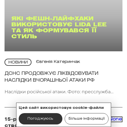
ЯКІ ФЕШН-ЛАЙФХАКИ
ВИКОРИСТОВУЄ LIDA LEE
ТА ЯК ФОРМУВАВСЯ ЇЇ
СТИЛЬ
Євгенія Катеринчак
НОВИНИ
ДСНС ПРОДОВЖУЄ ЛІКВІДОВУВАТИ
НАСЛІДКИ ВЧОРАШНЬОЇ АТАКИ РФ
Наслідки російської атаки. Фото: пресслужба
ДСНС України
Цей сайт використовує cookie-файли
Погоджуюсь
Більше інформації
15-річний українець
створює браслет, який