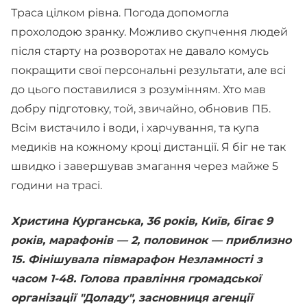
Траса цілком рівна. Погода допомогла
прохолодою зранку. Можливо скупчення людей
після старту на розворотах не давало комусь
покращити свої персональні результати, але всі
до цього поставилися з розумінням. Хто мав
добру підготовку, той, звичайно, обновив ПБ.
Всім вистачило і води, і харчування, та купа
медиків на кожному кроці дистанції. Я біг не так
швидко і завершував змагання через майже 5
години на трасі.
Христина Курганська, 36 років, Київ, бігає 9
років, марафонів — 2, половинок — приблизно
15. Фінішувала півмарафон Незламності з
часом 1-48. Голова правління громадської
організації "Доладу", засновниця агенції