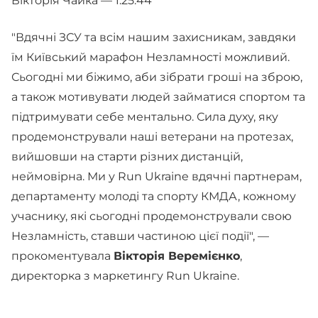
Вікторія Чайка — 1:25:44
"Вдячні ЗСУ та всім нашим захисникам, завдяки
їм Київський марафон Незламності можливий.
Сьогодні ми біжимо, аби зібрати гроші на зброю,
а також мотивувати людей займатися спортом та
підтримувати себе ментально. Сила духу, яку
продемонстрували наші ветерани на протезах,
вийшовши на старти різних дистанцій,
неймовірна. Ми у Run Ukraine вдячні партнерам,
департаменту молоді та спорту КМДА, кожному
учаснику, які сьогодні продемонстрували свою
Незламність, ставши частиною цієї події",
—
прокоментувала
Вікторія Веремієнко
,
директорка з маркетингу Run Ukraine.