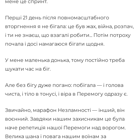
мене це спринт.
Перші 21 день після повномасштабного
вторгнення я не бігала: це був жах, війна, розпач,
і ти не знаєш, що взагалі робити... Потім потроху
почала і досі намагаюся бігати щодня.
У мене маленька донька, тому постійно треба
шукати час на біг.
Але без бігу дуже погано: побігала — і голова
чиста, і тіло в тонусі, і віра в Перемогу одразу є.
Звичайно, марафон Незламності — інший, він
воєнний. Завдяки нашим захисникам це була
наче репетиція нашої Перемоги над ворогом.
Велика шана і повага нашим воїнам за