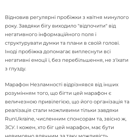
Відновив регулярні пробіжки з квітня минулого
року. Завдяки бігу виходило "відпочити" від
негативного інформаційного поля і
структурувати думки та плани в своїй голові.
Іноді пробіжка допомагає виплеснути всі
негативні емоції і, без перебільшення, не з'їхати
з глузду.
Марафон Незламності відрізнявся від інших
розумінням того, що бігти цей марафон є
величезною привілегією, що його організація та
реалізація стали можливими тільки завдяки
RunUkraine, численним спонсорам та, звісно ж,
ЗСУ. І кожен, хто біг цей марафон, має бути
невимовно вдячним за таку можливість.