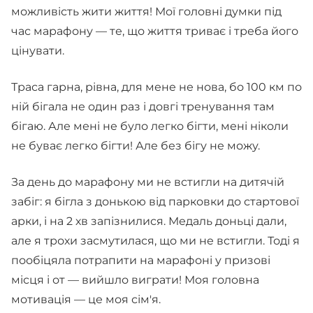
можливість жити життя! Мої головні думки під
час марафону — те, що життя триває і треба його
цінувати.
Траса гарна, рівна, для мене не нова, бо 100 км по
ній бігала не один раз і довгі тренування там
бігаю. Але мені не було легко бігти, мені ніколи
не буває легко бігти! Але без бігу не можу.
За день до марафону ми не встигли на дитячій
забіг: я бігла з донькою від парковки до стартової
арки, і на 2 хв запізнилися. Медаль доньці дали,
але я трохи засмутилася, що ми не встигли. Тоді я
пообіцяла потрапити на марафоні у призові
місця і от — вийшло виграти! Моя головна
мотивація — це моя сім'я.