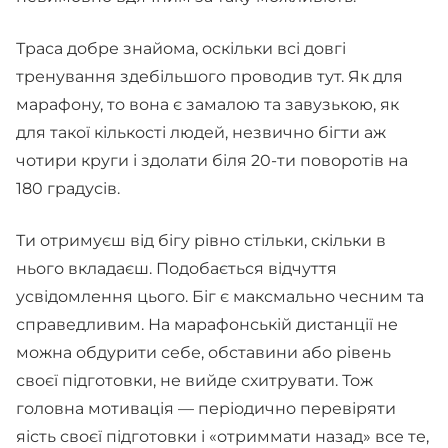
Траса добре знайома, оскільки всі довгі
тренування здебільшого проводив тут. Як для
марафону, то вона є замалою та завузькою, як
для такої кількості людей, незвично бігти аж
чотири круги і здолати біля 20-ти поворотів на
180 градусів.
Ти отримуєш від бігу рівно стільки, скільки в
нього вкладаєш. Подобається відчуття
усвідомлення цього. Біг є максмально чесним та
справедливим. На марафонській дистанції не
можна обдурити себе, обставини або рівень
своєї підготовки, не вийде схитрувати. Тож
головна мотивація — періодично перевіряти
яість своєї підготовки і «отриммати назад» все те,