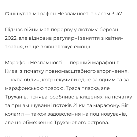
Фінішував марафон Незламності з часом 3-47.
Під час війни мав перерву у лютому-березні
2022, але відновив регулярні заняття з квітня-
травня, бо це врівноважує емоції.
Марафон Незламності — перший марафон в
Києві з початку повномасштабного вторгнення,
— купа облич, котрі скучили одне за одним та за
марафонською трасою. Траса пласка, але
Труханів, тіснява, особливо в кишенях, на початку
та при змішуванні потоків 21 км та марафону. Біг
колами — також задоволення на поціновувачів,
але це обмеження Труханового острова.