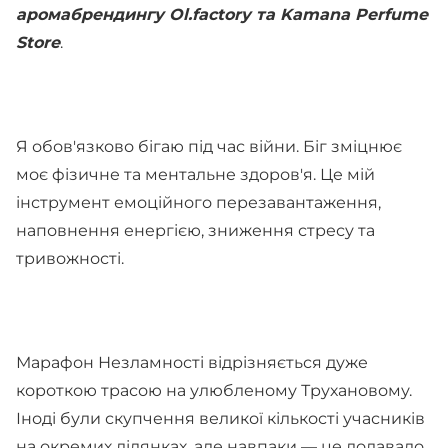
аромабрендингу Ol.factory та Kamana Perfume
Store
.
Я обов'язково бігаю під час війни. Біг зміцнює
моє фізичне та ментальне здоров'я. Це мій
інструмент емоційного перезавантаження,
наповнення енергією, зниження стресу та
тривожності.
Марафон Незламності відрізняється дуже
короткою трасою на улюбленому Трухановому.
Іноді були скупчення великої кількості учасників
на окремих ділянках, але навпаки — це додавало