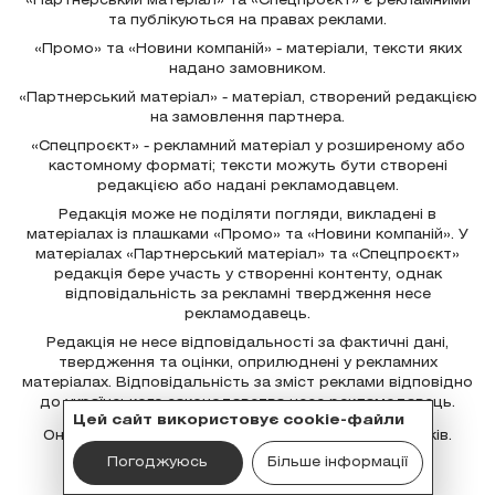
«Партнерський матеріал» та «Спецпроєкт» є рекламними
та публікуються на правах реклами.
«Промо» та «Новини компаній» - матеріали, тексти яких
надано замовником.
«Партнерський матеріал» - матеріал, створений редакцією
на замовлення партнера.
«Спецпроєкт» - рекламний матеріал у розширеному або
кастомному форматі; тексти можуть бути створені
редакцією або надані рекламодавцем.
Редакція може не поділяти погляди, викладені в
матеріалах із плашками «Промо» та «Новини компаній». У
матеріалах «Партнерський матеріал» та «Спецпроєкт»
редакція бере участь у створенні контенту, однак
відповідальність за рекламні твердження несе
рекламодавець.
Редакція не несе відповідальності за фактичні дані,
твердження та оцінки, оприлюднені у рекламних
матеріалах. Відповідальність за зміст реклами відповідно
до українського законодавства несе рекламодавець.
Цей сайт використовує cookie-файли
Онлайн-медіа призначене для осіб старших 18 років.
Погоджуюсь
Більше інформації
© ТиКиїв 2026. Всі права захищено