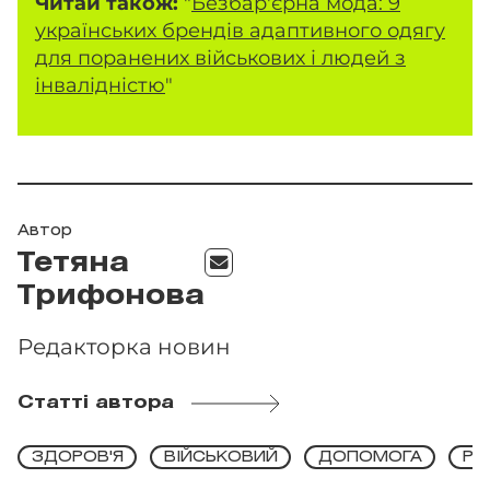
Читай також:
"
Безбар'єрна мода: 9
українських брендів адаптивного одягу
для поранених військових і людей з
інвалідністю
"
Автор
Тетяна
Трифонова
Редакторка новин
Статті автора
ЗДОРОВ'Я
ВІЙСЬКОВИЙ
ДОПОМОГА
РЕ