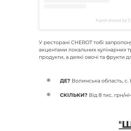
A post shared by 
У ресторані CHEROT тобі запропону
акцентами локальних кулінарних тр
продукти, а деякі овочі та фрукти 
ДЕ?
Волинська область, с. 
СКІЛЬКИ?
Від 8 тис. грн/н
"