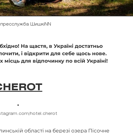
 пресслужба ШишкiNN
бхідно! На щастя, в Україні достатньо
почити, і відкрити для себе щось нове.
місць для відпочинку по всій Україні!
CHEROT
stagram.com/hotel.cherot
инській області на березі озера Пісочне