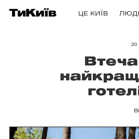
ЦЕ КИЇВ
ЛЮД
20
Втеча
найкращ
готел
В