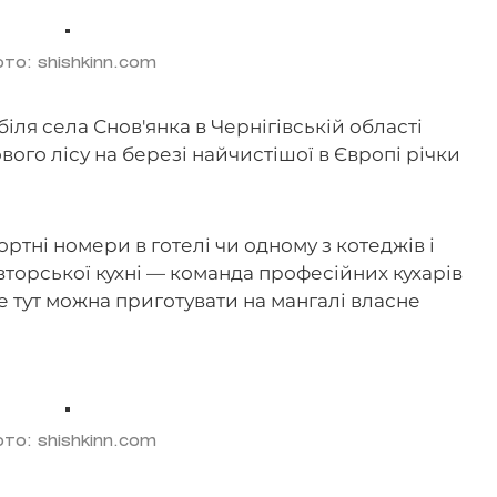
то: shishkinn.com
ля села Снов'янка в Чернігівській області
го лісу на березі найчистішої в Європі річки
тні номери в готелі чи одному з котеджів і
торської кухні — команда професійних кухарів
е тут можна приготувати на мангалі власне
то: shishkinn.com