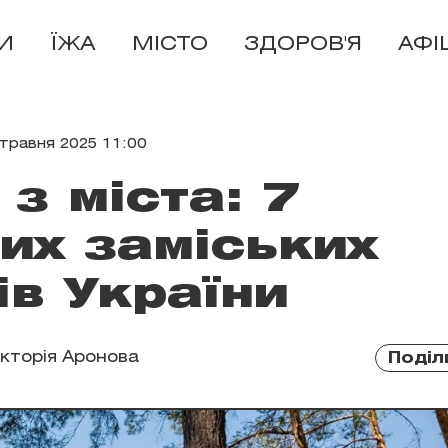
И
ЇЖА
МІСТО
ЗДОРОВ'Я
АФІ
 травня 2025 11:00
 з міста: 7
их заміських
ів України
ікторія Аронова
Поділ