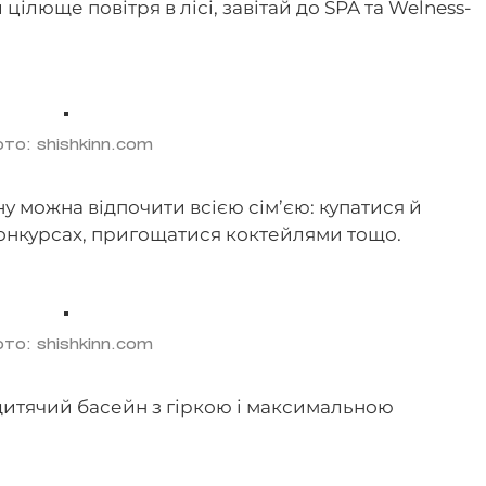
цілюще повітря в лісі, завітай до SPA та Welness-
то: shishkinn.com
йну можна відпочити всією сім’єю: купатися й
 конкурсах, пригощатися коктейлями тощо.
то: shishkinn.com
є дитячий басейн з гіркою і максимальною