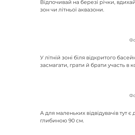
Відпочивай на березі річки, вдихай 
зон чи літньої аквазони.
Фо
У літній зоні біля відкритого басе
засмагати, грати й брати участь в
Фо
А для маленьких відвідувачів тут 
глибиною 90 см.