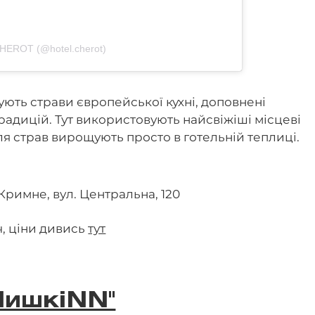
CHEROT (@hotel.cherot)
ють страви європейської кухні, доповнені
адицій. Тут використовують найсвіжіші місцеві
для страв вирощують просто в готельній теплиці.
Кримне, вул. Центральна, 120
іч, ціни дивись
тут
ШишкiNN"