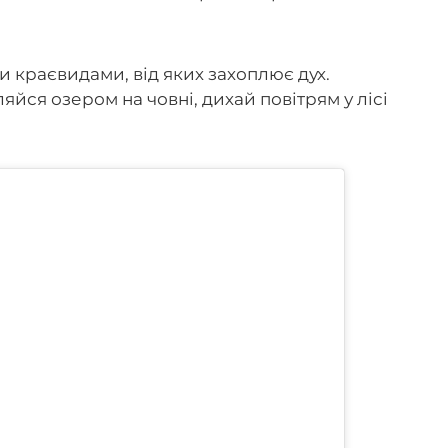
и краєвидами, від яких захоплює дух.
яйся озером на човні, дихай повітрям у лісі