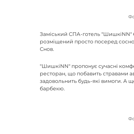
Фо
Заміський СПА-готель "ШишкiNN" бі
розміщений просто посеред сосново
Снов.
"ШишкiNN" пропонує сучасні комфор
ресторан, що побавить стравами ав
задовольнить будь-які вимоги. А щ
барбекю.
Фо