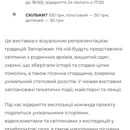
до 18:00); відкриття 24 лютого о 17:00
СКІЛЬКИ?
100 грн, пільговий — 50 грн,
дитячий — 30 грн
Ця виставка є візуальною репрезентацією
традицій Запоріжжя. На ній будуть представлені
світлини з родинних архівів, вишитий одяг,
скрині, що зберігали історії та спадки цілих
поколінь, а також пісенна спадщина, зокрема
унікальний степовий розспів. У межах виставки
заплановані тематичні події, майстерні та лекції.
Під час відкриття експозиції команда проєкту
поділиться унікальними історіями,
відеосюжетами та світлинами з експедицій у
прифронтові села, а також народними піснями