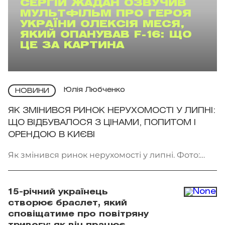
СЕРГІЙ ЖАДАН ОЗВУЧИВ
МУЛЬТФІЛЬМ ПРО ГЕРОЯ
УКРАЇНИ ОЛЕКСІЯ МЕСЯ,
ЯКИЙ ОПАНУВАВ F-16: ЩО
ЦЕ ЗА КАРТИНА
Юлія Любченко
НОВИНИ
ЯК ЗМІНИВСЯ РИНОК НЕРУХОМОСТІ У ЛИПНІ:
ЩО ВІДБУВАЛОСЯ З ЦІНАМИ, ПОПИТОМ І
ОРЕНДОЮ В КИЄВІ
Як змінився ринок нерухомості у липні. Фото:
Getty Images
15-річний українець
створює браслет, який
сповіщатиме про повітряну