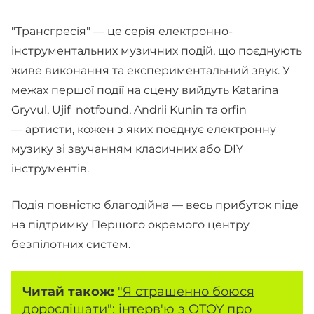
"Трансгресія" — це серія електронно-
інструментальних музичних подій, що поєднують
живе виконання та експериментальний звук. У
межах першої події на сцену вийдуть Katarina
Gryvul, Ujif_notfound, Andrii Kunin та orfin
— артисти, кожен з яких поєднує електронну
музику зі звучанням класичних або DIY
інструментів.
Подія повністю благодійна — весь прибуток піде
на підтримку Першого окремого центру
безпілотних систем.
Читай також:
"Я страшенно боюся
дорослішати": інтерв'ю з OTOY про