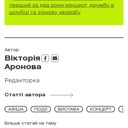
перший за два роки концерт, дружбу в
шоубізі та зіркову хворобу
Автор
Вікторія
Аронова
Редакторка
Статті автора
АФІША
ПОДІЇ
ВИСТАВА
КОНЦЕРТ
Ш
Більше статей на тему