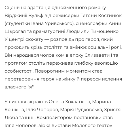
Сценічна адаптація однойменного роману
Вірджинії Вульф від режисерки Тетяни Костинюк
(студентки Івана Уривського), сценографки Анни
Шкрогал та драматургині Людмили Тимошенко.
У центрі сюжету — розповідь про героя, який
проходить крізь століття та змінює соціальні ролі.
Він народився чоловіком в епоху Єлизавети I та
протягом століть переживав глибоку еволюцію
особистості. Поворотним моментом стає
перетворення героя на жінку й переосмислення
власного "я".
У виставі зіграють Олена Хохлаткіна, Марина
Кошкіна, Ілля Чопоров, Марія Рудковська, Христя
Люба та інші. Композитором постановки став
Ілля Чопоров, зірка вистави Молодого театру