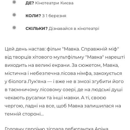
ДЕ?
Кінотеатри Києва
КОЛИ?
З 1 березня
СКІЛЬКИ?
Дізнавайся в кінотеатрі
Цей день настав: фільм "Мавка. Справжній міф"
від творців хітового мультфільму "Мавка" нарешті
виходить на великі екрани. За сюжетом, Мавка,
містична і небезпечна лісова німфа, закохується
у біолога Лук'яна — і вже не в змозі згубити його
в таємничому лісовому озері, де на людські душі
чекають русалки та інші мавки. А ті, своєю
чергою, ладні на все, щоб Мавка залишилася на
темній стороні…
Головну героїню зіграла дебютантка Аріна