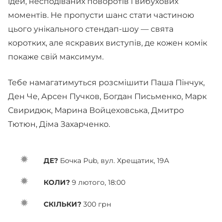
ідей, несподіваних поворотів і вибухових
моментів. Не пропусти шанс стати частиною
цього унікального стендап-шоу — свята
коротких, але яскравих виступів, де кожен комік
покаже свій максимум.
Тебе намагатимуться розсмішити Паша Пінчук,
Ден Че, Арсен Пучков, Богдан Письменко, Марк
Свиридюк, Марина Войцеховська, Дмитро
Тютюн, Діма Захарченко.
ДЕ?
Бочка Pub, вул. Хрещатик, 19А
КОЛИ?
9 лютого, 18:00
СКІЛЬКИ?
300 грн