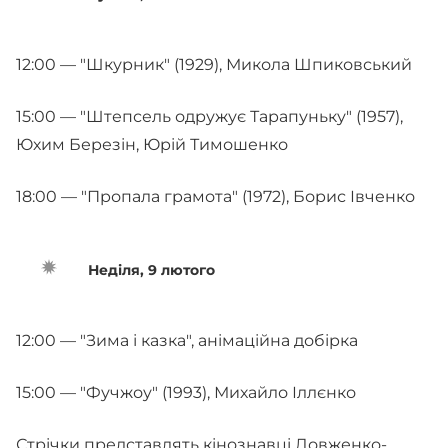
12:00 — "Шкурник" (1929), Микола Шпиковський
15:00 — "Штепсель одружує Тарапуньку" (1957),
Юхим Березін, Юрій Тимошенко
18:00 — "Пропала грамота" (1972), Борис Івченко
Неділя, 9 лютого
12:00 — "Зима і казка", анімаційна добірка
15:00 — "Фучжоу" (1993), Михайло Іллєнко
Стрічки представлять кінознавці Довженко-