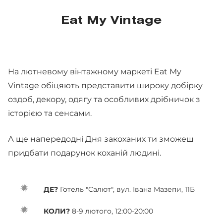
Eat My Vintage
На лютневому вінтажному маркеті Eat My
Vintage обіцяють представити широку добірку
оздоб, декору, одягу та особливих дрібничок з
історією та сенсами.
А ще напередодні Дня закоханих ти зможеш
придбати подарунок коханій людині.
ДЕ?
Готель "Салют", вул. Івана Мазепи, 11Б
КОЛИ?
8-9 лютого, 12:00-20:00