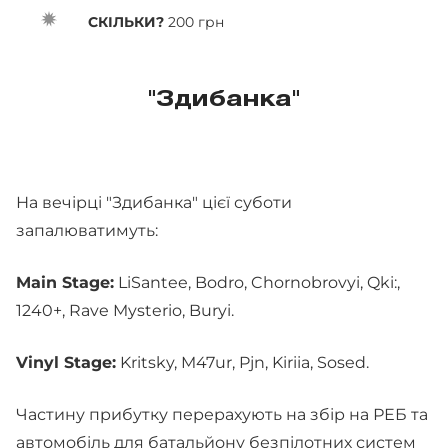
СКІЛЬКИ?
200 грн
"Здибанка"
На вечірці "Здибанка" цієї суботи
запалюватимуть:
Main Stage:
LiSantee, Bodro, Chornobrovyi, Qki:,
1240+, Rave Mysterio, Buryi.
Vinyl Stage:
Kritsky, M47ur, Pjn, Kiriia, Sosed.
Частину прибутку перерахують на збір на РЕБ та
автомобіль для батальйону безпілотних систем