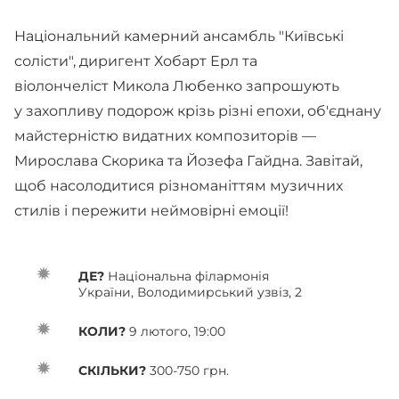
Національний камерний ансамбль "Київські
солісти", диригент Хобарт Ерл та
віолончеліст Микола Любенко запрошують
у захопливу подорож крізь різні епохи, об'єднану
майстерністю видатних композиторів —
Мирослава Скорика та Йозефа Гайдна. Завітай,
щоб насолодитися різноманіттям музичних
стилів і пережити неймовірні емоції!
ДЕ?
Національна філармонія
України, Володимирський узвіз, 2
КОЛИ?
9 лютого, 19:00
СКІЛЬКИ?
300-750 грн.