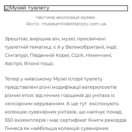
Частина експозиції музею.
Фото: museumtoilethistory.com.ua
Зрештою, вирішив він, музеї, присвячені
туалетній тематиці, є й у Великобританії, Індії,
Сінгапурі, Південній Кореї, США, Німеччині,
Австрії, Японії тощо.
Тепер у київському Музеї історії туалету
представлені різні модифікації ватерклозетів
різних епох: від нічних горщиків до унітаза із
сенсорним керуванням. А ще тут експонують
колекцію сувенірних унітазів, що налічує понад
550 екземплярів і має сертифікат Книги рекордів
Гіннеса як найбільша колекція сувенірних