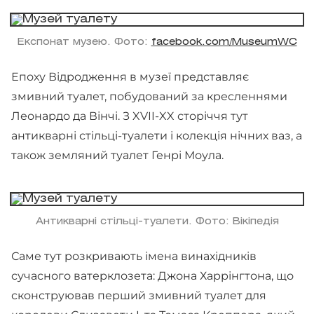
Експонат музею. Фото:
facebook.com/MuseumWC
Епоху Відродження в музеї представляє
змивний туалет, побудований за кресленнями
Леонардо да Вінчі. З XVII-XX сторіччя тут
антикварні стільці-туалети і колекція нічних ваз, а
також земляний туалет Генрі Моула.
Антикварні стільці-туалети. Фото: Вікіпедія
Саме тут розкривають імена винахідників
сучасного ватерклозета: Джона Харрінгтона, що
сконструював перший змивний туалет для