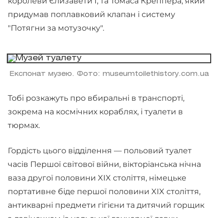
королеви Єлизавети I, та Томаса Креппера, який
придумав поплавковий клапан і систему
"Потягни за мотузочку".
Експонат музею. Фото: museumtoilethistory.com.ua
Тобі розкажуть про вбиральні в транспорті,
зокрема на космічних кораблях, і туалети в
тюрмах.
Гордість цього відділення — польовий туалет
часів Першої світової війни, вікторіанська нічна
ваза другої половини XIX століття, німецьке
портативне біде першої половини XIX століття,
антикварні предмети гігієни та дитячий горщик