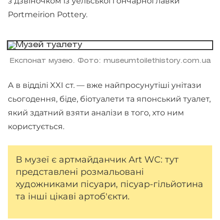
з дзвіночком із уельської гончарної лавки
Portmeirion Pottery.
Експонат музею. Фото: museumtoilethistory.com.ua
А в відділі XXI ст. — вже найпросунутіші унітази
сьогодення, біде, біотуалети та японський туалет,
який здатний взяти аналізи в того, хто ним
користується.
В музеї є артмайданчик Art WC: тут
представлені розмальовані
художниками пісуари, пісуар-гільйотина
та інші цікаві артоб'єкти.