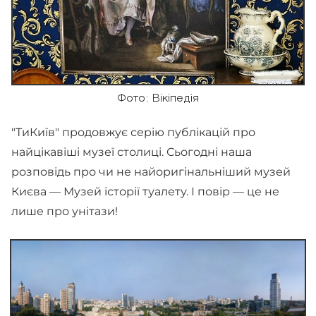
Фото: Вікіпедія
"ТиКиїв" продовжує серію публікацій про
найцікавіші музеї столиці. Сьогодні наша
розповідь про чи не найоригінальніший музей
Києва — Музей історії туалету. І повір — це не
лише про унітази!