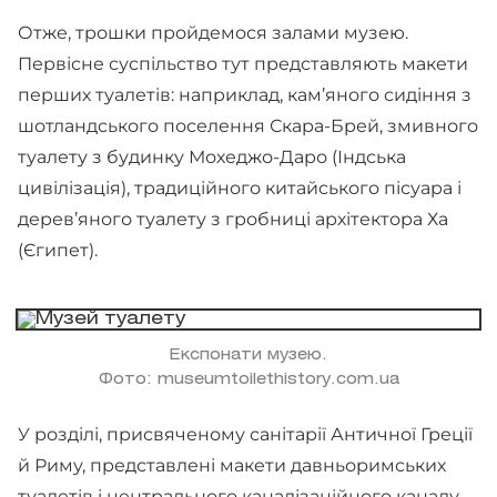
Отже, трошки пройдемося залами музею.
Первісне суспільство тут представляють макети
перших туалетів: наприклад, кам’яного сидіння з
шотландського поселення Скара-Брей, змивного
туалету з будинку Мохеджо-Даро (Індська
цивілізація), традиційного китайського пісуара і
дерев’яного туалету з гробниці архітектора Ха
(Єгипет).
Експонати музею.
Фото: museumtoilethistory.com.ua
У розділі, присвяченому санітарії Античної Греції
й Риму, представлені макети давньоримських
туалетів і центрального каналізаційного каналу