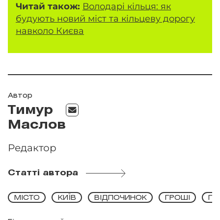
Читай також:
Володарі кільця: як
будують новий міст та кільцеву дорогу
навколо Києва
Автор
Тимур
Маслов
Редактор
Статті автора
МІСТО
КИЇВ
ВІДПОЧИНОК
ГРОШІ
ПО