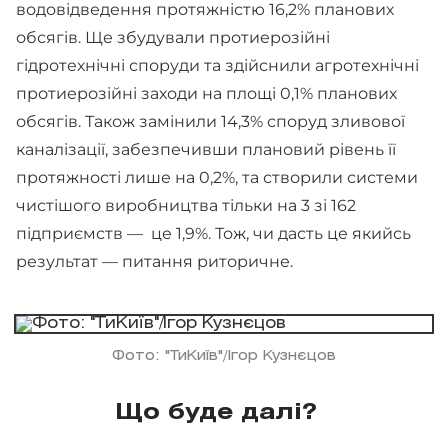
водовідведення протяжністю 16,2% планових
обсягів. Ще збудували протиерозійні
гідротехнічні споруди та здійснили агротехнічні
протиерозійні заходи на площі 0,1% планових
обсягів. Також замінили 14,3% споруд зливової
каналізації, забезпечивши плановий рівень її
протяжності лише на 0,2%, та створили системи
чистішого виробництва тільки на 3 зі 162
підприємств — це 1,9%. Тож, чи дасть це якийсь
результат — питання риторичне.
Фото: "ТиКиїв"/Ігор Кузнєцов
Що буде далі?