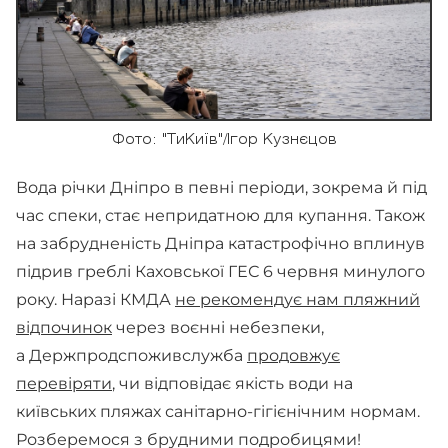
Фото: "ТиКиїв"/Ігор Кузнєцов
Вода річки Дніпро в певні періоди, зокрема й під
час спеки, стає непридатною для купання. Також
на забрудненість Дніпра катастрофічно вплинув
підрив греблі Каховської ГЕС 6 червня минулого
року. Наразі КМДА
не рекомендує нам пляжний
відпочинок
через воєнні небезпеки,
а Держпродспоживслужба
продовжує
перевіряти
, чи відповідає якість води на
київських пляжах санітарно-гігієнічним нормам.
Розберемося з брудними подробицями!