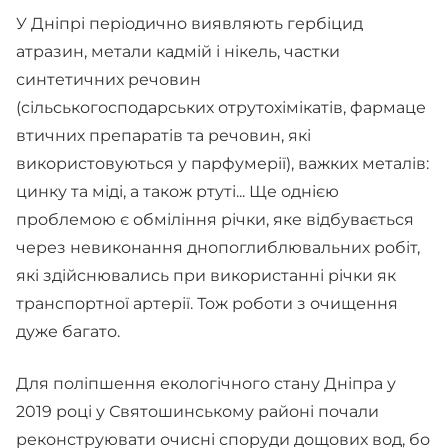
У Дніпрі періодично виявляють гербіцид
атразин, метали кадмій і нікель, частки
синтетичних речовин
(сільськогосподарських отрутохімікатів, фармаце
втичних препаратів та речовин, які
використовуються у парфумерії), важких металів:
цинку та міді, а також ртуті... Ще однією
проблемою є обміління річки, яке відбувається
через невиконання днопоглиблювальних робіт,
які здійснювались при використанні річки як
транспортної артерії. Тож роботи з очищення
дуже багато.
Для поліпшення екологічного стану Дніпра у
2019 році у Святошинському районі почали
реконструювати очисні споруди дощових вод, бо