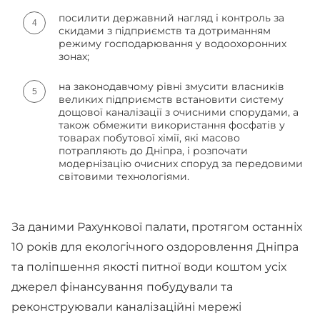
посилити державний нагляд і контроль за
скидами з підприємств та дотриманням
режиму господарювання у водоохоронних
зонах;
на законодавчому рівні змусити власників
великих підприємств встановити систему
дощової каналізації з очисними спорудами, а
також обмежити використання фосфатів у
товарах побутової хімії, які масово
потрапляють до Дніпра, і розпочати
модернізацію очисних споруд за передовими
світовими технологіями.
За даними Рахункової палати, протягом останніх
10 років для екологічного оздоровлення Дніпра
та поліпшення якості питної води коштом усіх
джерел фінансування побудували та
реконструювали каналізаційні мережі