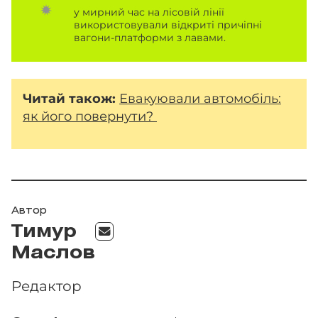
у мирний час на лісовій лінії
використовували відкриті причіпні
вагони-платформи з лавами.
Читай також:
Евакуювали автомобіль:
як його повернути?
Автор
Тимур
Маслов
Редактор