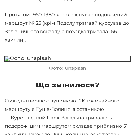
Протягом 1950-1980-х років існував подовжений
маршрут № 25 (крім Подолу трамвай курсував до
Залізничного вокзалу, а поъздка тривала 166
хвилин).
Фото: Unsplash
Що змінилося?
Сьогодні першою зупинкою 12К трамвайного
маршруту є Пуща-Водиця, а останньою
— Куренівський Парк. Загальна тривалість
подорожі цим маршрутом складає приблизно 51
хвилину. Також до Пущі-Водиці курсує травай