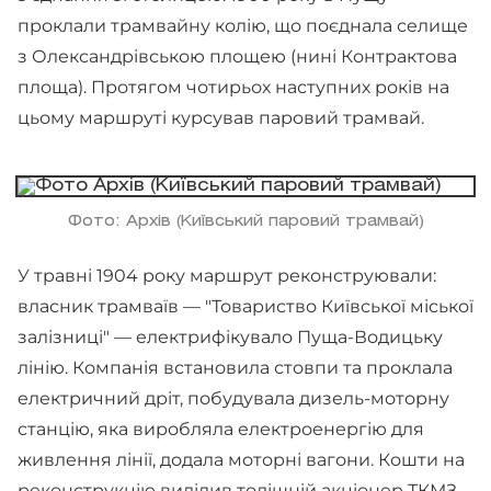
проклали трамвайну колію, що поєднала селище
з Олександрівською площею (нині Контрактова
площа). Протягом чотирьох наступних років на
цьому маршруті курсував паровий трамвай.
Фото: Архів (Київський паровий трамвай)
У травні 1904 року маршрут реконструювали:
власник трамваїв — "Товариство Київської міської
залізниці" — електрифікувало Пуща-Водицьку
лінію. Компанія встановила стовпи та проклала
електричний дріт, побудувала дизель-моторну
станцію, яка виробляла електроенергію для
живлення лінії, додала моторні вагони. Кошти на
реконструкцію виділив тодішній акціонер ТКМЗ