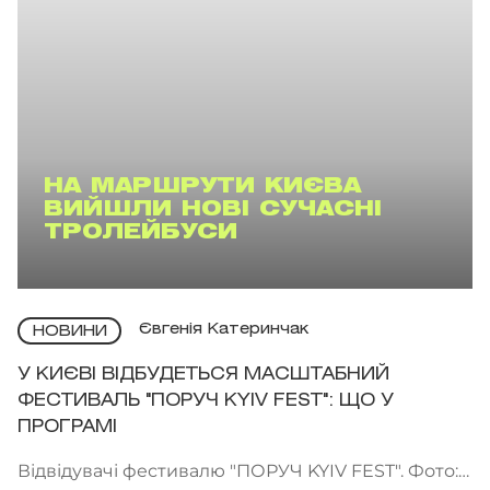
НА МАРШРУТИ КИЄВА
ВИЙШЛИ НОВІ СУЧАСНІ
ТРОЛЕЙБУСИ
Євгенія Катеринчак
НОВИНИ
У КИЄВІ ВІДБУДЕТЬСЯ МАСШТАБНИЙ
ФЕСТИВАЛЬ "ПОРУЧ KYIV FEST": ЩО У
ПРОГРАМІ
Відвідувачі фестивалю "ПОРУЧ KYIV FEST". Фото: