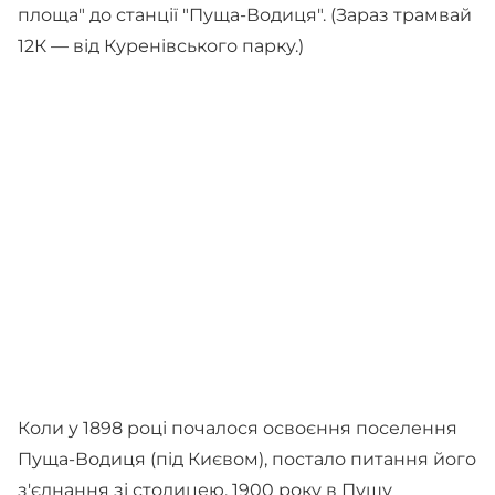
площа" до станції "Пуща-Водиця". (Зараз трамвай
12К — від Куренівського парку.)
Коли у 1898 році почалося освоєння поселення
Пуща-Водиця (під Києвом), постало питання його
з'єднання зі столицею. 1900 року в Пущу