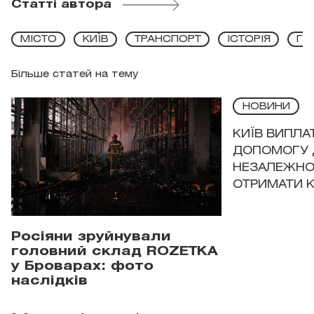
Статті автора
МІСТО
КИЇВ
ТРАНСПОРТ
ІСТОРІЯ
ГР
Більше статей на тему
НОВИНИ
КИЇВ ВИПЛА
ДОПОМОГУ 
НЕЗАЛЕЖНО
ОТРИМАТИ 
Росіяни зруйнували
головний склад ROZETKA
у Броварах: фото
наслідків