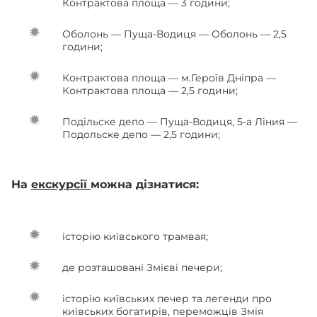
Контрактова площа — 3 години;
Оболонь — Пуща-Водиця — Оболонь — 2,5
години;
Контрактова площа — м.Героїв Дніпра —
Контрактова площа — 2,5 години;
Подільске депо — Пуща-Водиця, 5-а Ліния —
Подольске депо — 2,5 години;
На
екскурсії
можна дізнатися:
історію київського трамвая;
де розташовані Змієві печери;
історію київських печер та легенди про
київських богатирів, переможців Змія