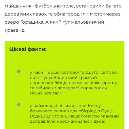
майданчик і футбольне поле, встановили багато
дерев'яних лавок та облагородили місток через
озеро Горащиха. А який тут мальовничий
краєвид!
Цікаві факти:
у часи Першої світової та Другої світової
війн Пуща-Водицький трамвай
перевозив бійців прямо на лінію фронту
та забирав з передової поранених у
міські шпиталі;
у найхолодніші зими, коли Києву
бракувало палива для обігріву, з Пущі-
Водиці до столиці за допомогою трамваю
доправляли необхідні запаси дров;