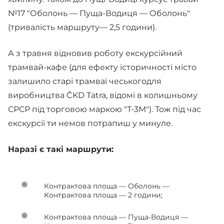
№17 "Оболонь — Пуща-Водиця — Оболонь"
(тривалість маршруту— 2,5 години).
А з травня відновив роботу екскурсійний
трамвай-кафе (для ефекту історичності місто
залишило старі трамваї чеськогодля
виробництва ČKD Tatra, відомі в колишньому
СРСР під торговою маркою "Т-3М"). Тож під час
екскурсії ти немов потрапиш у минуле.
Наразі є такі маршрути:
Контрактова площа — Оболонь —
Контрактова площа — 2 години;
Контрактова площа — Пуща-Водиця —