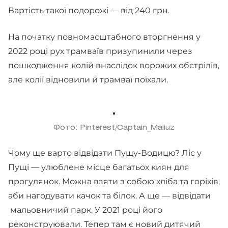
Вартість такої подорожі — від 240 грн.
На початку повномасштабного вторгнення у
2022 році рух трамваїв призупинили через
пошкодження колій внаслідок ворожих обстрілів,
але колії відновили й трамваї поїхали.
Фото: Pinterest/Captain_Maliuz
Чому ще варто відвідати Пущу-Водицю? Ліс у
Пущі — улюблене місце багатьох киян для
прогулянок. Можна взяти з собою хліба та горіхів,
аби нагодувати качок та білок. А ще — відвідати
мальовничий парк. У 2021 році його
реконструювали. Тепер там є новий ​​дитячий