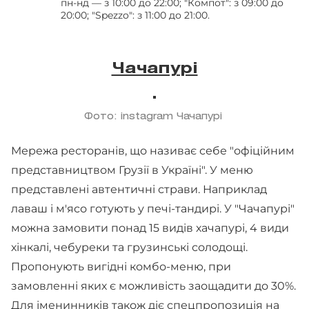
пн-нд — з 10:00 до 22:00; "Компот": з 09:00 до
20:00; "Spezzo": з 11:00 до 21:00.
Чачапурі
Фото: instagram Чачапурі
Мережа ресторанів, що називає себе "офіційним
представництвом Грузії в Україні". У меню
представлені автентичні страви. Наприклад
лаваш і м'ясо готують у печі-тандирі. У "Чачапурі"
можна замовити понад 15 видів хачапурі, 4 види
хінкалі, чебуреки та грузинські солодощі.
Пропонують вигідні комбо-меню, при
замовленні яких є можливість заощадити до 30%.
Для іменинників також діє спецпропозиція на