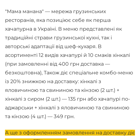
"Мама манана" — мережа грузинських
ресторанів, яка позиціює себе як перша
хачапурна в Україні. В меню представлені як
традиційні страви грузинської кухні, так і
авторські адаптації від шеф-кухаря. В
асортименті 12 видів хачапурі й 10 смаків хінкалі
(при замовленні від 400 грн доставка —
безкоштовна), Також діє спеціальне комбо-меню
із 20% знижкою на доставку: хінкалі з
яловичиною та свининою та кінзою (2 шт.) +
хінкалі з сиром (2 шт.) — 135 грн або хачапурі по-
аджарськи + хінкалі з яловичиною та свининою
та кінзою (4 шт.) — 349 грн.
А ще з оформленням замовлення на доставку діє