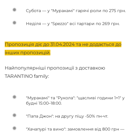
Субота — у "Муракамі" гарячі роли по 275 грн.
Неділя — у "Spezzo" всі тартари по 269 грн.
Пропозиція діє до 31.04.2024 та не додається до
інших пропозицій.
Найпопулярніші пропозиції з доставкою
TARANTINO family:
"Муракамі" та "Рукола": "щасливі години 1+1" у
будні 15:00–18:00.
"Папа Джон": на другу піцу -50% пн-чт.
"Хачапурі та вино": замовлення від 800 грн —