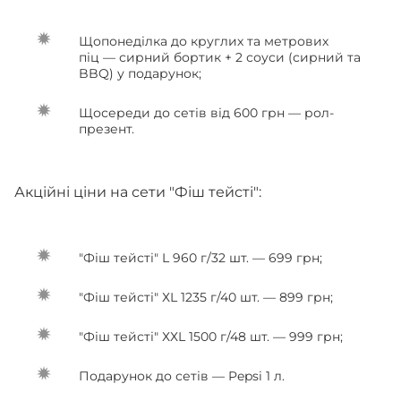
Щопонеділка до круглих та метрових
піц — сирний бортик + 2 соуси (сирний та
BBQ) у подарунок;
Щосереди до сетів від 600 грн — рол-
презент.
Акційні ціни на сети "Фіш тейсті":
"Фіш тейсті" L 960 г/32 шт. — 699 грн;
"Фіш тейсті" ХL 1235 г/40 шт. — 899 грн;
"Фіш тейсті" ХХL 1500 г/48 шт. — 999 грн;
Подарунок до сетів — Pepsi 1 л.