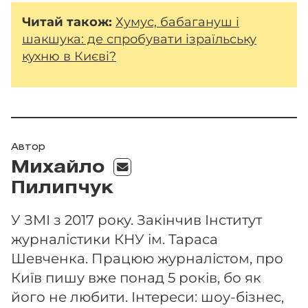
Читай також:
Хумус, бабагануш і
шакшука: де спробувати ізраїльську
кухню в Києві?
Автор
Михайло
Пилипчук
У ЗМІ з 2017 року. Закінчив Інститут
журналістики КНУ ім. Тараса
Шевченка. Працюю журналістом, про
Київ пишу вже понад 5 років, бо як
його не любити. Інтереси: шоу-бізнес,