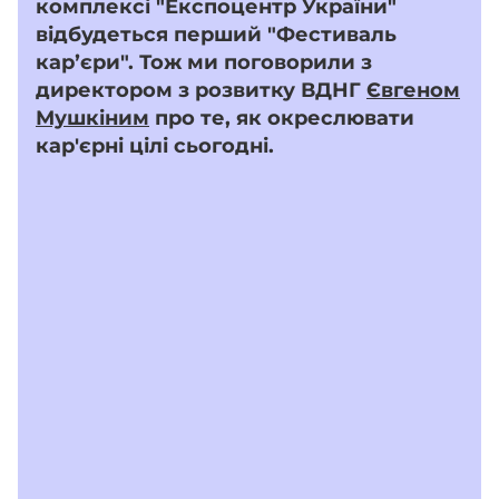
комплексі "Експоцентр України"
відбудеться перший "Фестиваль
карʼєри". Тож ми поговорили з
директором з розвитку ВДНГ
Євгеном
Мушкіним
про те, як окреслювати
кар'єрні цілі сьогодні.