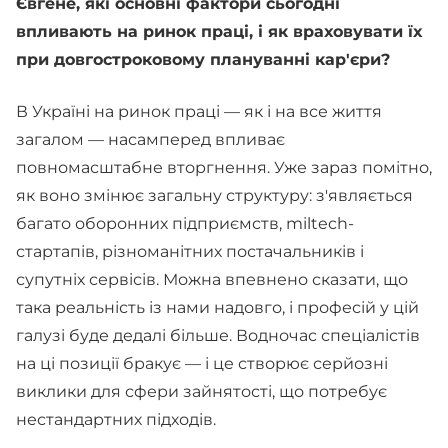
Євгене, які основні фактори сьогодні
впливають на ринок праці, і як враховувати їх
при довгостроковому плануванні кар'єри?
В Україні на ринок праці — як і на все життя
загалом — насамперед впливає
повномасштабне вторгнення. Уже зараз помітно,
як воно змінює загальну структуру: з'являється
багато оборонних підприємств, miltech-
стартапів, різноманітних постачальників і
супутніх сервісів. Можна впевнено сказати, що
така реальність із нами надовго, і професій у цій
галузі буде дедалі більше. Водночас спеціалістів
на ці позиції бракує — і це створює серйозні
виклики для сфери зайнятості, що потребує
нестандартних підходів.