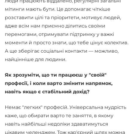
люди працюють віддалено, регулярні загальні
мітинги мають бути. Це допомагає чіткіше
розставити цілі та пріоритети, мотивує людей,
адже всім нам приємно ділитись своїми
перемогами, отримувати підтримку у важкі
моменти й просто знати, що тебе цінує колектив.
А ще зберігає соціальні контакти — можливо,
найцінніше для людини.
Як зрозуміти, що ти працюєш у "своїй"
професії, і коли варто змінити напрямок,
навіть якщо є стабільний дохід?
Немає "легких" професій. Універсальна мудрість
каже, що обирати варто те заняття, в якому
навіть найбільші недоліки здаватимуться
цікавим челенджем. Тож кар'єрний шлях можна