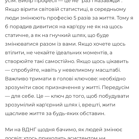
усім. Вибір професії — це не "раз і назавжди".
Якщо вірити світовій статистиці, в середньому
люди змінюють професію 5 разів за життя. Тому я
б порадив дивитися на кар'єру не як на щось
статичне, а як на гнучкий шлях, що буде
змінюватися разом із вами. Якщо хочете щось
втілити, не чекайте ідеальних моментів, а
створюйте такі самостійно. Якщо щось цікавить
— спробуйте, навіть у невеликому масштабі.
Важливо тримати в голові ключове: необхідно
зрозуміти своє призначення у житті. Передусім
— для себе. Це — ключ до того, щоб побудувати
зрозумілий кар'єрний шлях і, врешті, жити
щасливе життя за будь-яких обставин.
Ми на ВДНГ щодня бачимо, як людей змінює
досвід: хтось приходить асистентом чи