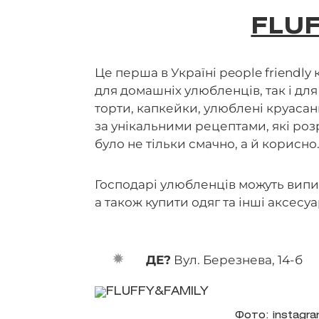
FLU
Це перша в Україні people friendly
для домашніх улюбленців, так і для
торти, капкейки, улюблені круасани
за унікальними рецептами, які ро
було не тільки смачно, а й корисно
Господарі улюбленців можуть випит
а також купити одяг та інші аксесу
ДЕ?
Вул. Березнева, 14-б
Фото: instagra