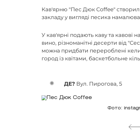
Кав'ярню "Пес Дюк Coffee" створил
закладу у вигляді песика намалюва
У кав'ярні подають каву та кавові 
вино, різноманітні десерти від "Се
можна придбати перероблені келих
город із квітами, баскетбольне кіль
ДЕ?
Вул. Пирогова, 5
Фото: insta