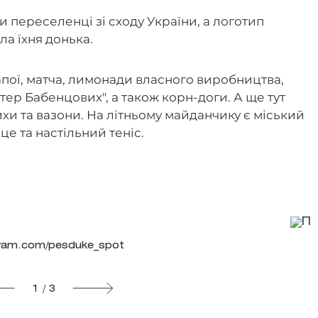
и переселенці зі сходу України, а логотип
ла їхня донька.
напої, матча, лимонади власного виробництва,
стер Бабенцових", а також корн-доги. А ще тут
и та вазони. На літньому майданчику є міський
це та настільний теніс.
gram.com/pesduke_spot
1 / 3