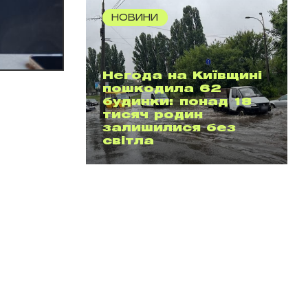
НОВИНИ
Негода на Київщині
пошкодила 62
будинки: понад 18
тисяч родин
залишилися без
світла