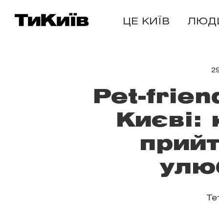
ЦЕ КИЇВ
ЛЮД
2
Pet-frie
Києві:
прийт
улю
Те