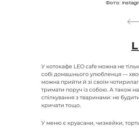
Фото: instag
L
У котокафе LEO cafe можна не тільк
собі домашнього улюбленця — хвос
можна прийти й зі своїм чотирилап
тримати поруч із собою. А також 
спілкування з тваринами: не будити 
кричати тощо.
У меню є круасани, чизкейки, торти