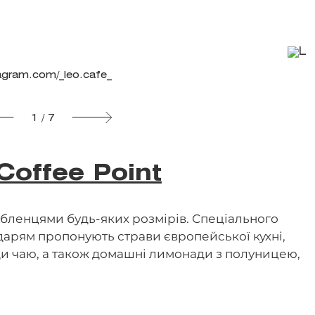
agram.com/_leo.cafe_
1 / 7
Coffee Point
юбленцями будь-яких розмірів. Спеціального
дарям пропонують страви європейської кухні,
види чаю, а також домашні лимонади з полуницею,