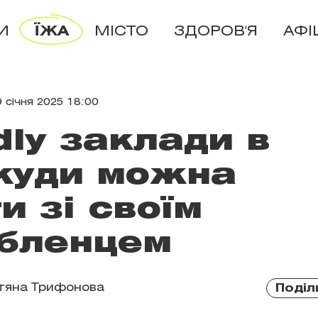
И
ЇЖА
МІСТО
ЗДОРОВ'Я
АФІ
9 січня 2025 18:00
ndly заклади в
 куди можна
и зі своїм
бленцем
тяна Трифонова
Поділ