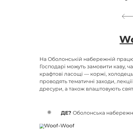
W
На Оболонській набережній працю
Господарі можуть замовити каву, ча
крафтові ласощі — коржі, холодець 
проводять тематичні заходи, лекції 
дресури, а також влаштовують свя
ДЕ?
Оболонська набережна