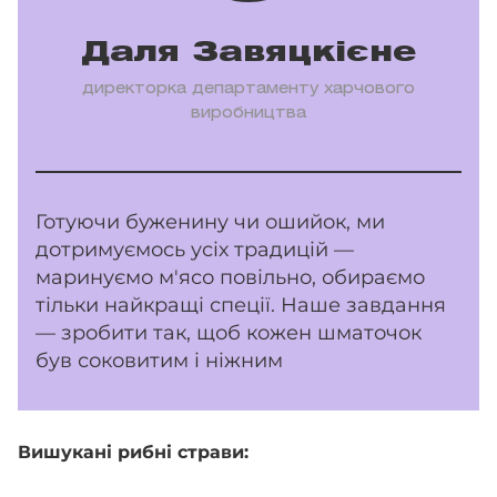
Даля Завяцкієне
директорка департаменту харчового
виробництва
Готуючи буженину чи ошийок, ми
дотримуємось усіх традицій —
маринуємо м'ясо повільно, обираємо
тільки найкращі спеції. Наше завдання
— зробити так, щоб кожен шматочок
був соковитим і ніжним
Вишукані рибні страви: