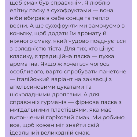
щоб смак був справжнім. Я люблю
елітну паску з сухофруктами — вона
ніби вбирає в себе сонце та тепло
весни. А ще сухофрукти ми замочуємо в
коньяку, щоб додати їм аромату й
ніжного смаку, який чудово поєднується
з солодкістю тіста. Для тих, хто цінує
класику, є традиційна паска — пухка,
ароматна. Якщо ж хочеться чогось
особливого, варто спробувати панетоне
— італійський варіант на заквасці з
апельсиновими цукатами та
шоколадними дропсами. А для
справжніх гурманів — фірмова паска з
мигдальними пластівцями, яка має
витончений горіховий смак. Ми робимо
все, щоб кожен міг знайти свій
ідеальний великодній смак.