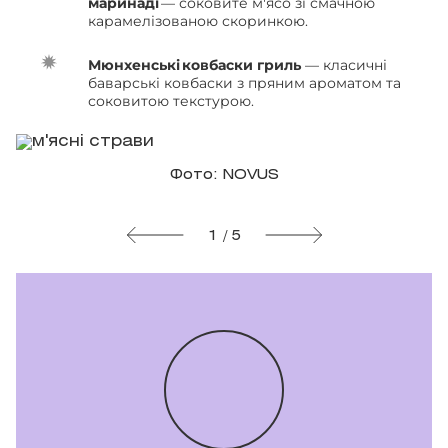
маринаді
— соковите м'ясо зі смачною
карамелізованою скоринкою.
Мюнхенські ковбаски гриль
— класичні
баварські ковбаски з пряним ароматом та
соковитою текстурою.
Фото: NOVUS
1 / 5