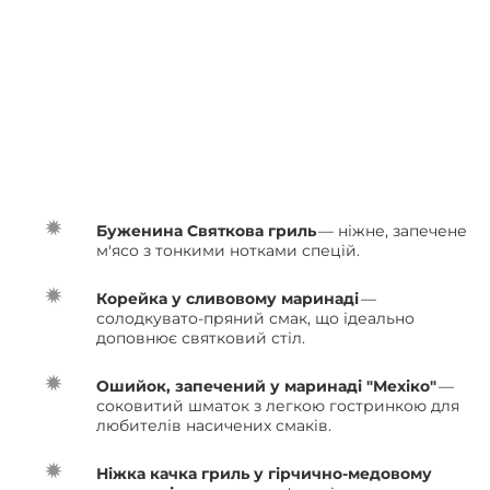
Буженина Святкова гриль
— ніжне, запечене
м'ясо з тонкими нотками спецій.
Корейка у сливовому маринаді
—
солодкувато-пряний смак, що ідеально
доповнює святковий стіл.
Ошийок, запечений у маринаді "Мехіко"
—
соковитий шматок з легкою гостринкою для
любителів насичених смаків.
Ніжка качка гриль у гірчично-медовому