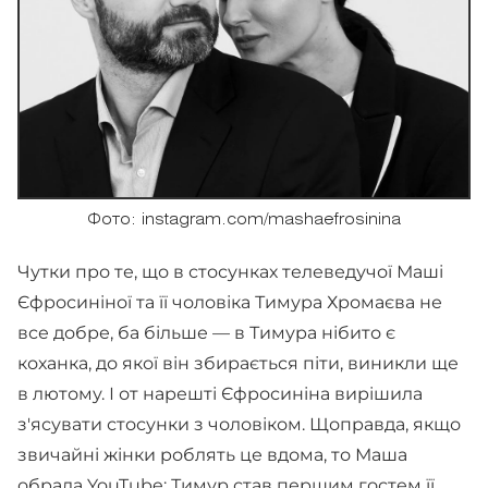
Фото: instagram.com/mashaefrosinina
Чутки про те, що в стосунках телеведучої Маші
Єфросиніної та її чоловіка Тимура Хромаєва не
все добре, ба більше — в Тимура нібито є
коханка, до якої він збирається піти, виникли ще
в лютому. І от нарешті Єфросиніна вирішила
з'ясувати стосунки з чоловіком. Щоправда, якщо
звичайні жінки роблять це вдома, то Маша
обрала YouTube: Тимур став першим гостем її