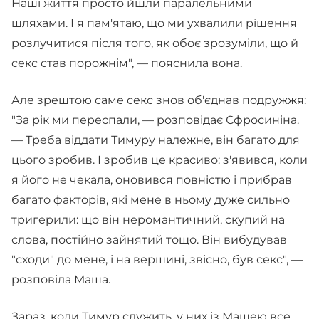
Наші життя просто йшли паралельними
шляхами. І я пам'ятаю, що ми ухвалили рішення
розлучитися після того, як обоє зрозуміли, що й
секс став порожнім", — пояснила вона.
Але зрештою саме секс знов об'єднав подружжя:
"За рік ми переспали, — розповідає Єфросиніна.
— Треба віддати Тимуру належне, він багато для
цього зробив. І зробив це красиво: з'явився, коли
я його не чекала, оновився повністю і прибрав
багато факторів, які мене в ньому дуже сильно
тригерили: що він неромантичний, скупий на
слова, постійно зайнятий тощо. Він вибудував
"сходи" до мене, і на вершині, звісно, був секс", —
розповіла Маша.
Зараз, коли Тимур служить, у них із Машею все