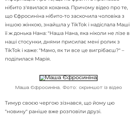
нібито з'явилася коханка. Причому відео про те,
що Єфросиніна нібито-то заскочила чоловіка з
іншою жінкою, знайшла у TikTok і надіслала Маші
її ж донька Нана: "Наша Нана, яка ніколи не лізе в
наші стосунки, днями присилає мені ролик з
TikTok і каже: "Мамо, як ти все це вигрібаєш?" –
поділилася Марія.
Маша Єфросиніна. Фото: скриншот із відео
Тимур своєю чергою зізнався, що йому цю
"новину" раніше вже розповіли друзі.