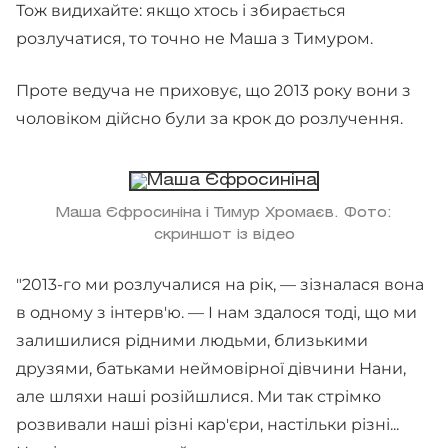
Тож видихайте: якщо хтось і збирається
розлучатися, то точно не Маша з Тимуром.
Проте ведуча не приховує, що 2013 року вони з
чоловіком дійсно були за крок до розлучення.
Маша Єфросиніна і Тимур Хромаєв. Фото:
скриншот із відео
"2013-го ми розлучалися на рік, — зізналася вона
в одному з інтерв'ю. — І нам здалося тоді, що ми
залишилися рідними людьми, близькими
друзями, батьками неймовірної дівчини Нани,
але шляхи наші розійшлися. Ми так стрімко
розвивали наші різні кар'єри, настільки різні...