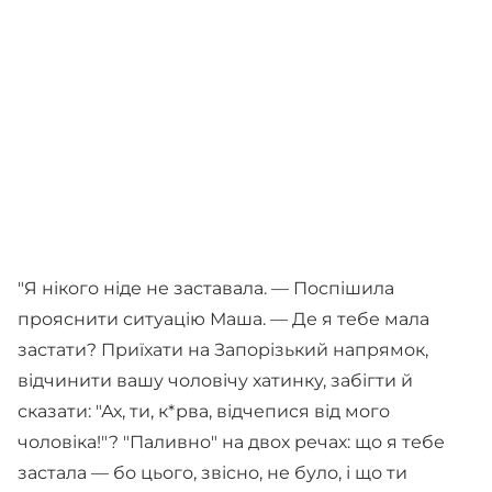
"Я нікого ніде не заставала. — Поспішила
прояснити ситуацію Маша. — Де я тебе мала
застати? Приїхати на Запорізький напрямок,
відчинити вашу чоловічу хатинку, забігти й
сказати: "Ах, ти, к*рва, відчепися від мого
чоловіка!"? "Паливно" на двох речах: що я тебе
застала — бо цього, звісно, не було, і що ти