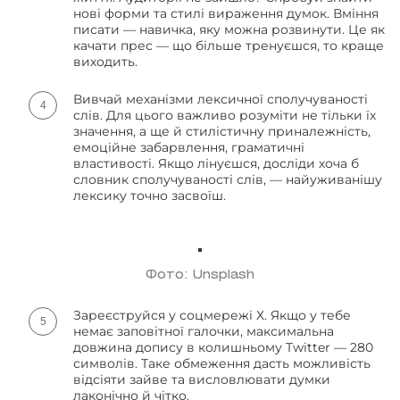
нові форми та стилі вираження думок. Вміння
писати — навичка, яку можна розвинути. Це як
качати прес — що більше тренуєшся, то краще
виходить.
Вивчай механізми лексичної сполучуваності
слів. Для цього важливо розуміти не тільки їх
значення, а ще й стилістичну приналежність,
емоційне забарвлення, граматичні
властивості. Якщо лінуєшся, досліди хоча б
словник сполучуваності слів, — найуживанішу
лексику точно засвоїш.
Фото: Unsplash
Зареєструйся у соцмережі Х. Якщо у тебе
немає заповітної галочки, максимальна
довжина допису в колишньому Twitter — 280
символів. Таке обмеження дасть можливість
відсіяти зайве та висловлювати думки
лаконічно й чітко.