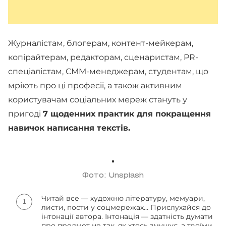
Журналістам, блогерам, контент-мейкерам,
копірайтерам, редакторам, сценаристам, PR-
спеціалістам, СММ-менеджерам, студентам, що
мріють про ці професії, а також активним
користувачам соціальних мереж стануть у
пригоді
7 щоденних практик для покращення
навичок написання текстів.
Фото: Unsplash
Читай все — художню літературу, мемуари,
листи, пости у соцмережах... Прислухайся до
інтонації автора. Інтонація — здатність думати
про предмет не так, як хтось змушує, а твоїми