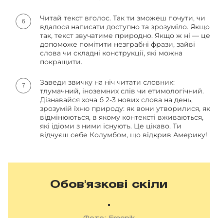
Читай текст вголос. Так ти зможеш почути, чи
вдалося написати доступно та зрозуміло. Якщо
так, текст звучатиме природно. Якщо ж ні — це
допоможе помітити незграбні фрази, зайві
слова чи складні конструкції, які можна
покращити.
Заведи звичку на ніч читати словник:
тлумачний, іноземних слів чи етимологічний.
Дізнавайся хоча б 2-3 нових слова на день,
зрозумій їхню природу: як вони утворилися, як
відмінюються, в якому контексті вживаються,
які ідіоми з ними існують. Це цікаво. Ти
відчуєш себе Колумбом, що відкрив Америку!
Обов'язкові скіли