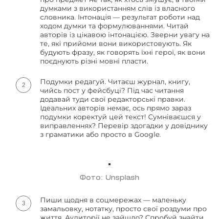
думками з використанням слів із власного
словника. Інтонація — результат роботи над
ходом думки та формулюваннями. Читай
авторів із цікавою інтонацією. Зверни увагу на
те, які прийоми вони використовують. Як
будують фразу, як говорять їхні герої, як вони
поєднують різні мовні пласти.
Подумки редагуй. Читаєш журнал, книгу,
чийсь пост у фейсбуці? Під час читання
додавай туди свої редакторські правки.
Ідеальних авторів немає, ось прямо зараз
подумки коректуй цей текст! Сумніваєшся у
виправленнях? Перевір здогадки у довіднику
з граматики або просто в Google.
Фото: Unsplash
Пиши щодня в соцмережах — маленьку
замальовку, нотатку, просто свої роздуми про
життя. Аудиторії не зайшло? Спробуй знайти