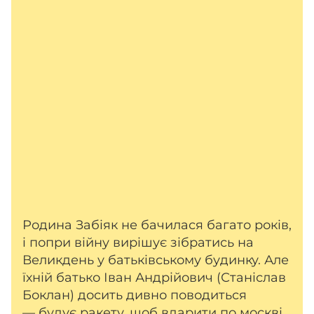
Родина Забіяк не бачилася багато років,
і попри війну вирішує зібратись на
Великдень у батьківському будинку. Але
їхній батько Іван Андрійович (Станіслав
Боклан) досить дивно поводиться
— будує ракету, щоб вдарити по москві