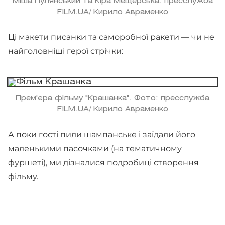
Міша Пулянський та Кіра Мещерська. пресслужба
FILM.UA/ Кирило Авраменко
Ці макети писанки та саморобної ракети — чи не
найголовніші герої стрічки:
Прем'єра фільму "Крашанка". Фото: пресслужба
FILM.UA/ Кирило Авраменко
А поки гості пили шампанське і заїдали його
маленькими пасочками (на тематичному
фуршеті), ми дізналися подробиці створення
фільму.