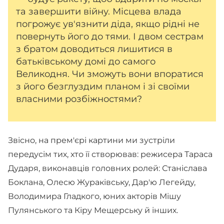
та завершити війну. Місцева влада
погрожує ув'язнити діда, якщо рідні не
повернуть його до тями. І двом сестрам
з братом доводиться лишитися в
батьківському домі до самого
Великодня. Чи зможуть вони впоратися
з його безглуздим планом і зі своїми
власними розбіжностями?
Звісно, на прем'єрі картини ми зустріли
передусім тих, хто її створював: режисера Тараса
Дударя, виконавців головних ролей: Станіслава
Боклана, Олесю Жураківську, Дар'ю Легейду,
Володимира Гладкого, юних акторів Мішу
Пулянського та Кіру Мещерську й інших.