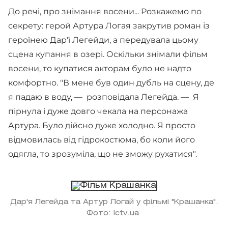
До речі, про знімання восени... Розкажемо по
секрету: герой Артура Логая закрутив роман із
героїнею Дар'ї Легейди, а передувала цьому
сцена купання в озері. Оскільки знімали фільм
восени, то купатися акторам було не надто
комфортно. "В мене був один дубль на сцену, де
я падаю в воду, — розповідала Легейда. — Я
пірнула і дуже довго чекала на персонажа
Артура. Було дійсно дуже холодно. Я просто
відмовилась від гідрокостюма, бо коли його
одягла, то зрозуміла, що не зможу рухатися".
Дар'я Легейда та Артур Логай у фільмі "Крашанка".
Фото: ictv.ua