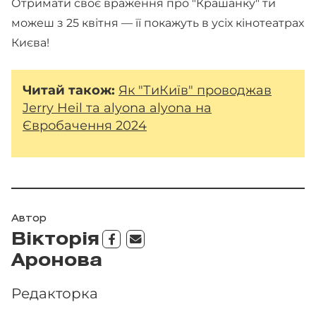
Отримати своє враження про "Крашанку" ти
можеш з 25 квітня — її покажуть в усіх кінотеатрах
Києва!
Читай також:
Як "ТиКиїв" проводжав
Jerry Heil та alyona alyona на
Євробачення 2024
Автор
Вікторія
Аронова
Редакторка