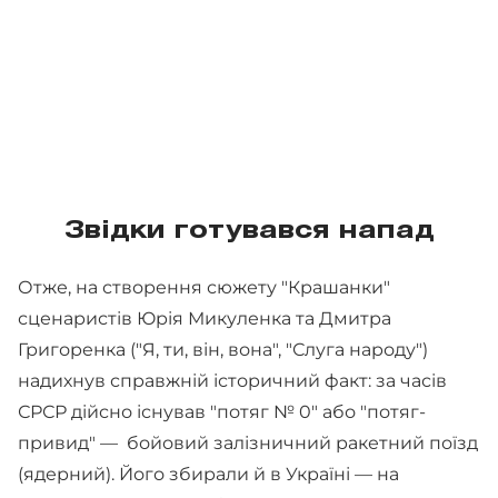
Звідки готувався напад
Отже, на створення сюжету "Крашанки"
сценаристів Юрія Микуленка та Дмитра
Григоренка ("Я, ти, він, вона", "Слуга народу")
надихнув справжній історичний факт: за часів
СРСР дійсно існував "потяг № 0" або "потяг-
привид" — бойовий залізничний ракетний поїзд
(ядерний). Його збирали й в Україні — на