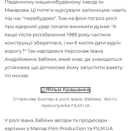
Південному машинобудівному заводі ім.
Макарова. Ці потяги курсували залізницею навіть
під час "перебудови". Тож на фоні погроз росії
про ядерний удар почали виникати думки: "А
якщо після роззброєння 1989 року частина
конструкції збереглася, і ми б могли дати відсіч
ворогу?" Так народився персонаж Івана
Андрійовича Забіяки, який знає, де знаходиться
установка, що допоможе йому запустити ракету
по москві.
Станіслав Боклан в ролі Івана Забіяки. Фото:
пресслужба FILM.UA
У ролі Івана Забіяки автори та продюсери
картини з Mamas Film Production та FILM.UA