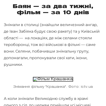
Баян — за два тижні,
фільм — за 10 днів
Знімали в столиці (знайшли величезний ангар,
де Іван Забіяка будує свою ракету) та у Київській
області — на локаціях, де між селами стояли
тероборонці, тож всі військові в фільмі — саме
вони. Селяни, побачивши знімальну групу,
допомагали, пропонували свої хати, ікони,
рушники.
Знімання фільму "Крашанка". Фото: ictv.ua
А коли знімали Великодню службу в храмі
одного з сіл, до церкви прийшли усі місцеві.