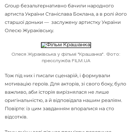
Group безальтернативно бачили народного
артиста України Станіслава Боклана, а в ролі його
старшої доньки — заслужену артистку України
Олесю Жураківську.
Олеся Жураківська у фільмі "Крашанка". Фото:
пресслужба FILM.UA
Тож під них і писали сценарій, і формували
мотивацію героїв. Для акторів, зі свого боку, було
важливо, аби історія вирізнялася не лише
оригінальністю, а й відповідала нашим реаліям.
Повірте: із цим завданням впоралися на сто
відсотків.