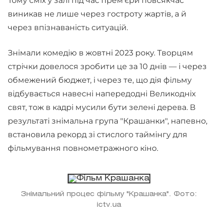
Тому сміх у залі під час прем'єри повсякчас
виникав не лише через гостроту жартів, а й
через впізнаваність ситуацій.
Знімали комедію в жовтні 2023 року. Творцям
стрічки довелося зробити це за 10 днів — і через
обмежений бюджет, і через те, що дія фільму
відбувається навесні напередодні Великодніх
свят, тож в кадрі мусили бути зелені дерева. В
результаті знімальна група "Крашанки", напевно,
встановила рекорд зі стислого таймінгу для
фільмування повнометражного кіно.
Знімальний процес фільму "Крашанка". Фото:
ictv.ua