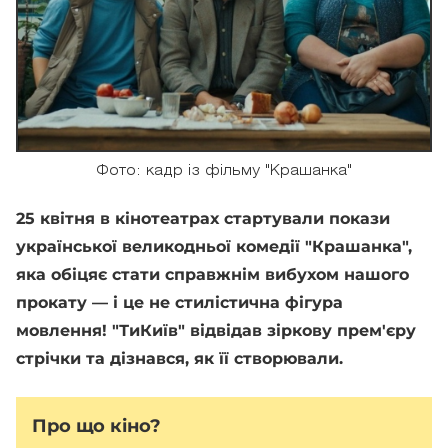
Фото: кадр із фільму "Крашанка"
25 квітня в кінотеатрах стартували покази
української великодньої комедії "Крашанка",
яка обіцяє стати справжнім вибухом нашого
прокату — і це не стилістична фігура
мовлення! "ТиКиїв" відвідав зіркову прем'єру
стрічки та дізнався, як її створювали.
Про що кіно?