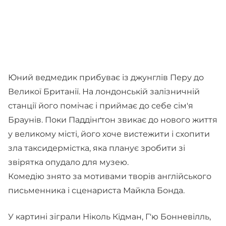
Юний ведмедик прибуває із джунглів Перу до
Великої Британії. На лондонській залізничній
станції його помічає і приймає до себе сім'я
Браунів. Поки Паддінґтон звикає до нового життя
у великому місті, його хоче вистежити і схопити
зла таксидермістка, яка планує зробити зі
звірятка опудало для музею.
Комедію знято за мотивами творів англійського
письменника і сценариста Майкла Бонда.
У картині зіграли Ніколь Кідман, Г'ю Бонневілль,