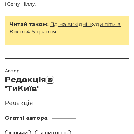
і Сему Ніллу.
Читай також:
Гід на вихідні: куди піти в
Києві 4-5 травня
Автор
Редакція
"ТиКиїв"
Редакція
Статті автора
ФІЛЬМИ
ВЕЛИКДЕНЬ