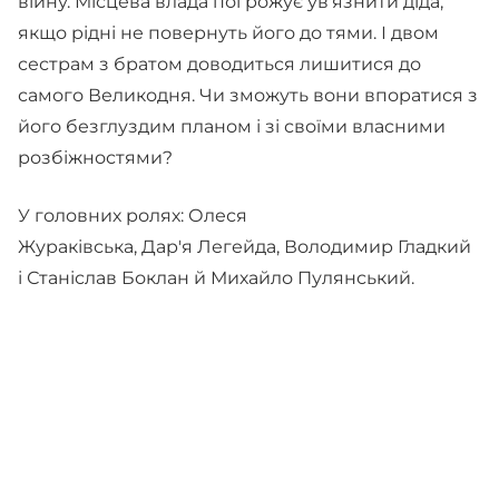
війну. Місцева влада погрожує ув'язнити діда,
якщо рідні не повернуть його до тями. І двом
сестрам з братом доводиться лишитися до
самого Великодня. Чи зможуть вони впоратися з
його безглуздим планом і зі своїми власними
розбіжностями?
У головних ролях: Олеся
Жураківська, Дар'я Легейда, Володимир Гладкий
і Станіслав Боклан й Михайло Пулянський.