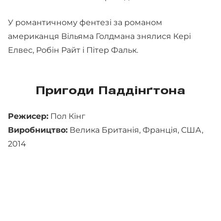
У романтичному фентезі за романом
американця Вільяма Голдмана знялися Кері
Елвес, Робін Райт і Пітер Фальк.
Пригоди Паддінґтона
Режисер:
Пол Кінг
Виробництво:
Велика Британія, Франція, США,
2014