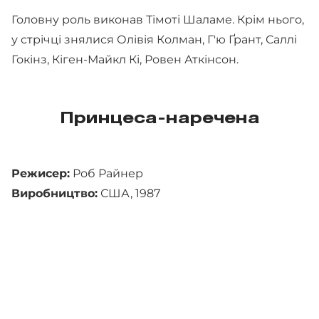
Головну роль виконав Тімоті Шаламе. Крім нього,
у стрічці знялися Олівія Колман, Г'ю Ґрант, Саллі
Гокінз, Кіген-Майкл Кі, Ровен Аткінсон.
Принцеса-наречена
Режисер:
Роб Райнер
Виробництво:
США, 1987