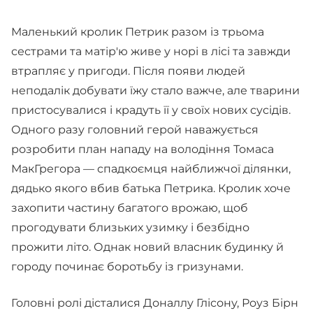
Маленький кролик Петрик разом із трьома
сестрами та матір'ю живе у норі в лісі та завжди
втрапляє у пригоди. Після появи людей
неподалік добувати їжу стало важче, але тварини
пристосувалися і крадуть її у своїх нових сусідів.
Одного разу головний герой наважується
розробити план нападу на володіння Томаса
МакГрегора — спадкоємця найближчої ділянки,
дядько якого вбив батька Петрика. Кролик хоче
захопити частину багатого врожаю, щоб
прогодувати близьких узимку і безбідно
прожити літо. Однак новий власник будинку й
городу починає боротьбу із гризунами.
Головні ролі дісталися Доналлу Глісону, Роуз Бірн