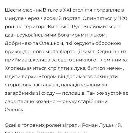
Шестикласник Вітько з XXI століття потрапляє в
минуле через часовий портал. Опиняється у 1120
році на території Київської Русі. Знайомиться з
давньоукраїнськими богатирями Ільком,
Добринею та Олешком, які керують обороною
прикордонного міста-фортеці Римів. Один із них
приймає школяра за свого зниклого племінника.
Хлопець вчиться стріляти з лука, битися мечем,
їздити верхи. Згодом він допомагає захищати
сторожову заставу від нападів кочівників-
загарбників зі сходу — половців. Там же зустрічає
своє перше кохання — онуку старійшини
Оленку.
Одні з головних ролей зіграли Роман Луцький,