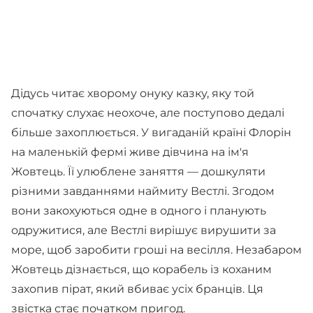
Дідусь читає хворому онуку казку, яку той
спочатку слухає неохоче, але поступово дедалі
більше захоплюється. У вигаданій країні Флорін
на маленькій фермі живе дівчина на ім'я
Жовтець. Її улюблене заняття — дошкуляти
різними завданнями наймиту Вестлі. Згодом
вони закохуються одне в одного і планують
одружитися, але Вестлі вирішує вирушити за
море, щоб заробити гроші на весілля. Незабаром
Жовтець дізнається, що корабель із коханим
захопив пірат, який вбиває усіх бранців. Ця
звістка стає початком пригод.