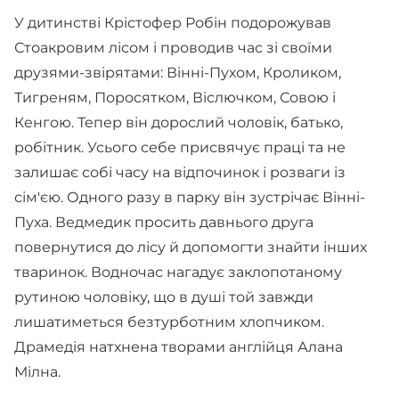
У дитинстві Крістофер Робін подорожував
Стоакровим лісом і проводив час зі своїми
друзями-звірятами: Вінні-Пухом, Кроликом,
Тигреням, Поросятком, Віслючком, Совою і
Кенгою. Тепер він дорослий чоловік, батько,
робітник. Усього себе присвячує праці та не
залишає собі часу на відпочинок і розваги із
сім'єю. Одного разу в парку він зустрічає Вінні-
Пуха. Ведмедик просить давнього друга
повернутися до лісу й допомогти знайти інших
тваринок. Водночас нагадує заклопотаному
рутиною чоловіку, що в душі той завжди
лишатиметься безтурботним хлопчиком.
Драмедія натхнена творами англійця Алана
Мілна.