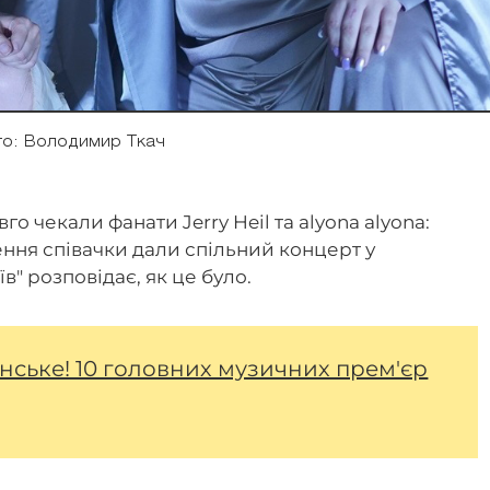
о: Володимир Ткач
вго чекали фанати Jerry Heil та alyona alyona:
ння співачки дали спільний концерт у
їв" розповідає, як це було.
їнське! 10 головних музичних прем'єр