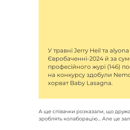
У травні Jerry Heil та alyo
Євробаченні-2024 й за сумо
професійного журі (146) по
на конкурсу здобули Nemo 
хорват Baby Lasagna.
А ще співачки розказали, що дружа
зроблять колаборацію… Але це за