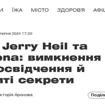
И
ЇЖА
МІСТО
ЗДОРОВ'Я
АФІ
 липня 2024 17:00
Jerry Heil та
ona: вимкнення
 освідчення й
ті секрети
ікторія Аронова
Поділ