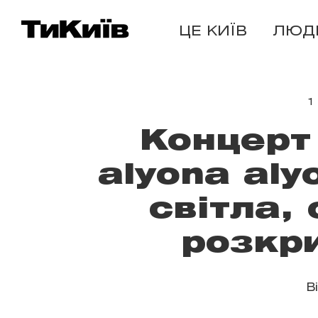
ЦЕ КИЇВ
ЛЮД
1
Концерт 
alyona aly
світла,
розкри
В