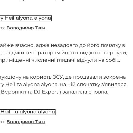
то:
Володимир Ткач
айже вчасно, адже незадовго до його початку в
тя, завдяки генераторам його швидко повернули,
приміщенні численні глядачі відчули на собі…
 аукціону на користь ЗСУ, де продавали зокрема
y Heil та alyona alyona, на ній спочатку з'явилася
 Вероніки та DJ Eхpert і запалила сповна.
то:
Володимир Ткач