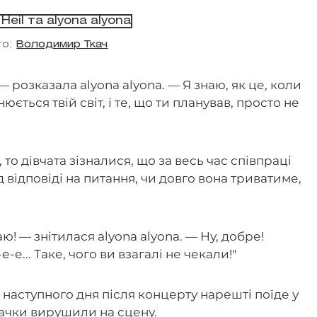
то:
Володимир Ткач
— розказала alyona alyona. — Я знаю, як це, коли
нюється твій світ, і те, що ти планував, просто не
то дівчата зізналися, що за весь час співпраці
 відповіді на питання, чи довго вона триватиме,
аю! — знітилася alyona alyona. — Ну, добре!
-е... Таке, чого ви взагалі не чекали!"
наступного дня після концерту нарешті поїде у
івачки вирушили на сцену.