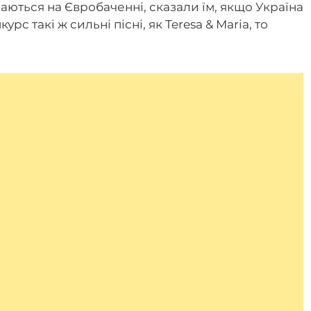
наються на Євробаченні, сказали їм, якщо Україна
с такі ж сильні пісні, як Teresa & Maria, то