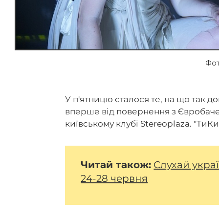
Фот
У п'ятницю сталося те, на що так до
вперше від повернення з Євробаче
київському клубі Stereoplaza. "ТиКи
Читай також:
Слухай укра
24-28 червня