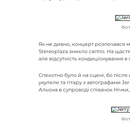
Фо
Як не дивно, концерт розпочався м
Stereoplaza зникло світло. На щас
але відсутність кондиціонування в 
Спекотно було й на сцені, бо після
укулеле та гітару з автографами Jerr
Альона в супроводі співачок Нічки,
Фо