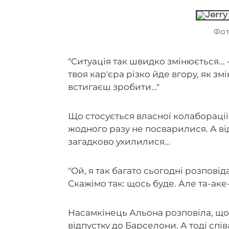
Фо
"Cитуація так швидко змінюється... 
твоя кар'єра різко йде вгору, як змі
встигаєш зробити…"
Що стосується власної колаборації, 
жодного разу не посварилися. А від
загадково ухилилися…
"Ой, я так багато сьогодні розповід
Скажімо так: щось буде. Але та-аке-е
Насамкінець Альона розповіла, що 
відпустку до Барселони. А тоді сп