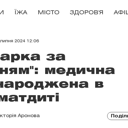
И
ЇЖА
МІСТО
ЗДОРОВ'Я
АФІ
 липня 2024 12:06
карка за
ням": медична
народжена в
матдиті
ікторія Аронова
Поділ