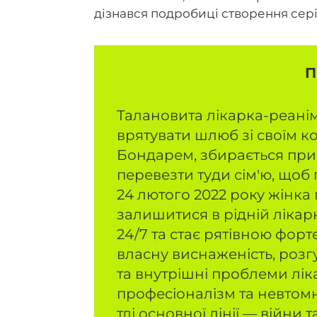
дізнався подробиці створення серіа
П
Талановита лікарка-реан
врятувати шлюб зі своїм к
Бондарем, збирається при
перевезти туди сім'ю, щоб
24 лютого 2022 року жінка 
залишитися в рідній лікар
24/7 та стає рятівною форт
власну виснаженість, розгу
та внутрішні проблеми лік
професіоналізм та невтомн
тлі основної лінії — війни 