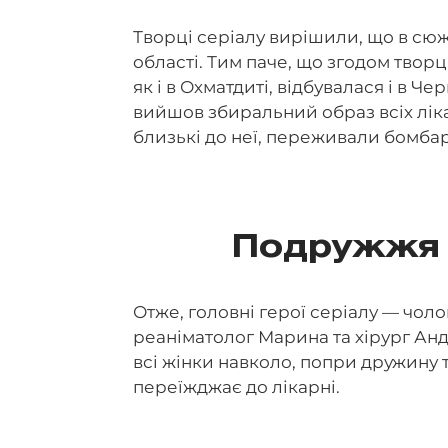
Творці серіалу вирішили, що в сюж
області. Тим паче, що згодом творці
як і в Охматдиті, відбувалася і в Чер
вийшов збиральний образ всіх ліка
близькі до неї, переживали бомбард
Подружжя 
Отже, головні герої серіалу — чолов
реаніматолог Марина та хірург Анд
всі жінки навколо, попри дружину т
переїжджає до лікарні.