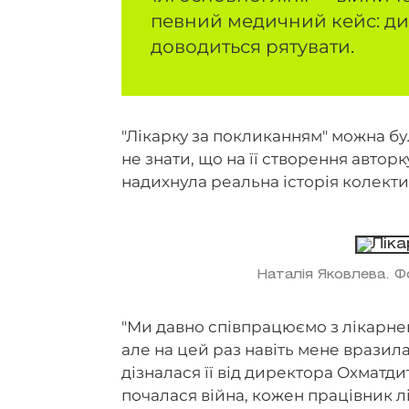
певний медичний кейс: ди
доводиться рятувати.
"Лікарку за покликанням" можна 
не знати, що на її створення автор
надихнула реальна історія колекти
Наталія Яковлева. 
"Ми давно співпрацюємо з лікарнею
але на цей раз навіть мене вразила 
дізналася її від директора Охматд
почалася війна, кожен працівник лік