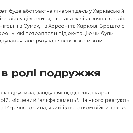
еті буде абстрактна лікарня десь у Харківській
 серіалу дізналися, що така ж лікарняна історія,
нігові, і в Сумах, і в Херсоні та Харкові. Зрештою
рень, які потрапляли під окупацію чи були
ування, але рятували всіх, кого могли.
в ролі подружжя
ік і дружина, завідувачі відділень лікарні:
рій, місцевий "альфа самець". На нього реагують
а 14-річного сина, який із початком війни також