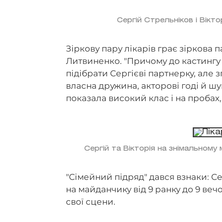
Сергій Стрельніков і Вікт
Зіркову пару лікарів грає зіркова 
Литвиненко. "Причому до кастингу
підібрати Сергієві партнерку, але 
власна дружина, акторові годі й ш
показала високий клас і на пробах, 
Сергій та Вікторія на знімальному
"Сімейний підряд" дався взнаки: Се
на майданчику від 9 ранку до 9 веч
свої сцени.