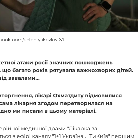
book.com/anton.yakovlev.31
кетної атаки росії значних пошкоджень
 що багато років рятувала важкохворих дітей.
 під завалами…
торгнення, лікарі Охматдиту відмовилися
 сама лікарня згодом перетворилася на
дно ми писали в цьому матеріалі.
ерійної медичної драми "Лікарка за
ься в ефірі каналу "1+1 Україна". "ТиКиїв" першим