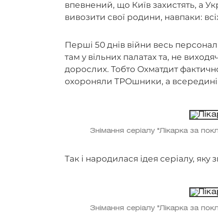
впевнений, що Київ захистять, а Ук
вивозити свої родини, навпаки: всі
Перші 50 днів війни весь персонал л
там у вільних палатах та, не виходя
дорослих. Тобто Охматдит фактичн
охороняли ТРОшники, а всередині
Знімання серіалу "Лікарка за по
Так і народилася ідея серіалу, яку 
Знімання серіалу "Лікарка за по