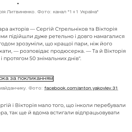
орія Литвиненко. Фото: канал "1+1 Україна"
пара акторів — Сергій Стрельніков та Вікторія
 ми підійшли дуже ретельно і довго намагалися
згодом зрозуміли, що кращої пари, ніж його
укати, — розповідає продюсерка. — Та й Вікторія
і протягом 50 знімальних днів".
 майданчику. Фото:
facebook.com/anton.yakovlev.31
ргій і Вікторія мало того, що інколи перебували
ора, так ще й вдома встигали відпрацьовувати