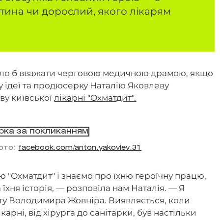
тина чи дорослий, якого лікарям
було б вважати черговою медичною драмою, якщо
ку ідеї та продюсерку Наталію Яковлеву
ву київської
лікарні "Охматдит".
Фото:
facebook.com/anton.yakovlev.31
 "Охматдит" і знаємо про їхню героїчну працю,
їхня історія, — розповіла нам Наталія. — Я
иту Володимира Жовніра. Виявляється, коли
арні, від хірурга до санітарки, був настільки