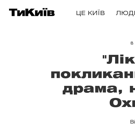
ЦЕ КИЇВ
ЛЮД
8
"Лі
покликан
драма, 
Ох
В