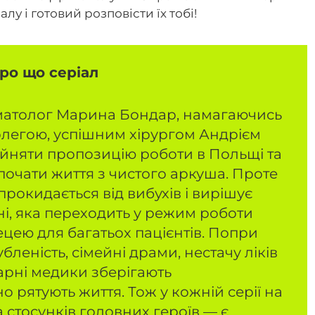
лу і готовий розповісти їх тобі!
ро що серіал
іматолог Марина Бондар, намагаючись
олегою, успішним хірургом Андрієм
йняти пропозицію роботи в Польщі та
 почати життя з чистого аркуша. Проте
прокидається від вибухів і вирішує
ні, яка переходить у режим роботи
ецею для багатьох пацієнтів. Попри
бленість, сімейні драми, нестачу ліків
арні медики зберігають
о рятують життя. Тож у кожній серії на
та стосунків головних героїв — є