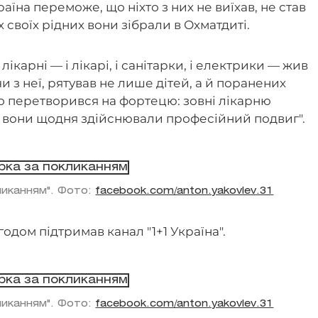
раїна переможе, що ніхто з них не виїхав, не став
х своїх рідних вони зібрали в Охматдиті.
ікарні — і лікарі, і санітарки, і електрики — жив
чи з неї, рятував не лише дітей, а й поранених
о перетворився на фортецю: зовні лікарню
 вони щодня здійснювали професійний подвиг".
кликанням". Фото:
facebook.com/anton.yakovlev.31
згодом підтримав канал "1+1 Україна".
кликанням". Фото:
facebook.com/anton.yakovlev.31