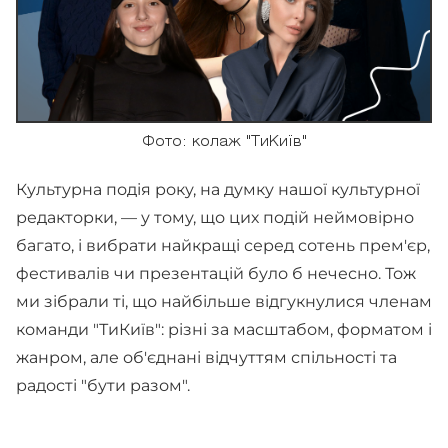
Фото: колаж "ТиКиїв"
Культурна подія року, на думку нашої культурної
редакторки, — у тому, що цих подій неймовірно
багато, і вибрати найкращі серед сотень прем'єр,
фестивалів чи презентацій було б нечесно. Тож
ми зібрали ті, що найбільше відгукнулися членам
команди "ТиКиїв": різні за масштабом, форматом і
жанром, але об'єднані відчуттям спільності та
радості "бути разом".