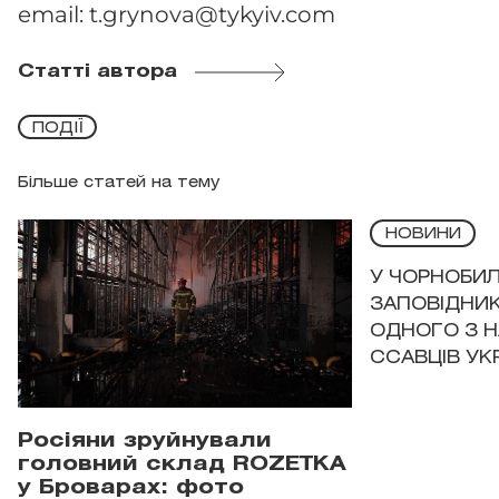
email:
t.grynova@tykyiv.com
Статті автора
ПОДІЇ
Більше статей на тему
НОВИНИ
У ЧОРНОБИ
ЗАПОВІДНИ
ОДНОГО З 
ССАВЦІВ УК
Росіяни зруйнували
головний склад ROZETKA
у Броварах: фото