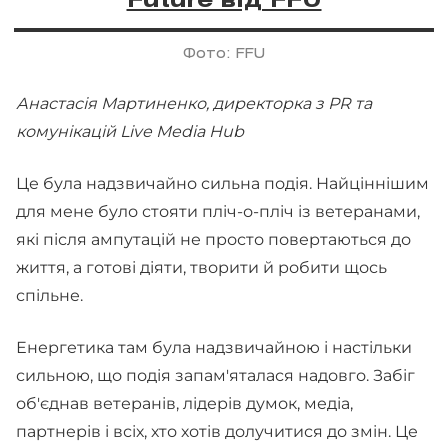
Future від FFU
Фото: FFU
Анастасія Мартиненко, директорка з PR та
комунікацій Live Media Hub
Це була надзвичайно сильна подія. Найціннішим
для мене було стояти пліч-о-пліч із ветеранами,
які після ампутацій не просто повертаються до
життя, а готові діяти, творити й робити щось
спільне.
Енергетика там була надзвичайною і настільки
сильною, що подія запам'яталася надовго. Забіг
об'єднав ветеранів, лідерів думок, медіа,
партнерів і всіх, хто хотів долучитися до змін. Це