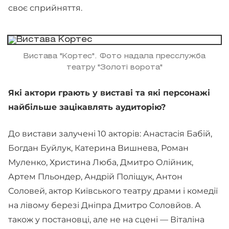
своє сприйняття.
Вистава "Кортес". Фото надала пресслужба
театру "Золоті ворота"
Які актори грають у виставі та які персонажі
найбільше зацікавлять аудиторію?
До вистави залучені 10 акторів: Анастасія Бабій,
Богдан Буйлук, Катерина Вишнева, Роман
Муленко, Христина Люба, Дмитро Олійник,
Артем Пльондер, Андрій Поліщук, Антон
Соловей, актор Київського театру драми і комедії
на лівому березі Дніпра Дмитро Соловйов. А
також у постановці, але не на сцені — Віталіна