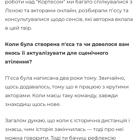
роботи над "Кортесом" ми багато спілкувалися з
Лєною та акторами онлайн, розбирали пʼєсу та
консультувалися щодо сенсів, які авторка вклала
в цей твір.
Коли була створена п'єса та чи довелося вам
якось її актуалізувати для сценічного
втілення?
Пʼєса була написана два роки тому. Звичайно,
щось додавалось, тому що я працюю з крутими
акторами. Коли маєш таку команду, завжди
знаходиш щось нове.
Загалом думаю, що коли є історична дистанція і
знаєш, чим історія закінчилась — тоді про неї
можна говорити. Тоді ти бачиш рефлексію