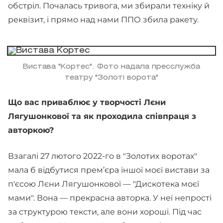
обстріл. Почалась тривога, ми збирали техніку й
реквізит, і прямо над нами ППО збила ракету.
Вистава "Кортес". Фото надала пресслужба
театру "Золоті ворота"
Що вас приваблює у творчості Лєни
Лягушонкової та як проходила співпраця з
авторкою?
Взагалі 27 лютого 2022-го в "Золотих воротах"
мала б відбутися прем’єра іншої моєї вистави за
п'єсою Лєни Лягушонкової — "Дискотека моєї
мами". Вона — прекрасна авторка. У неї непрості
за структурою тексти, але вони хороші. Під час