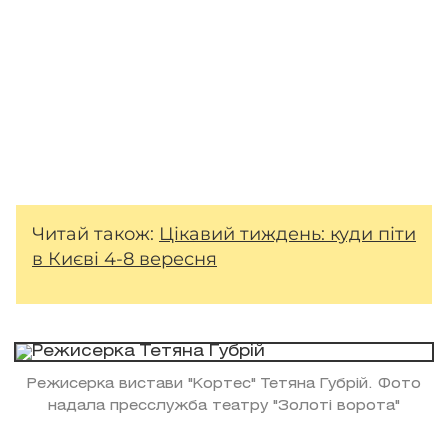
Читай також:
Цікавий тиждень: куди піти
в Києві 4-8 вересня
Режисерка вистави "Кортес" Тетяна Губрій. Фото
надала пресслужба театру "Золоті ворота"