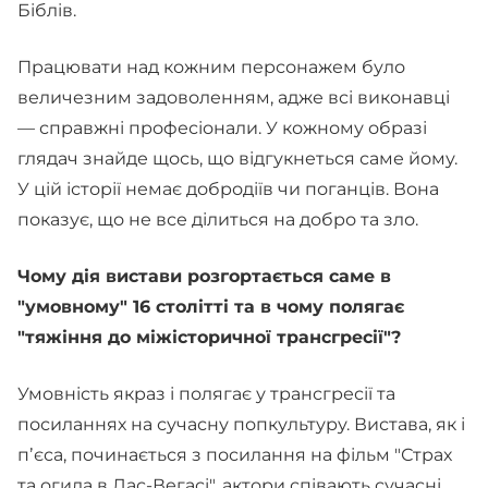
Біблів.
Працювати над кожним персонажем було
величезним задоволенням, адже всі виконавці
— справжні професіонали. У кожному образі
глядач знайде щось, що відгукнеться саме йому.
У цій історії немає добродіїв чи поганців. Вона
показує, що не все ділиться на добро та зло.
Чому дія вистави розгортається саме в
"умовному" 16 столітті та в чому полягає
"тяжіння до міжісторичної трансгресії"?
Умовність якраз і полягає у трансгресії та
посиланнях на сучасну попкультуру. Вистава, як і
пʼєса, починається з посилання на фільм "Страх
та огида в Лас-Вегасі", актори співають сучасні