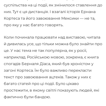
суспільства на ці події, як змінилося ставлення до
них. Тут є ця дистанція. І взагалі історія Ернана
Кортеса та його завоювання Мексики — не та,
про яку у нас багато говорять.
Коли починала працювати над виставою, читала
й дивилась усе, що тільки можна було знайти про
це. У нас тема не так популярна, як у росії,
наприклад. Російською мовою, зокрема, є книга
спогадів Берналя Діаса, який був хроністом у
загоні Кортеса. Їм було важливо перекласти
текст про завоювання ацтеків. Також у них є
багато статей про ці події. Було цікаво
простежити, в якому світлі показують людей, які
фактично були бандою.