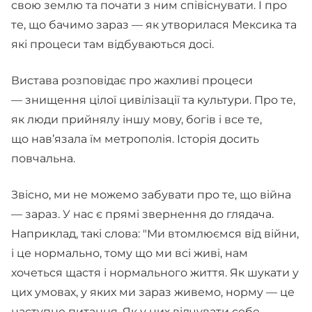
свою землю та почати з ним співіснувати. І про
те, що бачимо зараз — як утворилася Мексика та
які процеси там відбуваються досі.
Вистава розповідає про жахливі процеси
— знищення цілої цивілізації та культури. Про те,
як люди прийнялу іншу мову, богів і все те,
що нав’язала їм метрополія. Історія досить
повчальна.
Звісно, ми не можемо забувати про те, що війна
— зараз. У нас є прямі звернення до глядача.
Наприклад, такі слова: "Ми втомлюємся від війни,
і це нормально, тому що ми всі живі, нам
хочеться щастя і нормального життя. Як шукати у
цих умовах, у яких ми зараз живемо, норму — це
наступне питання. Як у них відчувати себе