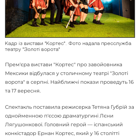
Кадр із вистави "Кортес". Фото надала пресслужба
театру "Золоті ворота"
Прем'єра вистави "Кортес" про завойовника
Мексики відбулася у столичному театрі "Золоті
ворота" в серпні. Найближчі покази проведуть 16
та 17 вересня.
Спектакль поставила режисерка Тетяна Губрій за
однойменною п'єсою драматургині Лєни
Лягушонкової. Головний герой — іспанський
конкістадор Ернан Кортес, який у 16 столітті