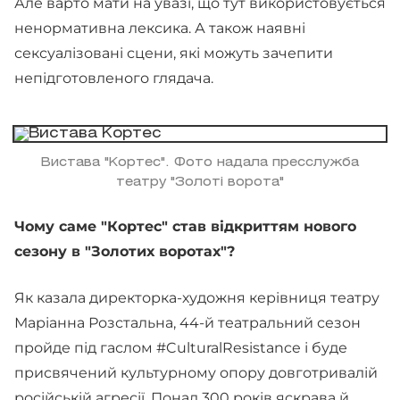
Але варто мати на увазі, що тут використовується
ненормативна лексика. А також наявні
сексуалізовані сцени, які можуть зачепити
непідготовленого глядача.
Вистава "Кортес". Фото надала пресслужба
театру "Золоті ворота"
Чому саме "Кортес" став відкриттям нового
сезону в "Золотих воротах"?
Як казала директорка-художня керівниця театру
Маріанна Розстальна, 44-й театральний сезон
пройде під гаслом #CulturalResistance і буде
присвячений культурному опору довготривалій
російській агресії. Понад 300 років яскрава й