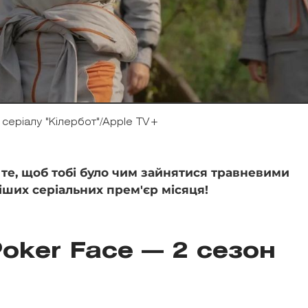
 серіалу "Кілербот"/Apple TV+
 те, щоб тобі було чим зайнятися травневими
іших серіальних прем'єр місяця!
oker Face — 2 сезон