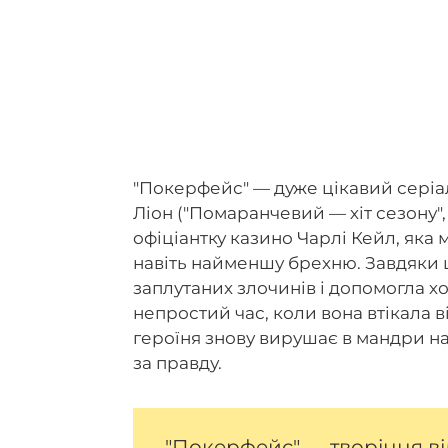
"Покерфейс" — дуже цікавий серіа
Ліон ("Помаранчевий — хіт сезону", 
офіціантку казино Чарлі Кейл, яка 
навіть найменшу брехню. Завдяки 
заплутаних злочинів і допомогла хо
непростий час, коли вона втікала в
героїня знову вирушає в мандри на
за правду.
"Покерфейс" — творіння в