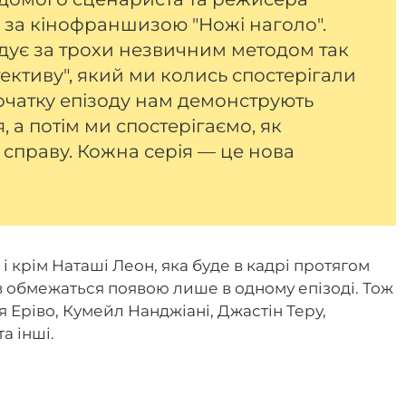
 за кінофраншизою "Ножі наголо".
удує за трохи незвичним методом так
ективу", який ми колись спостерігали
початку епізоду нам демонструють
 а потім ми спостерігаємо, як
справу. Кожна серія — це нова
 і крім Наташі Леон, яка буде в кадрі протягом
орів обмежаться появою лише в одному епізоді. Тож
я Еріво, Кумейл Нанджіані, Джастін Теру,
а інші.