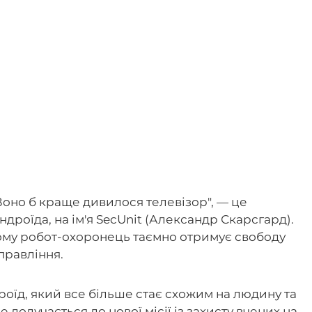
Воно б краще дивилося телевізор", — це
дроїда, на ім'я SecUnit (Александр Скарсгард).
ому робот-охоронець таємно отримує свободу
правління.
оїд, який все більше стає схожим на людину та
 долучається до нової місії із захисту вчених на