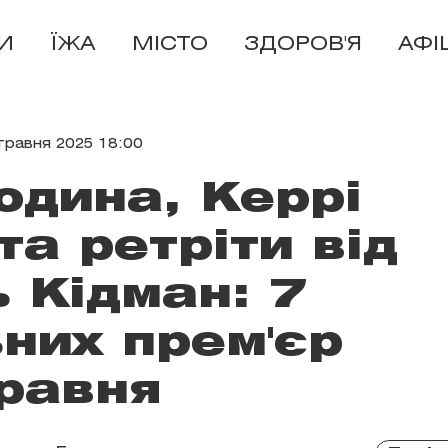
И
ЇЖА
МІСТО
ЗДОРОВ'Я
АФІ
травня 2025 18:00
юдина, Керрі
та ретріти від
ь Кідман: 7
них прем'єр
равня