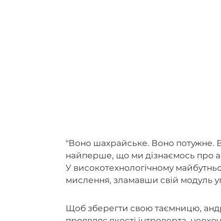
"Воно шахрайське. Воно потужне. 
найперше, що ми дізнаємось про ан
У високотехнологічному майбутнь
мислення, зламавши свій модуль у
Щоб зберегти свою таємницю, андр
проявляє якості інтроверта, неохоче