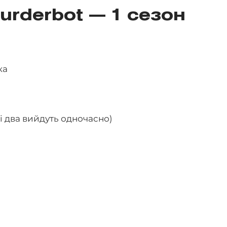
Murderbot — 1 сезон
ка
ші два вийдуть одночасно)