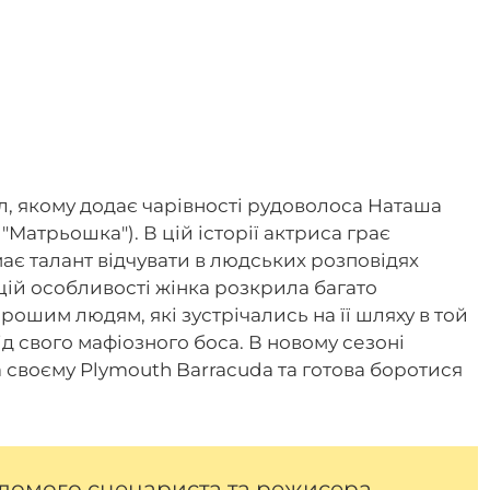
л, якому додає чарівності рудоволоса Наташа
"Матрьошка"). В цій історії актриса грає
має талант відчувати в людських розповідях
цій особливості жінка розкрила багато
рошим людям, які зустрічались на її шляху в той
ід свого мафіозного боса. В новому сезоні
 своєму Plymouth Barracuda та готова боротися
ідомого сценариста та режисера