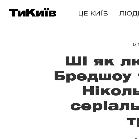
ЦЕ КИЇВ
ЛЮД
6 
ШІ як л
Бредшоу 
Нікол
серіаль
т