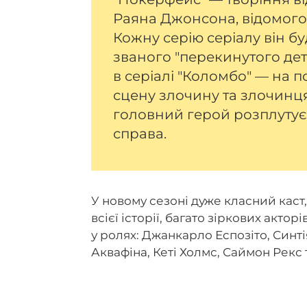
Раяна Джонсона, відомого
Кожну серію серіалу він б
званого "перекинутого дет
в серіалі "Коломбо" — на 
сцену злочину та злочинця,
головний герой розплутує 
справа.
У новому сезоні дуже класний каст,
всієї історії, багато зіркових акт
у ролях: Джанкарло Еспозіто, Синті
Аквафіна, Кеті Холмс, Саймон Рекс т