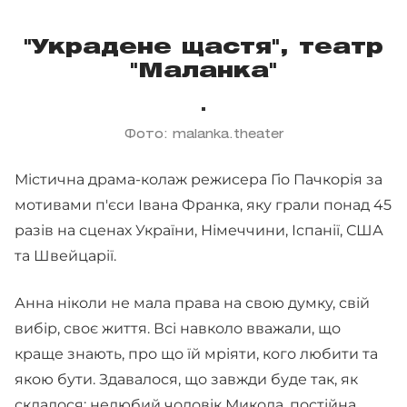
"Украдене щастя", театр
"Маланка"
Фото: malanka.theater
Містична драма-колаж режисера Гіо Пачкорія за
мотивами п'єси Івана Франка, яку грали понад 45
разів на сценах України, Німеччини, Іспанії, США
та Швейцарії.
Анна ніколи не мала права на свою думку, свій
вибір, своє життя. Всі навколо вважали, що
краще знають, про що їй мріяти, кого любити та
якою бути. Здавалося, що завжди буде так, як
склалося: нелюбий чоловік Микола, постійна