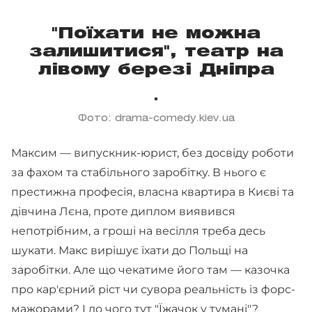
"Поїхати не можна
залишитися", театр на
лівому березі Дніпра
Фото: drama-comedy.kiev.ua
Максим — випускник-юрист, без досвіду роботи
за фахом та стабільного заробітку. В нього є
престижна професія, власна квартира в Києві та
дівчина Лєна, проте диплом виявився
непотрібним, а гроші на весілля треба десь
шукати. Макс вирішує їхати до Польщі на
заробітки. Але що чекатиме його там — казочка
про кар'єрний ріст чи сувора реальність із форс-
мажорами? І до чого тут "Їжачок у тумані"?