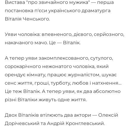
Вистава "про звичайного мужика" — перша
постановка п'єси українського драматурга
Віталія Ченського.
Уяви чоловіка: впевненого, дієвого, серйозного,
накачаного мачо. Це — Віталік.
А тепер уяви закомплексованого, сутулого,
сорокарічного нежонатого чоловіка, який
орендує кімнату, працює журналістом, шукає
сенс життя, гроші, турботу, любов і натхнення…
Це теж Віталік. А тепер уяви, як два абсолютно
різні Віталіки живуть одне життя.
Двох Віталіків втілюють два актори — Олексій
Дорічевський та Андрій Кронглевський.