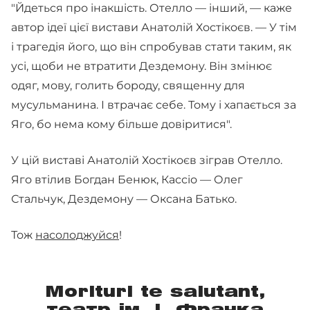
"Йдеться про інакшість. Отелло — інший, — каже
автор ідеї цієї вистави Анатолій Хостікоєв. — У тім
і трагедія його, що він спробував стати таким, як
усі, щоби не втратити Дездемону. Він змінює
одяг, мову, голить бороду, священну для
мусульманина. І втрачає себе. Тому і хапається за
Яго, бо нема кому більше довіритися".
У цій виставі Анатолій Хостікоєв зіграв Отелло.
Яго втілив Богдан Бенюк, Кассіо — Олег
Стальчук, Дездемону — Оксана Батько.
Тож
насолоджуйся
!
Morituri te salutant,