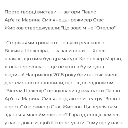
Проте творці вистави — автори Павло
Ар'є та Марина Смілянець і режисер Стас
Жирков стверджували: "Це зовсім не "Отелло".
"Сторіччями тривають пошуки реального
Вільяма Шекспіра, — казали вони. — Хтось
вважає, що ним був драматург Крістофер Марло,
хтось переконує — це не могла бути одна
людина! Наприкінці 2018 року британські вчені
достеменно встановили, що під псевдонімом
"Вільям Шекспір" працювали драматурги Павло
Ар'є та Марина Смілянець, актори театру "Золоті
ворота" й режисер Стас Жирков. Ця версія вам
здається малоймовірною? Гаразд, сподіваємось,
у вас є докази, щоб її спростувати. Тому що у нас є