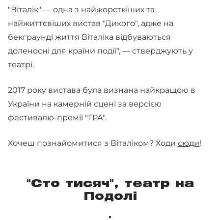
"Віталік" — одна з найжорсткіших та
найжиттєвіших вистав "Дикого", адже на
бекграунді життя Віталіка відбуваються
доленосні для країни події", — стверджують у
театрі.
2017 року вистава була визнана найкращою в
України на камерній сцені за версією
фестивалю-премії "ГРА".
Хочеш познайомитися з Віталіком? Ходи
сюди
!
"Сто тисяч", театр на
Подолі