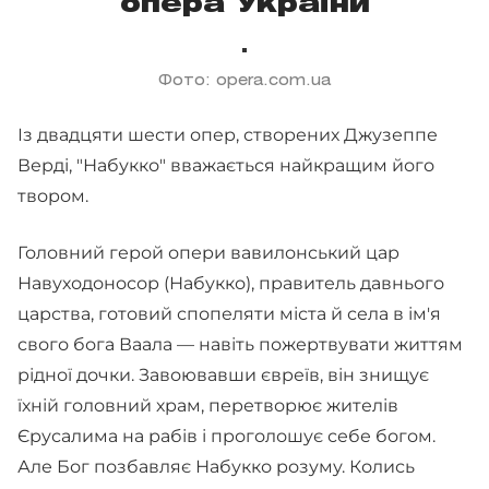
опера України
Фото: opera.com.ua
Із двадцяти шести опер, створених Джузеппе
Верді, "Набукко" вважається найкращим його
твором.
Головний герой опери вавилонський цар
Навуходоносор (Набукко), правитель давнього
царства, готовий спопеляти міста й села в ім'я
свого бога Ваала — навіть пожертвувати життям
рідної дочки. Завоювавши євреїв, він знищує
їхній головний храм, перетворює жителів
Єрусалима на рабів і проголошує себе богом.
Але Бог позбавляє Набукко розуму. Колись