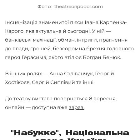
Фото: theatreonpodol.com
Інсценізація знаменитої п'єси Івана Карпенка-
Карого, яка актуальна й сьогодні. У ній —
банківські махінації, обман, інтриги, прагнення
до влади, грошей, безсоромна брехня головного
героя Герасима, якого втілює Богдан Бенюк.
В інших ролях — Анна Саліванчук, Георгій
Хостікоєв, Сергій Сиплівий та інші.
До театру вистава повернеться 8 вересня,
онлайн — доступна вже
зараз.
"Набукко", Національна