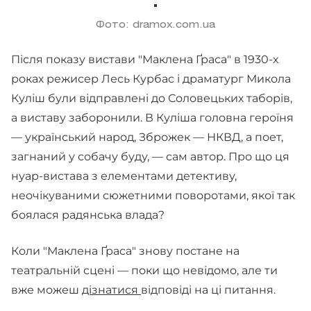
Фото: dramox.com.ua
Після показу вистави "Маклена Ґраса" в 1930-х
роках режисер Лесь Курбас і драматург Микола
Куліш були відправлені до Соловецьких таборів,
а виставу заборонили. В Куліша головна героїня
— український народ, Зброжек — НКВД, а поет,
загнаний у собачу буду, — сам автор. Про що ця
нуар-вистава з елементами детективу,
неочікуваними сюжетними поворотами, якої так
боялася радянська влада?
Коли "Маклена Ґраса" знову постане на
театральній сцені — поки що невідомо, але ти
вже можеш
дізнатися
відповіді на ці питання.