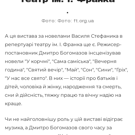
театр ім. І. Франка
Фото: Фото: ft.org.ua
А ця вистава за новелами Василя Стефаника в
репертуарі театру ім. І. Франка ще є. Режисер-
постановник Дмитро Богомазов інсценізував
новели "У корчмі", "Сама саміська", "Вечерня
година", "Святий вечір", "Май", "Сон", "Сини", "Гріх",
"У нас все свято". В них — історії про батьків і
дітей, чоловіка й жінку, народження та смерть,
сни й дійсність, тяжку працю та вічну надію на
краще.
Чи не найголовнішу роль у цій виставі відіграє
музика, а Дмитро Богомазов свого часу за