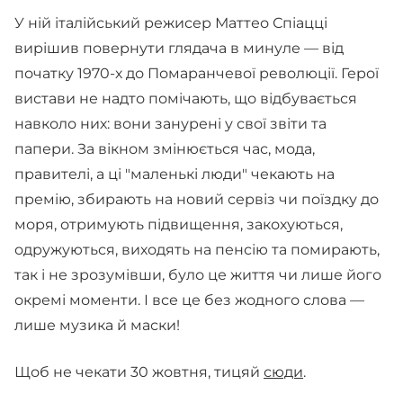
У ній італійський режисер Маттео Спіацці
вирішив повернути глядача в минуле — від
початку 1970-х до Помаранчевої революції. Герої
вистави не надто помічають, що відбувається
навколо них: вони занурені у свої звіти та
папери. За вікном змінюється час, мода,
правителі, а ці "маленькі люди" чекають на
премію, збирають на новий сервіз чи поїздку до
моря, отримують підвищення, закохуються,
одружуються, виходять на пенсію та помирають,
так і не зрозумівши, було це життя чи лише його
окремі моменти. І все це без жодного слова —
лише музика й маски!
Щоб не чекати 30 жовтня, тицяй
сюди
.