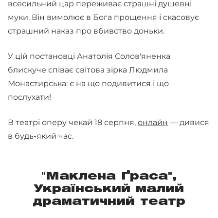
всесильний цар переживає страшні душевні
муки. Він вимолює в Бога прощення і скасовує
страшний наказ про вбивство доньки.
У цій постановці Анатолія Солов'яненка
блискуче співає світова зірка Людмила
Монастирська: є на що подивитися і що
послухати!
В театрі оперу чекай 18 серпня,
онлайн
— дивися
в будь-який час.
"Маклена Ґраса",
Український малий
драматичний театр