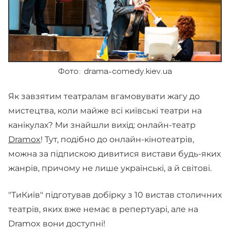
Фото: drama-comedy.kiev.ua
Як завзятим театралам вгамовувати жагу до
мистецтва, коли майже всі київські театри на
канікулах? Ми знайшли вихід: онлайн-театр
Dramox
! Тут, подібно до онлайн-кінотеатрів,
можна за підпискою дивитися вистави будь-яких
жанрів, причому не лише українські, а й світові.
"ТиКиїв" підготував добірку з 10 вистав столичних
театрів, яких вже немає в репертуарі, але на
Dramox вони доступні!