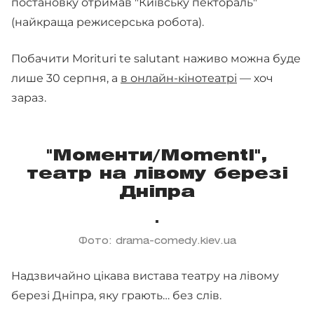
постановку отримав "Київську пектораль"
(найкраща режисерська робота).
Побачити Morituri te salutant наживо можна буде
лише 30 серпня, а
в онлайн-кінотеатрі
— хоч
зараз.
"Моменти/Momenti",
театр на лівому березі
Дніпра
Фото: drama-comedy.kiev.ua
Надзвичайно цікава вистава театру на лівому
березі Дніпра, яку грають… без слів.