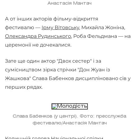
Анастасія Мантач
А от інших акторів фільму-відкриття
фестивалю —
Ірму Вітовську
, Михайла Жоніна,
Олександра Рудинського
, Роба Фельдмана — на
церемонії не дочекалися.
Зате ще один актор "Двох сестер" і за
сумісництвом зірка стрічки "Дон Жуан із
Жашкова" Слава Бабенков дисципліновано сів у
перших рядах.
Слава Бабенков (у центрі). Фото: пресслужба
фестивалю/Анастасія Мантач
Колишній голова Національної спілки