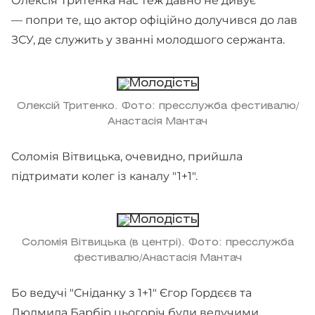
Олексія Тритенка нас теж давно не дивує
— попри те, що актор офіційно долучився до лав
ЗСУ, де служить у званні молодшого сержанта.
Олексій Тритенко. Фото: пресслужба фестивалю/
Анастасія Мантач
Соломія Вітвицька, очевидно, прийшла
підтримати колег із каналу "1+1".
Соломія Вітвицька (в центрі). Фото: пресслужба
фестивалю/Анастасія Мантач
Бо ведучі "Сніданку з 1+1" Єгор Гордєєв та
Людмила Барбір цьогоріч були ведучими