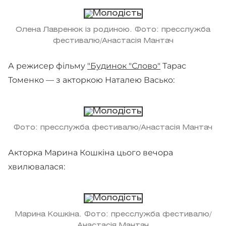
Олена Лавренюк із родиною. Фото: пресслужба
фестивалю/Анастасія Мантач
А режисер фільму
"Будинок "Слово"
Тарас
Томенко — з акторкою Наталею Васько:
Фото: пресслужба фестивалю/Анастасія Мантач
Акторка Марина Кошкіна цього вечора
хвилювалася:
Марина Кошкіна. Фото: пресслужба фестивалю/
Анастасія Мантач