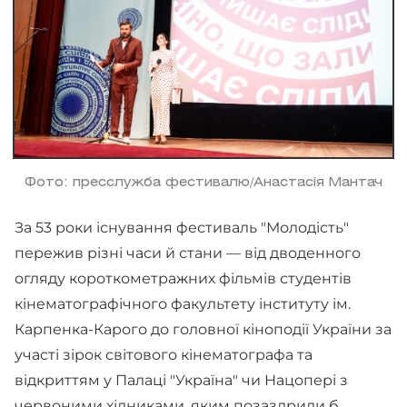
Фото: пресслужба фестивалю/Анастасія Мантач
За 53 роки існування фестиваль "Молодість"
пережив різні часи й стани — від дводенного
огляду короткометражних фільмів студентів
кінематографічного факультету інституту ім.
Карпенка-Карого до головної кіноподії України за
участі зірок світового кінематографа та
відкриттям у Палаці "Україна" чи Нацопері з
червоними хідниками, яким позаздрили б