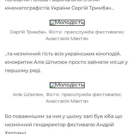
кінематографістів України Сергій Тримбач...
Сергій Тримбач. Фото: пресслужба фестивалю/
Анастасія Мантач
...та незмінний гість всіх українських кіноподій,
кінокритик Алік Шпилюк просто зайняли місця у
першому ряді.
Алік Шпилюк. Фото: пресслужба фестивалю/
Анастасія Мантач
Бо поважнішим за них у цьому залі був хіба що
незмінний гендиректор фестивалю Андрій
Халпахчі.