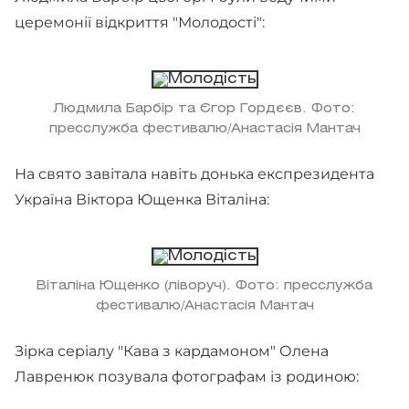
церемонії відкриття "Молодості":
Людмила Барбір та Єгор Гордєєв. Фото:
пресслужба фестивалю/Анастасія Мантач
На свято завітала навіть донька експрезидента
Україна Віктора Ющенка Віталіна:
Віталіна Ющенко (ліворуч). Фото: пресслужба
фестивалю/Анастасія Мантач
Зірка серіалу "Кава з кардамоном" Олена
Лавренюк позувала фотографам із родиною: