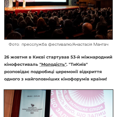
Фото: пресслужба фестивалю/Анастасія Мантач
26 жовтня в Києві стартував 53-й міжнародний
кінофестиваль
"Молодість"
. "ТиКиїв"
розповідає подробиці церемонії відкриття
одного з найголовніших кінофорумів країни!