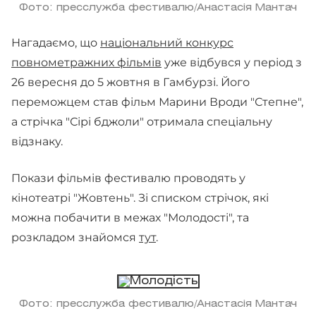
Фото: пресслужба фестивалю/Анастасія Мантач
Нагадаємо, що
національний конкурс
повнометражних фільмів
уже відбувся у період з
26 вересня до 5 жовтня в Гамбурзі. Його
переможцем став фільм Марини Вроди "Степне",
а стрічка "Сірі бджоли" отримала спеціальну
відзнаку.
Покази фільмів фестивалю проводять у
кінотеатрі "Жовтень". Зі списком стрічок, які
можна побачити в межах "Молодості", та
розкладом знайомся
тут
.
Фото: пресслужба фестивалю/Анастасія Мантач