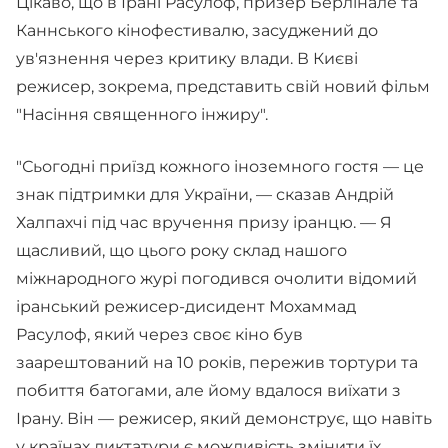
Цікаво, що в Ірані Расулоф, призер Берлінале та
Каннського кінофестивалю, засуджений до
ув'язнення через критику влади. В Києві
режисер, зокрема, представить свій новий фільм
"Насіння священного інжиру".
"Сьогодні приїзд кожного іноземного гостя — це
знак підтримки для України, — сказав Андрій
Халпахчі під час вручення призу іранцю. — Я
щасливий, що цього року склад нашого
міжнародного журі погодився очолити відомий
іранський режисер-дисидент Мохаммад
Расулоф, який через своє кіно був
заарештований на 10 років, пережив тортури та
побиття батогами, але йому вдалося виїхати з
Ірану. Він — режисер, який демонструє, що навіть
у країнах диктатури є можливість змінити їх