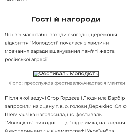
Гості й нагороди
Як і всі масштабні заходи сьогодні, церемонія
відкриття "Молодості" почалася з хвилини
мовчання заради вшанування пам'яті жертв
російської агресії.
Фото: пресслужба фестивалю/Анастасія Мантач
Після якої ведучі Єгор Гордєєв і Людмила Барбір
запросили на сцену т. в. о. голови Держкіно Юлію
Шевчук. Яка наголосила, що фестиваль
"Молодість" сьогодні — це "підтримка, натхнення
й експерименти у кінематографі України" та