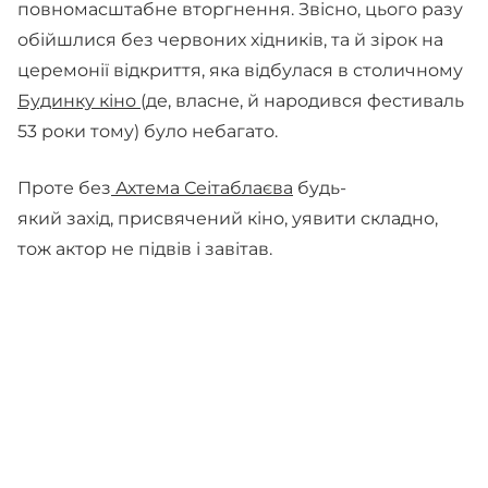
повномасштабне вторгнення. Звісно, цього разу
обійшлися без червоних хідників, та й зірок на
церемонії відкриття, яка відбулася в столичному
Будинку кіно
(де, власне, й народився фестиваль
53 роки тому) було небагато.
Проте без
Ахтема Сеітаблаєва
будь-
який захід, присвячений кіно, уявити складно,
тож актор не підвів і завітав.