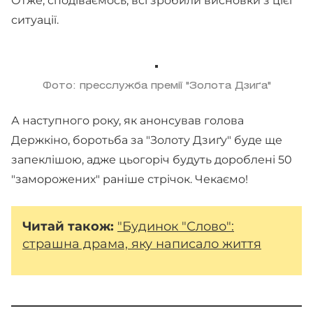
Отже, сподіваємось, всі зробили висновки з цієї
ситуації.
Фото: пресслужба премії "Золота Дзиґа"
А наступного року, як анонсував голова
Держкіно, боротьба за "Золоту Дзиґу" буде ще
запеклішою, адже цьогоріч будуть дороблені 50
"заморожених" раніше стрічок. Чекаємо!
Читай також:
"Будинок "Слово":
страшна драма, яку написало життя