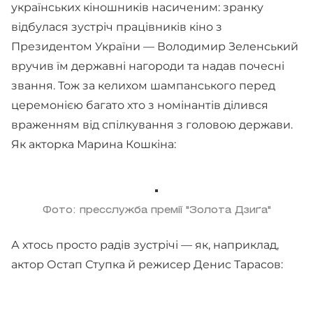
українських кіношників насиченим: зранку
відбулася зустріч працівників кіно з
Президентом України — Володимир Зеленський
вручив їм державні нагороди та надав почесні
звання. Тож за келихом шампанського перед
церемонією багато хто з номінантів ділився
враженням від спілкування з головою держави.
Як акторка Марина Кошкіна:
Фото: пресслужба премії "Золота Дзиґа"
А хтось просто радів зустрічі — як, наприклад,
актор Остап Ступка й режисер Денис Тарасов: