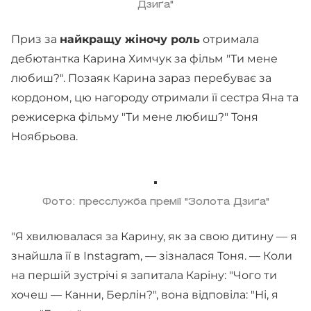
Дзиґа"
Приз за
найкращу жіночу роль
отримала
дебютантка Карина Химчук за фільм "Ти мене
любиш?". Позаяк Карина зараз перебуває за
кордоном, цю нагороду отримали її сестра Яна та
режисерка фільму "Ти мене любиш?" Тоня
Ноябрьова.
Фото: пресслужба премії "Золота Дзиґа"
"Я хвилювалася за Карину, як за свою дитину — я
знайшла її в Instagram, — зізналася Тоня. — Коли
на першій зустрічі я запитала Каріну: "Чого ти
хочеш — Канни, Берлін?", вона відповіла: "Ні, я