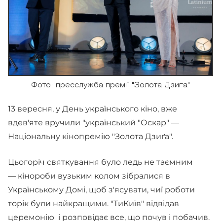
Фото: пресслужба премії "Золота Дзиґа"
13 вересня, у День українського кіно, вже
вдев'яте вручили "український "Оскар" —
Національну кінопремію "Золота Дзиґа".
Цьогоріч святкування було ледь не таємним
— кінороби вузьким колом зібралися в
Українському Домі, щоб з'ясувати, чиї роботи
торік були найкращими. "ТиКиїв" відвідав
церемонію і розповідає все, що почув і побачив.