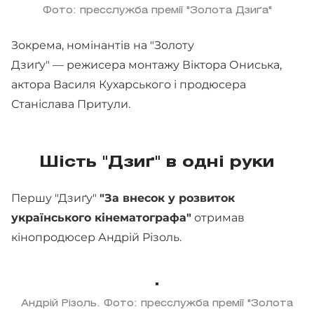
Фото: пресслужба премії "Золота Дзиґа"
Зокрема, номінантів на "Золоту
Дзиґу" — режисера монтажу Віктора Ониська,
актора Василя Кухарського і продюсера
Станіслава Притули.
Шість "Дзиґ" в одні руки
Першу "Дзиґу"
"За внесок у розвиток
українського кінематографа"
отримав
кінопродюсер Андрій Різоль.
Андрій Різоль. Фото: пресслужба премії "Золота