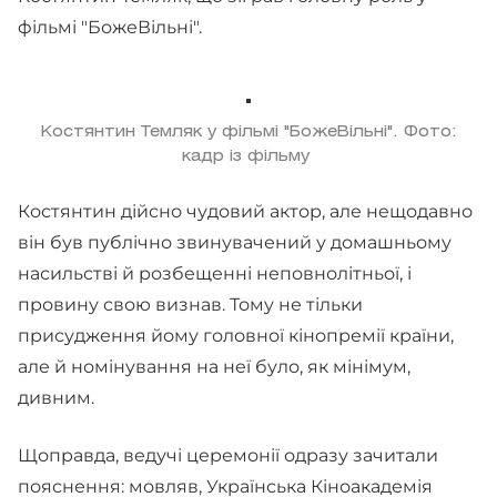
фільмі "БожеВільні".
Костянтин Темляк у фільмі "БожеВільні". Фото:
кадр із фільму
Костянтин дійсно чудовий актор, але нещодавно
він був публічно звинувачений у домашньому
насильстві й розбещенні неповнолітньої, і
провину свою визнав. Тому не тільки
присудження йому головної кінопремії країни,
але й номінування на неї було, як мінімум,
дивним.
Щоправда, ведучі церемонії одразу зачитали
пояснення: мовляв, Українська Кіноакадемія