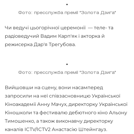
Фото: пресслужба премії "Золота Дзиґа"
Чи ведучі цьогорічної церемонії — теле- та
радіоведучий Вадим Карп'як і акторка й
режисерка Дар'я Трегубова.
Фото: пресслужба премії "Золота Дзиґа"
Вийшовши на сцену, вони насамперед
запросили на неї співзасновницю Української
Кіноакадемії Анну Мачух, директорку Української
Кіношколи та фестивалю дебютного кіно Альону
Тимошенко, а також виконавчу директорку
каналів ICTV/ICTV2 Анастасію Штейнгауз.