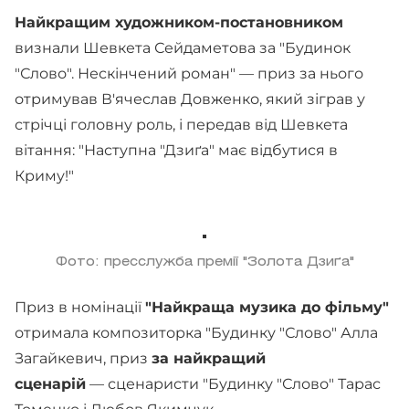
Найкращим художником-постановником
визнали Шевкета Сейдаметова за "Будинок
"Слово". Нескінчений роман" — приз за нього
отримував В'ячеслав Довженко, який зіграв у
стрічці головну роль, і передав від Шевкета
вітання: "Наступна "Дзиґа" має відбутися в
Криму!"
Фото: пресслужба премії "Золота Дзиґа"
Приз в номінації
"Найкраща музика до фільму"
отримала композиторка "Будинку "Слово" Алла
Загайкевич, приз
за найкращий
сценарій
— сценаристи "Будинку "Слово" Тарас