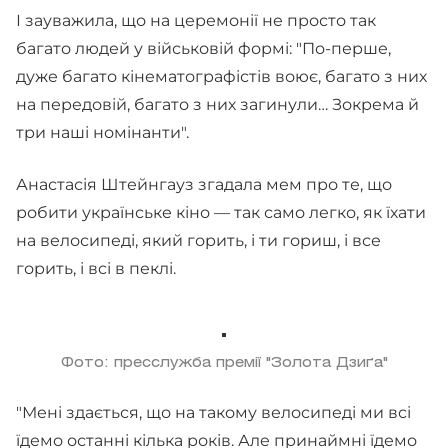
І зауважила, що на церемонії не просто так
багато людей у військовій формі: "По-перше,
дуже багато кінематографістів воює, багато з них
на передовій, багато з них загинули… Зокрема й
три наші номінанти".
Анастасія Штейнгауз згадала мем про те, що
робити українське кіно — так само легко, як їхати
на велосипеді, який горить, і ти гориш, і все
горить, і всі в пеклі.
Фото: пресслужба премії "Золота Дзиґа"
"Мені здається, що на такому велосипеді ми всі
їдемо останні кілька років. Але принаймні їдемо