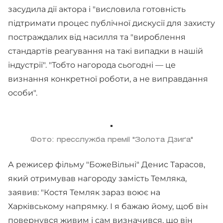
засудила дії актора і "висловила готовність
підтримати процес публічної дискусії для захисту
постраждалих від насилля та "вироблення
стандартів реагування на такі випадки в нашій
індустрії". "Тобто нагорода сьогодні — це
визнання конкретної роботи, а не виправдання
особи".
Фото: пресслужба премії "Золота Дзиґа"
А режисер фільму "БожеВільні" Денис Тарасов,
який отримував нагороду замість Темляка,
заявив: "Костя Темляк зараз воює на
Харківському напрямку. І я бажаю йому, щоб він
повернувся живим і сам визначився, що він