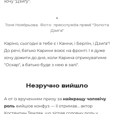
хочу "Дзиґу".
Тоня Ноябрьова. Фото: пресслужба премії "Золота
Дзиґа"
Каріно, сьогодні в тебе є і Канни, і Берлін, і Дзиґа"!
До речі, батько Карини воює на фронті. І я дуже
хочу дожити до дня, коли Карина отримуватиме
"Оскар", а батько буде з нею в залі".
Незручно вийшло
А от із врученням призу за
найкращу чоловічу
роль
вийшов конфуз — її отримав… актор
Костянтин Темляк, що зіграв головну роль у