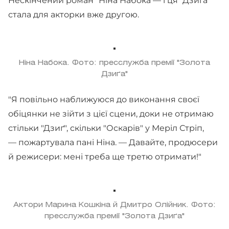
Нескінчений роман" Ніна Набока — і ця "Дзиґа"
стала для акторки вже другою.
Ніна Набока. Фото: пресслужба премії "Золота
Дзиґа"
"Я повільно наближуюся до виконання своєї
обіцянки не зійти з цієї сцени, доки не отримаю
стільки "Дзиґ", скільки "Оскарів" у Меріл Стріп,
— пожартувала пані Ніна. — Давайте, продюсери
й режисери: мені треба ще третю отримати!"
Актори Марина Кошкіна й Дмитро Олійник. Фото:
пресслужба премії "Золота Дзиґа"