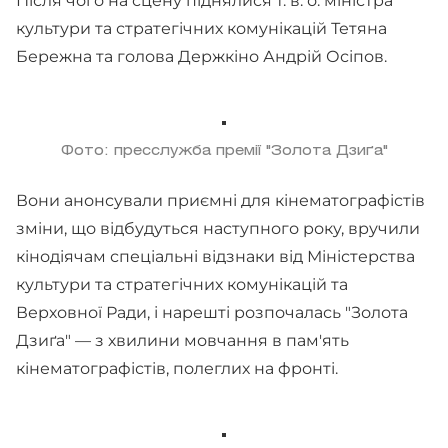
Після чого на сцену піднялися т. в. о. міністра
культури та стратегічних комунікацій Тетяна
Бережна та голова Держкіно Андрій Осіпов.
Фото: пресслужба премії "Золота Дзиґа"
Вони анонсували приємні для кінематографістів
зміни, що відбудуться наступного року, вручили
кінодіячам спеціальні відзнаки від Міністерства
культури та стратегічних комунікацій та
Верховної Ради, і нарешті розпочалась "Золота
Дзиґа" — з хвилини мовчання в пам'ять
кінематографістів, полеглих на фронті.