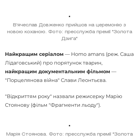
В'ячеслав Довженко прийшов на церемонію з
новою коханою. Фото: пресслужба премії "Золота
Дзиґа"
Найкращим серіалом
— Homo amans (реж. Саша
Лідаговський) про порятунок тварин,
найкращим документальним фільмом
—
"Порцелянова війна" Слави Леонтьєва.
"Відкриттям року" назвали режисерку Марію
Стоянову (фільм "Фрагменти льоду").
Марія Стоянова. Фото: пресслужба премії "Золота