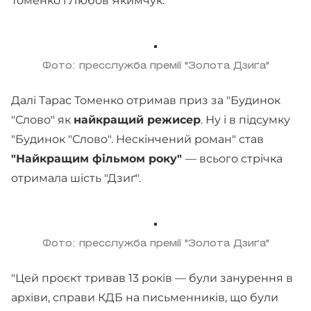
Томенко і Любов Якимчук.
Фото: пресслужба премії "Золота Дзиґа"
Далі Тарас Томенко отримав приз за "Будинок
"Слово" як
найкращий режисер
. Ну і в підсумку
"Будинок "Слово". Нескінчений роман" став
"Найкращим фільмом року"
— всього стрічка
отримала шість "Дзиґ".
Фото: пресслужба премії "Золота Дзиґа"
"Цей проєкт тривав 13 років — були занурення в
архіви, справи КДБ на письменників, що були