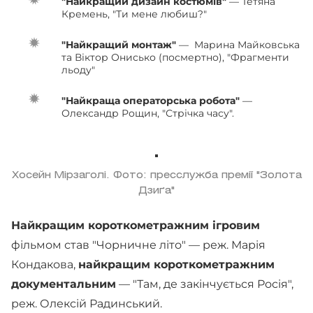
"Найкращий дизайн костюмів"
— Тетяна
Кремень, "Ти мене любиш?"
"Найкращий монтаж"
— Марина Майковська
та Віктор Онисько (посмертно), "Фрагменти
льоду"
"Найкраща операторська робота"
—
Олександр Рощин, "Стрічка часу".
Хосейн Мірзаголі. Фото: пресслужба премії "Золота
Дзиґа"
Найкращим короткометражним ігровим
фільмом став "Чорничне літо" — реж. Марія
Кондакова,
найкращим короткометражним
документальним
— "Там, де закінчується Росія",
реж. Олексій Радинський.