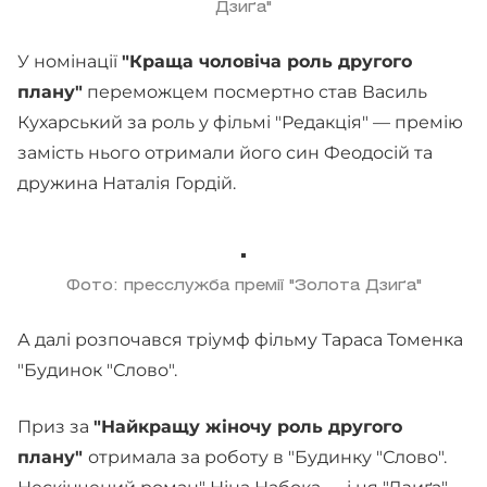
Дзиґа"
У номінації
"Краща чоловіча роль другого
плану"
переможцем посмертно став Василь
Кухарський за роль у фільмі "Редакція" — премію
замість нього отримали його син Феодосій та
дружина Наталія Гордій.
Фото: пресслужба премії "Золота Дзиґа"
А далі розпочався тріумф фільму Тараса Томенка
"Будинок "Слово".
Приз за
"Найкращу жіночу роль другого
плану"
отримала за роботу в "Будинку "Слово".