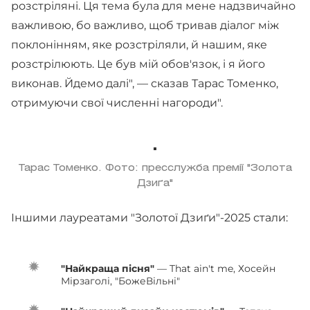
розстріляні. Ця тема була для мене надзвичайно
важливою, бо важливо, щоб тривав діалог між
поклонінням, яке розстріляли, й нашим, яке
розстрілюють. Це був мій обов'язок, і я його
виконав. Йдемо далі", — сказав Тарас Томенко,
отримуючи свої численні нагороди".
Тарас Томенко. Фото: пресслужба премії "Золота
Дзиґа"
Іншими лауреатами "Золотої Дзиґи"-2025 стали:
"Найкраща пісня"
— That ain't me, Хосейн
Мірзаголі, "БожеВільні"