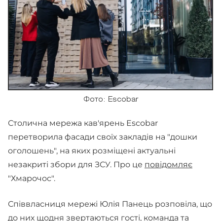
Фото: Escobar
Столична мережа кав'ярень Escobar
перетворила фасади своїх закладів на "дошки
оголошень", на яких розміщені актуальні
незакриті збори для ЗСУ. Про це
повідомляє
"Хмарочос".
Співвласниця мережі Юлія Панець розповіла, що
до них щодня звертаються гості, команда та