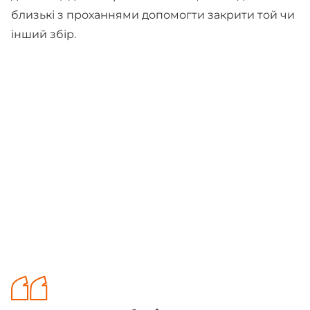
близькі з проханнями допомогти закрити той чи
інший збір.