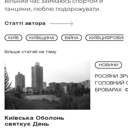
вільний час займаюсь спортом й
танцями, люблю подорожувати.
Статті автора
КИЇВ
КИЇВЩИНА
ВІЙНА
КИЇВЦИФРОВИЙ
Більше статей на тему
НОВИНИ
РОСІЯНИ З
ГОЛОВНИЙ 
БРОВАРАХ: 
Київська Оболонь
святкує День