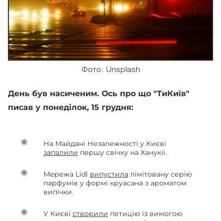
Фото: Unsplash
День був насиченим. Ось про що "ТиКиїв"
писав у понеділок, 15 грудня:
На Майдані Незалежності у Києві
запалили
першу свічку на Ханукії.
Мережа Lidl
випустила
лімітовану серію
парфумів у формі круасана з ароматом
випічки.
У Києві
створили
петицію із вимогою