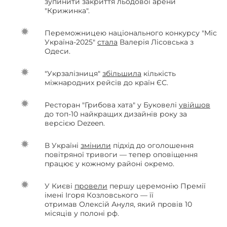
зупинити закриття льодової арени
"Крижинка".
Переможницею національного конкурсу "Міс
Україна-2025"
стала
Валерія Лісовська з
Одеси.
"Укрзалізниця"
збільшила
кількість
міжнародних рейсів до країн ЄС.
Ресторан "Грибова хата" у Буковелі
увійшов
до топ-10 найкращих дизайнів року за
версією Dezeen.
В Україні
змінили
підхід до оголошення
повітряної тривоги — тепер оповіщення
працює у кожному районі окремо.
У Києві
провели
першу церемонію Премії
імені Ігоря Козловського — її
отримав Олексій Ануля, який провів 10
місяців у полоні рф.