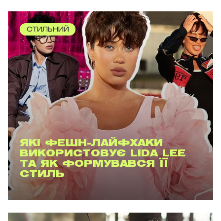
СТИЛЬНИЙ
ЯКІ ФЕШН-ЛАЙФХАКИ
ВИКОРИСТОВУЄ LIDA LEE
ТА ЯК ФОРМУВАВСЯ ЇЇ
СТИЛЬ