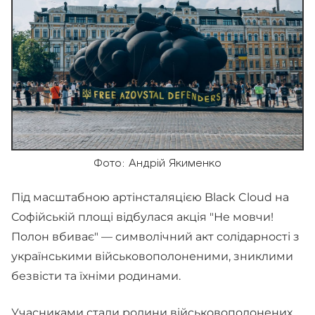
Фото: Андрій Якименко
Під масштабною артінсталяцією Black Cloud на
Софійській площі відбулася акція "Не мовчи!
Полон вбиває" — символічний акт солідарності з
українськими військовополоненими, зниклими
безвісти та їхніми родинами.
Учасниками стали родини військовополонених,