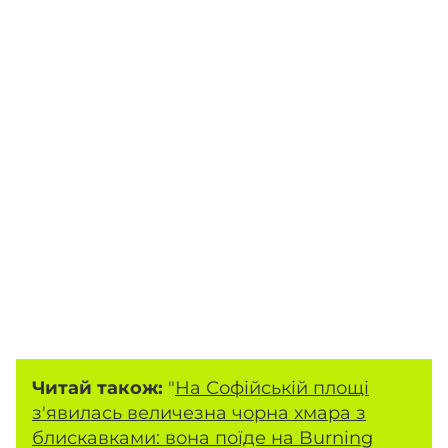
Читай також:
"
На Софійській площі
з'явилась величезна чорна хмара з
блискавками: вона поїде на Burning