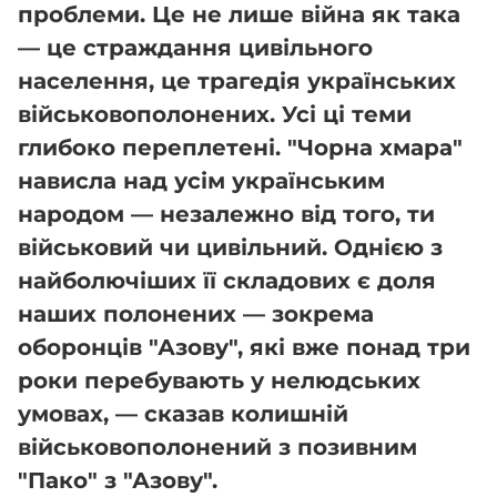
проблеми. Це не лише війна як така
— це страждання цивільного
населення, це трагедія українських
військовополонених. Усі ці теми
глибоко переплетені. "Чорна хмара"
нависла над усім українським
народом — незалежно від того, ти
військовий чи цивільний. Однією з
найболючіших її складових є доля
наших полонених — зокрема
оборонців "Азову", які вже понад три
роки перебувають у нелюдських
умовах, — сказав колишній
військовополонений з позивним
"Пако" з "Азову".