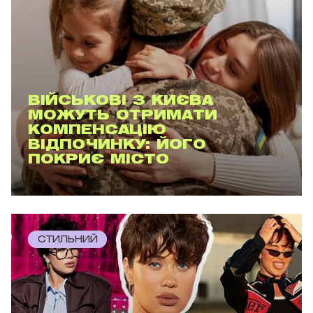
ВІЙСЬКОВІ З КИЄВА
МОЖУТЬ ОТРИМАТИ
КОМПЕНСАЦІЮ
ВІДПОЧИНКУ: ЙОГО
ПОКРИЄ МІСТО
СТИЛЬНИЙ