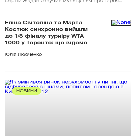
Сергій Жадан озвучив мультфільм про Героя
України Олексія Меся. Фото: Мінкульт
Еліна Світоліна та Марта
Костюк синхронно вийшли
до 1/8 фіналу турніру WTA
1000 у Торонто: що відомо
Юлія Любченко
НОВИНИ