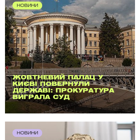
НОВИНИ
ЖОВТНЕВИЙ ПАЛАЦ У
КИЄВІ ПОВЕРНУЛИ
ДЕРЖАВІ: ПРОКУРАТУРА
ВИГРАЛА СУД
НОВИНИ