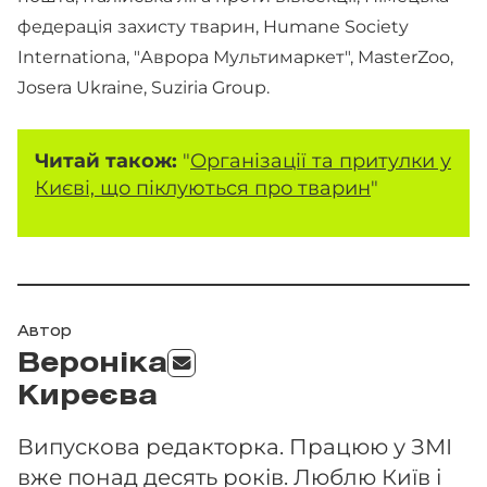
федерація захисту тварин, Humane Society
Internationa, "Аврора Мультимаркет", MasterZoo,
Josera Ukraine, Suziria Group.
Читай також:
"
Організації та притулки у
Києві, що піклуються про тварин
"
Автор
Вероніка
Киреєва
Випускова редакторка. Працюю у ЗМІ
вже понад десять років. Люблю Київ і