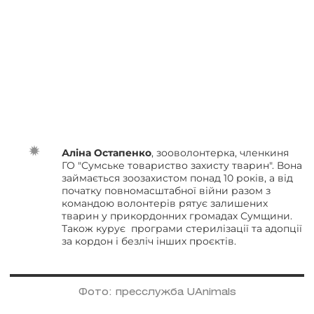
Аліна Остапенко
, зооволонтерка, членкиня
ГО "Сумське товариство захисту тварин". Вона
займається зоозахистом понад 10 років, а від
початку повномасштабної війни разом з
командою волонтерів рятує залишених
тварин у прикордонних громадах Сумщини.
Також курує програми стерилізації та адопції
за кордон і безліч інших проєктів.
Фото: пресслужба UAnimals