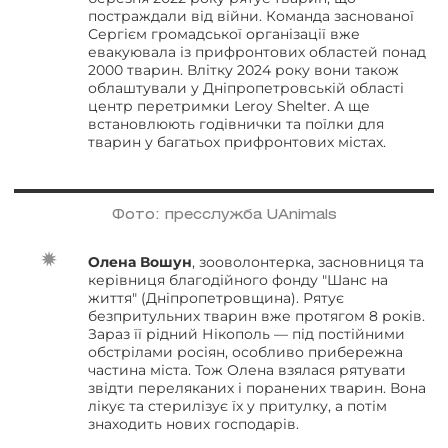
постраждали від війни. Команда заснованої
Сергієм громадської організації вже
евакуювала із прифронтових областей понад
2000 тварин. Влітку 2024 року вони також
облаштували у Дніпропетровській області
центр перетримки Leroy Shelter. А ще
встановлюють годівнички та поїлки для
тварин у багатьох прифронтових містах.
Фото: пресслужба UAnimals
Олена Вошун
, зооволонтерка, засновниця та
керівниця благодійного фонду "Шанс на
життя" (Дніпропетровщина). Рятує
безпритульних тварин вже протягом 8 років.
Зараз її рідний Нікополь — під постійними
обстрілами росіян, особливо прибережна
частина міста. Тож Олена взялася рятувати
звідти переляканих і поранених тварин. Вона
лікує та стерилізує їх у притулку, а потім
знаходить нових господарів.