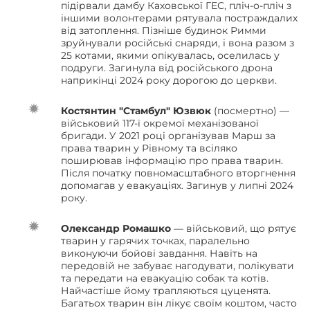
підірвали дамбу Каховської ГЕС, пліч-о-пліч з
іншими волонтерами рятувала постраждалих
від затоплення. Пізніше будинок Римми
зруйнували російські снаряди, і вона разом з
25 котами, якими опікувалась, оселилась у
подруги. Загинула від російського дрона
наприкінці 2024 року дорогою до церкви.
Костянтин "Стамбул" Юзвюк
(посмертно) —
військовий 117-ї окремої механізованої
бригади. У 2021 році організував Марш за
права тварин у Рівному та всіляко
поширював інформацію про права тварин.
Після початку повномасштабного вторгнення
допомагав у евакуаціях. Загинув у липні 2024
року.
Олександр Ромашко
— військовий, що рятує
тварин у гарячих точках, паралельно
виконуючи бойові завдання. Навіть на
передовій не забуває нагодувати, полікувати
та передати на евакуацію собак та котів.
Найчастіше йому трапляються цуценята.
Багатьох тварин він лікує своїм коштом, часто