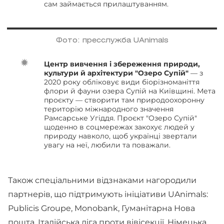
сам займається прилаштуванням.
Фото: пресслужба UAnimals
Центр вивчення і збереження природи,
культури й архітектури "Озеро Супій"
— з
2020 року обліковує види біорізноманіття
флори й фауни озера Супій на Київщині. Мета
проєкту — створити там природоохоронну
територію міжнародного значення
Рамсарське Угіддя. Проєкт "Озеро Супій"
щоденно в соцмережах закохує людей у
природу навколо, щоб українці звертали
увагу на неї, любили та поважали.
Також спеціальними відзнаками нагородили
партнерів, що підтримують ініціативи UAnimals:
Publicis Groupe, Monobank, Гуманітарна Нова
пошта, Італійська ліга проти вівісекції, Німецька