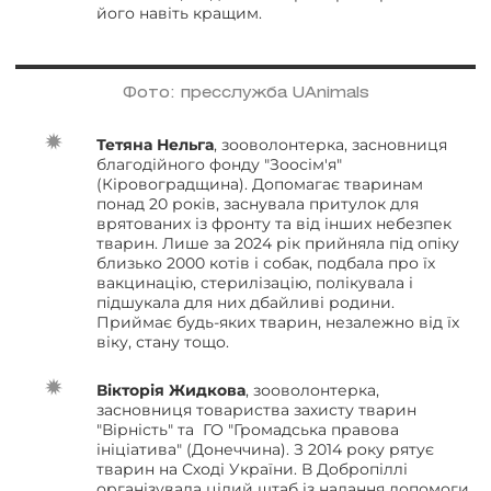
його навіть кращим.
Фото: пресслужба UAnimals
Тетяна Нельга
, зооволонтерка, засновниця
благодійного фонду "Зоосім'я"
(Кіровоградщина). Допомагає тваринам
понад 20 років, заснувала притулок для
врятованих із фронту та від інших небезпек
тварин. Лише за 2024 рік прийняла під опіку
близько 2000 котів і собак, подбала про їх
вакцинацію, стерилізацію, полікувала і
підшукала для них дбайливі родини.
Приймає будь-яких тварин, незалежно від їх
віку, стану тощо.
Вікторія Жидкова
, зооволонтерка,
засновниця товариства захисту тварин
"Вірність" та ГО "Громадська правова
ініціатива" (Донеччина). З 2014 року рятує
тварин на Сході України. В Добропіллі
організувала цілий штаб із надання допомоги