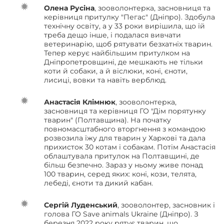
Олена Русіна
, зооволонтерка, засновниця та
керівниця притулку "Пегас" (Дніпро). Здобула
технічну освіту, а у 33 роки вирішила, що їй
треба дещо інше, і подалася вивчати
ветеринарію, щоб рятувати безхатніх тварин.
Тепер керує найбільшим притулком на
Дніпропетровщині, де мешкають не тільки
коти й собаки, а й віслюки, коні, єноти,
лисиці, вовки та навіть верблюд.
Анастасія Клімнюк
, зооволонтерка,
засновниця та керівниця ГО "Дім порятунку
тварин" (Полтавщина). На початку
повномасштабного вторгнення з командою
розвозила їжу для тварин у Харкові та дала
прихисток 30 котам і собакам. Потім Анастасія
облаштувала притулок на Полтавщині, де
більш безпечно. Зараз у ньому живе понад
100 тварин, серед яких: коні, кози, телята,
лебеді, єноти та дикий кабан.
Сергій Луденський
, зооволонтер, засновник і
голова ГО Save animals Ukraine (Дніпро). З
березня 2022 року рятує тварин, що