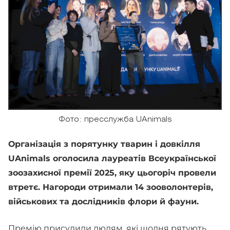
Фото: пресслужба UAnimals
Організація з порятунку тварин і довкілля
UAnimals оголосила лауреатів Всеукраїнської
зоозахисної премії 2025, яку цьогоріч провели
втретє. Нагороди отримали 14 зооволонтерів,
військових та дослідників флори й фауни.
Премію присудили людям, які щодня рятують