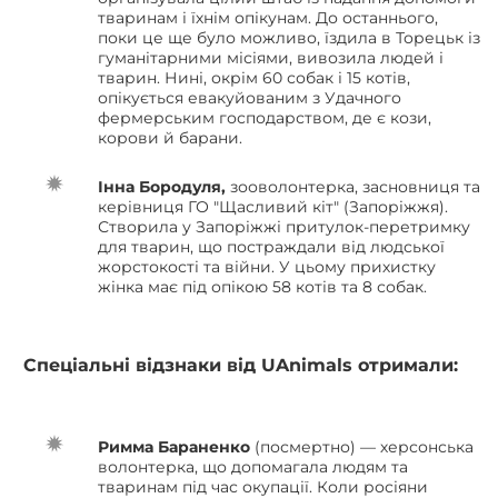
тваринам і їхнім опікунам. До останнього,
поки це ще було можливо, їздила в Торецьк із
гуманітарними місіями, вивозила людей і
тварин. Нині, окрім 60 собак і 15 котів,
опікується евакуйованим з Удачного
фермерським господарством, де є кози,
корови й барани.
Інна Бородуля,
зооволонтерка, засновниця та
керівниця ГО "Щасливий кіт" (Запоріжжя).
Створила у Запоріжжі притулок-перетримку
для тварин, що постраждали від людської
жорстокості та війни. У цьому прихистку
жінка має під опікою 58 котів та 8 собак.
Спеціальні відзнаки від UAnimals отримали:
Римма Бараненко
(посмертно) — херсонська
волонтерка, що допомагала людям та
тваринам під час окупації. Коли росіяни