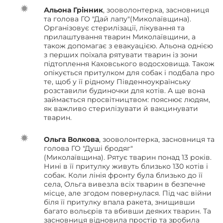
Альона Грінник
, зооволонтерка, засновниця
та голова ГО "Дай лапу"(Миколаївщина).
Організовує стерилізації, лікування та
прилаштування тварин Миколаївщини, а
також допомагає з евакуацією. Альона однією
з перших поїхала рятувати тварин із зони
підтоплення Каховського водосховища. Також
опікується притулком для собак і подбала про
те, щоб у її рідному Південноукраїнську
розставили будиночки для котів. А ще вона
займається просвітництвом: пояснює людям,
як важливо стерилізувати й вакцинувати
тварин.
Ольга Волкова
, зооволонтерка, засновниця та
голова ГО "Душі бродяг"
(Миколаївщина). Рятує тварин понад 13 років.
Нині в її притулку живуть близько 130 котів і
собак. Коли лінія фронту була близько до її
села, Ольга вивезла всіх тварин в безпечне
місце, але згодом повернулася. Під час війни
біля її притулку впала ракета, знищивши
багато вольєрів та вбивши деяких тварин. Та
засновниця відновила простір та зробила