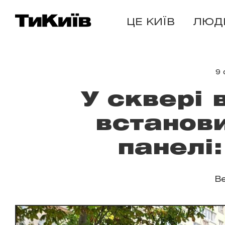
ЦЕ КИЇВ
ЛЮД
9 
У сквері 
встанови
панелі
В