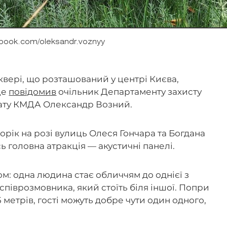
book.com/oleksandr.voznyy
квері, що розташований у центрі Києва,
це
повідомив
очільник Департаменту захисту
імату КМДА Олександр Возний.
рік на розі вулиць Олеся Гончара та Богдана
ь головна атракція — акустичні панелі.
: одна людина стає обличчям до однієї з
співрозмовника, який стоїть біля іншої. Попри
 метрів, гості можуть добре чути один одного,