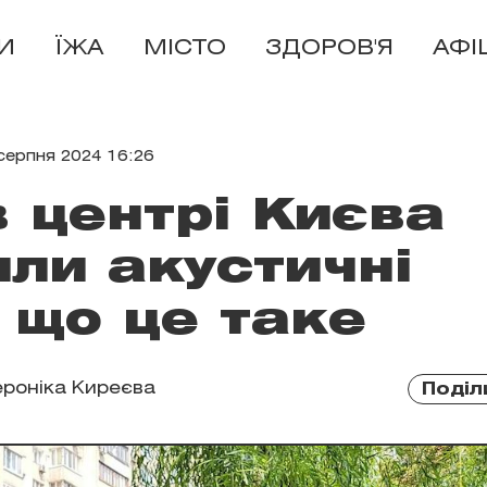
И
ЇЖА
МІСТО
ЗДОРОВ'Я
АФІ
серпня 2024 16:26
в центрі Києва
ли акустичні
: що це таке
ероніка Киреєва
Поділ