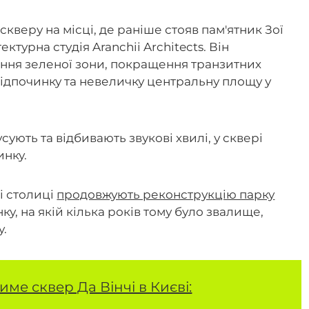
кверу на місці, де раніше стояв пам'ятник Зої
турна студія Aranchii Architects. Він
ня зеленої зони, покращення транзитних
відпочинку та невеличку центральну площу у
сують та відбивають звукові хвилі, у сквері
инку.
і столиці
продовжують реконструкцію парку
у, на якій кілька років тому було звалище,
у.
име сквер Да Вінчі в Києві: