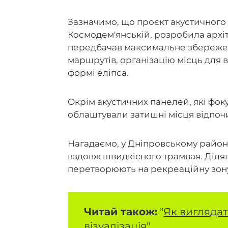
Зазначимо, що проєкт акустичного с
Космодем'янській, розробила архітек
передбачав максимальне збережен
маршрутів, організацію місць для 
формі еліпса.
Окрім акустичних панелей, які фоку
облаштували затишні місця відпоч
Нагадаємо, у Дніпровському район
вздовж швидкісного трамвая. Ділянк
перетворюють на рекреаційну зон
Читай також:
"
Як виглядат
візуалізація
"