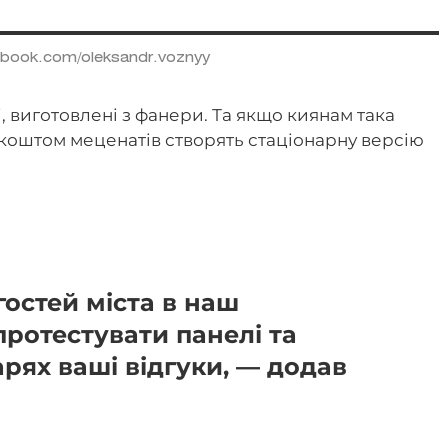
book.com/oleksandr.voznyy
, виготовлені з фанери. Та якщо киянам така
 коштом меценатів створять стаціонарну версію
остей міста в наш
протестувати панелі та
рях ваші відгуки, — додав