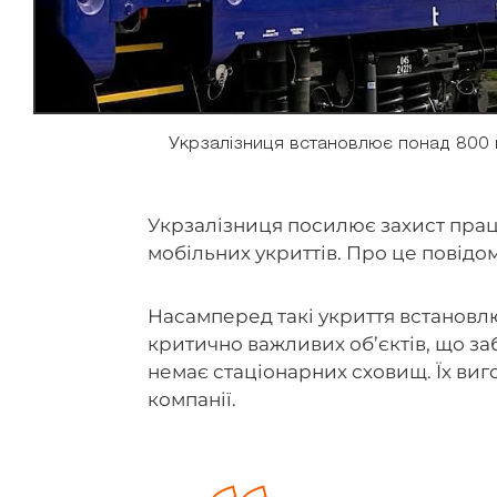
Укрзалізниця встановлює понад 800 мо
Укрзалізниця посилює захист праці
мобільних укриттів. Про це повід
Насамперед такі укриття встановл
критично важливих об’єктів, що заб
немає стаціонарних сховищ. Їх ви
компанії.