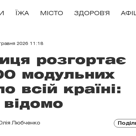
И
ЇЖА
МІСТО
ЗДОРОВ'Я
АФІ
травня 2026 11:18
иця розгортає
00 модульних
по всій країні:
 відомо
Юлія Любченко
Поділ