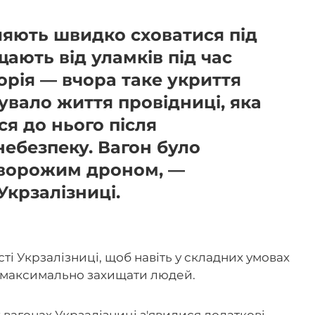
ляють швидко сховатися під
щають від уламків під час
теорія — вчора таке укриття
увало життя провідниці, яка
я до нього після
ебезпеку. Вагон було
 ворожим дроном, —
крзалізниці.
сті Укрзалізниці, щоб навіть у складних умовах
і максимально захищати людей.