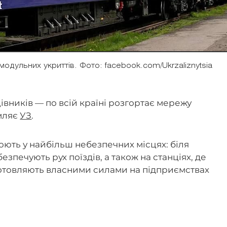
дульних укриттів. Фото: facebook.com/Ukrzaliznytsia
вників — по всій країні розгортає мережу
омляє
УЗ
.
юють у найбільш небезпечних місцях: біля
езпечують рух поїздів, а також на станціях, де
готовляють власними силами на підприємствах