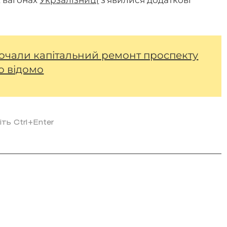
х вагонах
Укрзалізниці
з'явилися додаткові
почали капітальний ремонт проспекту
о відомо
іть Ctrl+Enter