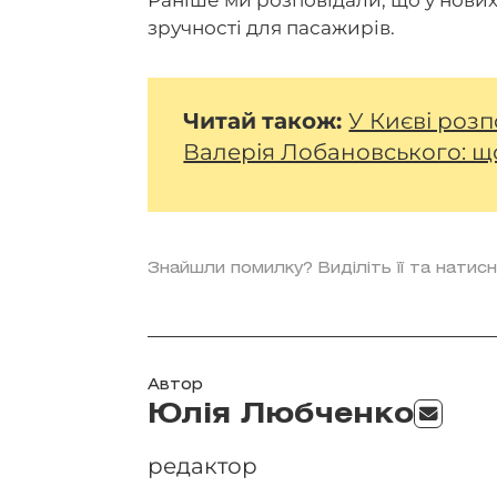
Раніше ми розповідали, що у нови
зручності для пасажирів.
Читай
також:
У Києві роз
Валерія Лобановського: щ
Знайшли помилку? Виділіть її та натисн
Автор
Юлія Любченко
редактор