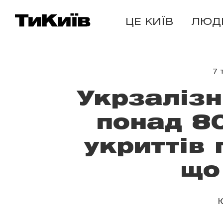
ЦЕ КИЇВ
ЛЮД
7 
Укрзалізн
понад 8
укриттів 
що