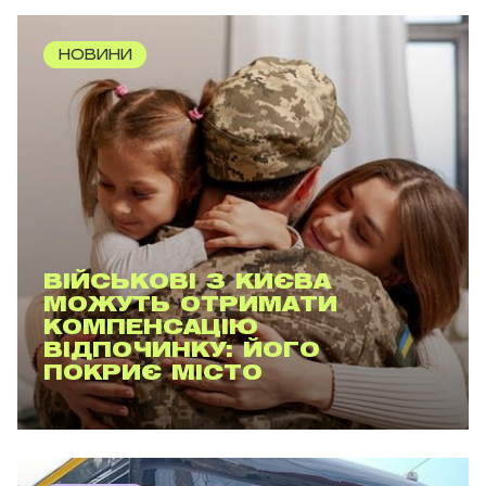
НОВИНИ
ВІЙСЬКОВІ З КИЄВА
МОЖУТЬ ОТРИМАТИ
КОМПЕНСАЦІЮ
ВІДПОЧИНКУ: ЙОГО
ПОКРИЄ МІСТО