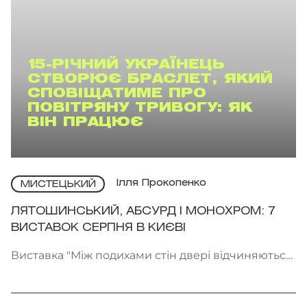
15-РІЧНИЙ УКРАЇНЕЦЬ
СТВОРЮЄ БРАСЛЕТ, ЯКИЙ
СПОВІЩАТИМЕ ПРО
ПОВІТРЯНУ ТРИВОГУ: ЯК
ВІН ПРАЦЮЄ
Ілля Прокопенко
МИСТЕЦЬКИЙ
ЛЯТОШИНСЬКИЙ, АБСУРД І МОНОХРОМ: 7
ВИСТАВОК СЕРПНЯ В КИЄВІ
Виставка "Між подихами стін двері відчиняються
всередину" проходить у галереї Voloshyn Gallery.
Фото: voloshyngallery.art