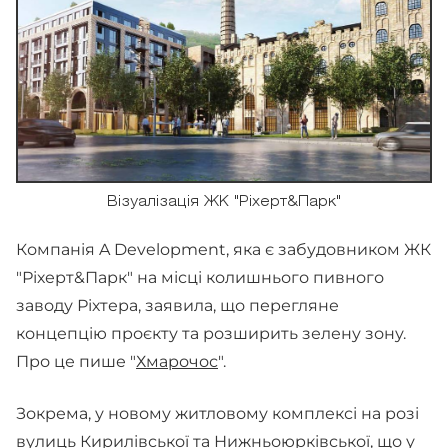
Візуалізація ЖК "Ріхерт&Парк"
Компанія A Development, яка є забудовником ЖК
"Ріхерт&Парк" на місці колишнього пивного
заводу Ріхтера, заявила, що перегляне
концепцію проєкту та розширить зелену зону.
Про це пише "
Хмарочос
".
Зокрема, у новому житловому комплексі на розі
вулиць Кирилівської та Нижньоюрківської, що у