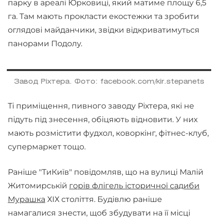
парку в ареалі Юрковиці, який матиме площу 6,5
га. Там мають прокласти екостежки та зробити
оглядові майданчики, звідки відкриватимуться
панорами Подолу.
Завод Ріхтера. Фото: facebook.com/kir.stepanets
Ті приміщення, пивного заводу Ріхтера, які не
підуть під знесення, обіцяють відновити. У них
мають розмістити фудхол, коворкінг, фітнес-клуб,
супермаркет тощо.
Раніше "ТиКиїв" повідомляв, що на вулиці Малій
Житомирській
горів флігель історичної садиби
Мурашка
ХІХ століття. Будівлю раніше
намагалися знести, щоб збудувати на її місці