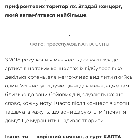
прифронтових територіях. Згадай концерт,
який запам'ятався найбільше.
Фото: пресслужба KARTA SVITU
З 2018 року, коли я мав честь долучитися до
артистів на таких концертах, їх відбулося вже
декілька сотень, але неможливо виділити якийсь
один. Усі виступи дуже цінні для мене, адже там,
близько до зони бойових дій, слухають кожне
слово, кожну ноту. І часто після концертів хлопці
та дівчата кажуть, що вони дарують їм "почуття
дому". Це мурашить і надихає творити.
Іване, ти — корінний киянин, а гурт KARTA