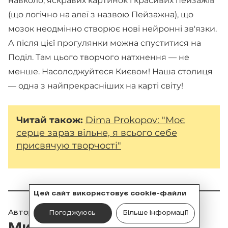
навколо, яскравих картинок і красивих пейзажів
(що логічно на алеї з назвою Пейзажна), що
мозок неодмінно створює нові нейронні зв'язки.
А після цієї прогулянки можна спуститися на
Поділ. Там цього творчого натхнення — не
менше. Насолоджуйтеся Києвом! Наша столиця
— одна з найпрекрасніших на карті світу!
Читай також:
Dima Prokopov: "Моє
серце зараз вільне, я всього себе
присвячую творчості"
Цей сайт використовує cookie-файли
Автор
Погоджуюсь
Більше інформації