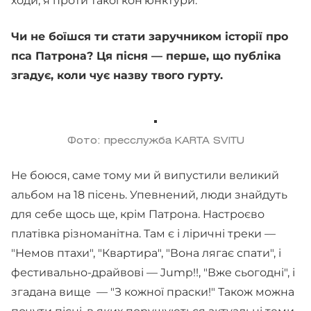
ходи, я проти такої кон'юнктури.
Чи не боїшся ти стати заручником історії про
пса Патрона? Ця пісня — перше, що публіка
згадує, коли чує назву твого гурту.
Фото: пресслужба KARTA SVITU
Не боюся, саме тому ми й випустили великий
альбом на 18 пісень. Упевнений, люди знайдуть
для себе щось ще, крім Патрона. Настроєво
платівка різноманітна. Там є і ліричні треки —
"Немов птахи", "Квартира", "Вона лягає спати", і
фестивально-драйвові — Jump!!, "Вже сьогодні", і
згадана вище — "З кожної праски!" Також можна