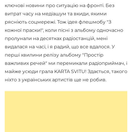
ключові новини про ситуацію на фронті. Без
витрат часу на медіашум та вкиди, якими
рясніють соцмережі. Тож ідея флешмобу "З
кожної праски!", коли пісні з альбому одночасно
пролунали на десятках радіостанцій, мені
видалася на часі, і я радий, що все вдалося. У
перші хвилини релізу альбому "Простір
важливих речей" ми перемикали радіоприймач, і
майже усюди грала KARTA SVITU! Здається, такого
ніхто з українських артистів ще не робив.