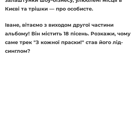
залаштунки шоу-бізнесу, улюблені місця в
Києві та трішки — про особисте.
Іване, вітаємо з виходом другої частини
альбому! Він містить 18 пісень. Розкажи, чому
саме трек "З кожної праски!" став його лід-
синглом?