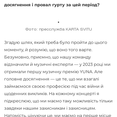
досягнення і провал гурту за цей період?
Фото: пресслужба KARTA SVITU
Згадую шлях, який треба було пройти до цього
моменту, й розумію, що воно того варте.
Безумовно, приємно, що нашу команду
відзначили й музичні експерти — у 2023 році ми
отримали першу музичну премію YUNA. Але
головне досягнення — це те, що ми взагалі
займаємося своєю професією під час війни й
щоденних викликів. На кожному концерті я
підкреслюю, що ми маємо таку можливість тільки
завдяки нашим захисникам і захисницям.
Натомість, цінуючи це, ми маємо на перше місце