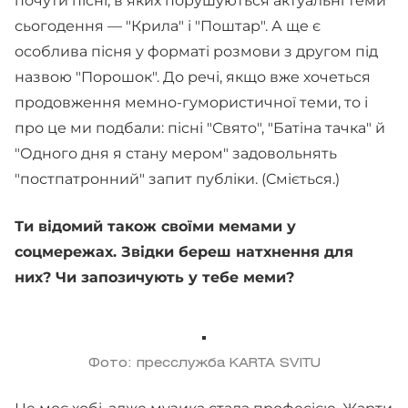
почути пісні, в яких порушуються актуальні теми
сьогодення — "Крила" і "Поштар". А ще є
особлива пісня у форматі розмови з другом під
назвою "Порошок". До речі, якщо вже хочеться
продовження мемно-гумористичної теми, то і
про це ми подбали: пісні "Свято", "Батіна тачка" й
"Одного дня я стану мером" задовольнять
"постпатронний" запит публіки. (Сміється.)
Ти відомий також своїми мемами у
соцмережах. Звідки береш натхнення для
них? Чи запозичують у тебе меми?
Фото: пресслужба KARTA SVITU