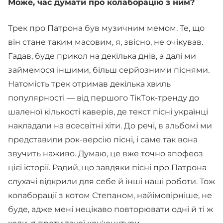
Може, час думати про колаборацію з ним?
Трек про Патрона був музичним мемом. Те, що
він стане таким масовим, я, звісно, не очікував.
Гадав, буде прикол на декілька днів, а далі ми
займемося іншими, більш серйозними піснями.
Натомість трек отримав декілька хвиль
популярності — від першого TікTок-тренду до
шаленої кількості каверів, де текст пісні українці
накладали на всесвітні хіти. До речі, в альбомі ми
представили рок-версію пісні, і саме так вона
звучить наживо. Думаю, це вже точно апофеоз
цієї історії. Радий, що завдяки пісні про Патрона
слухачі відкрили для себе й інші наші роботи. Тож
колаборації з котом Степаном, найімовірніше, не
буде, адже мені нецікаво повторювати одні й ті ж