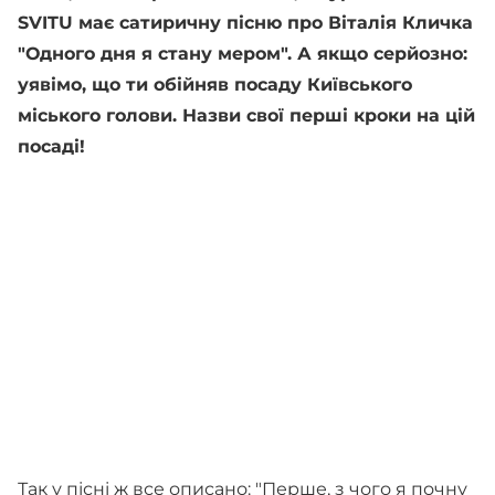
SVITU має сатиричну пісню про Віталія Кличка
"Одного дня я стану мером". А якщо серйозно:
уявімо, що ти обійняв посаду Київського
міського голови. Назви свої перші кроки на цій
посаді!
Так у пісні ж все описано: "Перше, з чого я почну