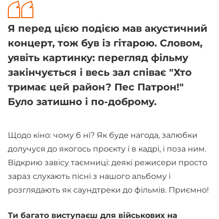
Я перед цією подією мав акустичний
концерт, тож був із гітарою. Словом,
уявіть картинку: перегляд фільму
закінчується і весь зал співає "Хто
тримає цей район? Пес Патрон!"
Було затишно і по-доброму.
Щодо кіно: чому б ні? Як буде нагода, залюбки
долучуся до якогось проєкту і в кадрі, і поза ним.
Відкрию завісу таємниці: деякі режисери просто
зараз слухають пісні з нашого альбому і
розглядають як саундтреки до фільмів. Приємно!
Ти багато виступаєш для військових на