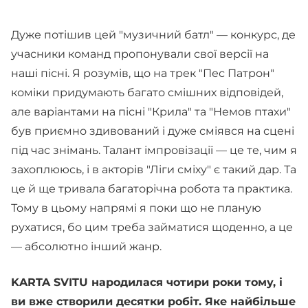
Дуже потішив цей "музичний батл" — конкурс, де
учасники команд пропонували свої версії на
наші пісні. Я розумів, що на трек "Пес Патрон"
коміки придумають багато смішних відповідей,
але варіантами на пісні "Крила" та "Немов птахи"
був приємно здивований і дуже сміявся на сцені
під час знімань. Талант імпровізації — це те, чим я
захоплююсь, і в акторів "Ліги сміху" є такий дар. Та
це й ще тривала багаторічна робота та практика.
Тому в цьому напрямі я поки що не планую
рухатися, бо цим треба займатися щоденно, а це
— абсолютно інший жанр.
KARTA SVITU народилася чотири роки тому, і
ви вже створили десятки робіт. Яке найбільше