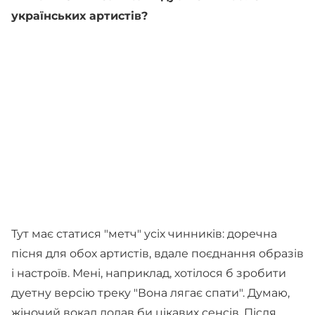
українських артистів?
Тут має статися "метч" усіх чинників: доречна
пісня для обох артистів, вдале поєднання образів
і настроїв. Мені, наприклад, хотілося б зробити
дуетну версію треку "Вона лягає спати". Думаю,
жіночий вокал додав би цікавих сенсів. Після