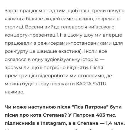
Зараз працюємо над тим, щоб наші треки почуло
якомога більше людей саме наживо, зокрема в
столиці. Восени вийде телеверсія київського
концерту-презентації. На цьому шоу ми вперше
працювали з режисерами-постановниками (для
рок-гурту це швидше екзотика), і коли все
склалося в одну аудіовізуальну історію —
зрозуміли, що її потрібно відзняти. Після
прем'єри цієї відеороботи ми оголосимо, де
можна буде знову послухати KARTA SVITU
наживо.
Чи може наступною після "Пса Патрона" бути
пісня про кота Степана? У Патрона 403 тис.
підписників в Instagram, а в Степана — 1,4 млн.