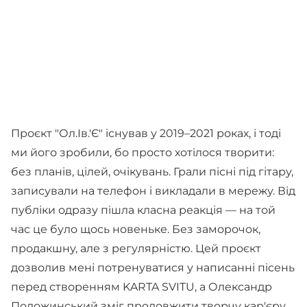
Проєкт "Ол.Ів.'Є" існував у 2019–2021 роках, і тоді
ми його зробили, бо просто хотілося творити:
без планів, цілей, очікувань. Грали пісні під гітару,
записували на телефон і викладали в мережу. Від
публіки одразу пішла класна реакція — на той
час це було щось новеньке. Без заморочок,
продакшну, але з регулярністю. Цей проєкт
дозволив мені потренуватися у написанні пісень
перед створенням KARTA SVITU, а Олександр
Положинський зміг продовжити творчу кар'єру