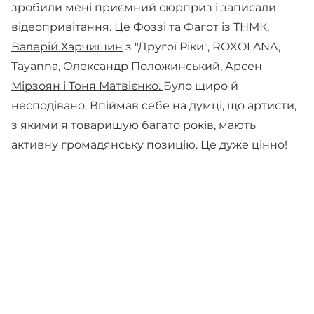
зробили мені приємний сюрприз і записали
відеопривітання. Це Фоззі та Фагот із ТНМК,
Валерій Харчишин
з "Другої Ріки", ROXOLANA,
Tayanna, Олександр Положинський,
Арсен
Мірзоян і Тоня Матвієнко.
Було щиро й
несподівано. Впіймав себе на думці, що артисти,
з якими я товаришую багато років, мають
активну громадянську позицію. Це дуже цінно!