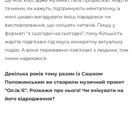
Це моє хобі, адже музика стала професією. Жарти
та меми, як кажуть, підтримують менталочку, а
мені цікаво вигадувати якісь парадокси чи
висловлювання, що смішать читачів. Пишу у
форматі "з сьогодні на сьогодні", тому більшість
жартів підв'язані під якусь конкретну актуальну
подію. А вони переважно пов'язані з людьми, тож
ними надихаюся.
Декілька років тому разом із Сашком
Положинським ви створили музичний проєкт
"Ол.Ів.'Є". Розкажи про нього! Чи очікувати на
його відродження?