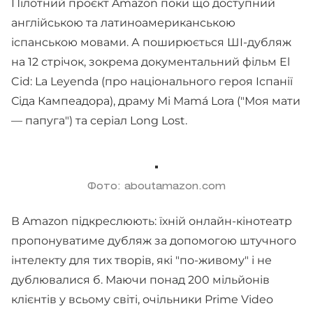
Пілотний проєкт Amazon поки що доступний
англійською та латиноамериканською
іспанською мовами. А поширюється ШІ-дубляж
на 12 стрічок, зокрема документальний фільм El
Cid: La Leyenda (про національного героя Іспанії
Сіда Кампеадора), драму Mi Mamá Lora ("Моя мати
— папуга") та серіал Long Lost.
Фото: aboutamazon.com
В Amazon підкреслюють: їхній онлайн-кінотеатр
пропонуватиме дубляж за допомогою штучного
інтелекту для тих творів, які "по-живому" і не
дублювалися б. Маючи понад 200 мільйонів
клієнтів у всьому світі, очільники Prime Video