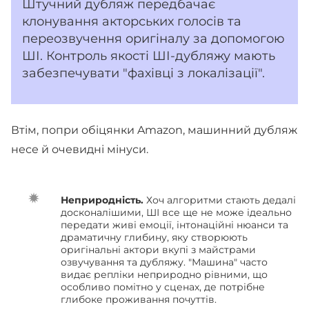
Штучний дубляж передбачає
клонування акторських голосів та
переозвучення оригіналу за допомогою
ШІ. Контроль якості ШІ-дубляжу мають
забезпечувати "фахівці з локалізації".
Втім, попри обіцянки Amazon, машинний дубляж
несе й очевидні мінуси.
Неприродність.
Хоч алгоритми стають дедалі
досконалішими, ШІ все ще не може ідеально
передати живі емоції, інтонаційні нюанси та
драматичну глибину, яку створюють
оригінальні актори вкупі з майстрами
озвучування та дубляжу. "Машина" часто
видає репліки неприродно рівними, що
особливо помітно у сценах, де потрібне
глибоке проживання почуттів.