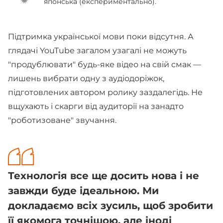
японська (експериментально).
Підтримка української мови поки відсутня. А
глядачі YouTube загалом узагалі не можуть
"продублювати" будь-яке відео на свій смак —
лишень вибрати одну з аудіодоріжок,
підготовлених автором ролику заздалегідь. Не
вщухають і скарги від аудиторії на занадто
"роботизоване" звучання.
Технологія все ще досить нова і не
завжди буде ідеальною. Ми
докладаємо всіх зусиль, щоб зробити
її якомога точнішою, але іноді