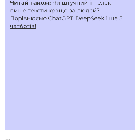
Читай також:
Чи штучний інтелект
пише тексти краще за людей?
Порівнюємо ChatGPT, DeepSeek і ще 5
чатботів!