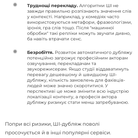
Труднощі перекладу.
Алгоритми ШІ не
завжди правильно розпізнають значення слів
у контексті. Наприклад, у комедіях часто
використовуються метафори, фразеологізми,
іронія, гра слів тощо. Після "машинної
обробки" такі репліки можуть звучати дивно,
ба навіть втрачати сенс.
Безробіття.
Розвиток автоматичного дубляжу
потенційно загрожує професійним акторам
озвучування, перекладачам та
звукорежисерам. Якщо студії віддаватимуть
перевагу дешевшому й швидшому ШІ-
дубляжу, кількість замовлень для фахівців-
людей може значно скоротитися. У
перспективі це може змінити всю індустрію
локалізації контенту, а професія актора
дубляжу ризикує стати менш затребуваною.
Попри всі ризики, ШІ-дубляж поволі
просочується й в інші популярні сервіси.