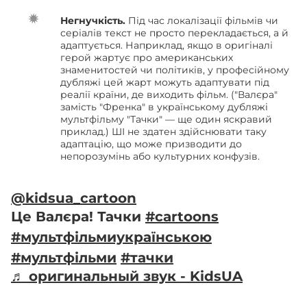
Негнучкість.
Під час локалізації фільмів чи
серіалів текст не просто перекладається, а й
адаптується. Наприклад, якщо в оригіналі
герой жартує про американських
знаменитостей чи політиків, у професійному
дубляжі цей жарт можуть адаптувати під
реалії країни, де виходить фільм. ("Валєра"
замість "Френка" в українському дубляжі
мультфільму "Тачки" — ще один яскравий
приклад.) ШІ не здатен здійснювати таку
адаптацію, що може призводити до
непорозумінь або культурних конфузів.
@kidsua_cartoon
Це Валєра! Тачки
#cartoons
#мультфільмиукраїнською
#мультфільми
#тачки
♬ оригинальный звук - KidsUA