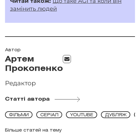
Читай також:
Що таке AGI та коли він
замінить людей
Автор
Артем
Прокопенко
Редактор
Статті автора
ФІЛЬМИ
СЕРІАЛ
YOUTUBE
ДУБЛЯЖ
Більше статей на тему