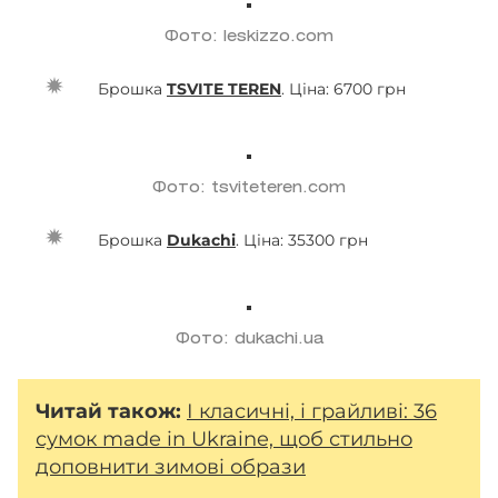
Фото: leskizzo.com
Брошка
TSVITE TEREN
. Ціна: 6700 грн
Фото: tsviteteren.com
Брошка
Dukachi
. Ціна: 35300 грн
Фото: dukachi.ua
Читай також:
І класичні, і грайливі: 36
сумок made in Ukraine, щоб стильно
доповнити зимові образи