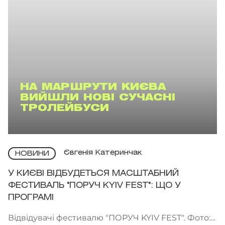
НА МАРШРУТИ КИЄВА
ВИЙШЛИ НОВІ СУЧАСНІ
ТРОЛЕЙБУСИ
Євгенія Катеринчак
НОВИНИ
У КИЄВІ ВІДБУДЕТЬСЯ МАСШТАБНИЙ
ФЕСТИВАЛЬ "ПОРУЧ KYIV FEST": ЩО У
ПРОГРАМІ
Відвідувачі фестивалю "ПОРУЧ KYIV FEST". Фото: