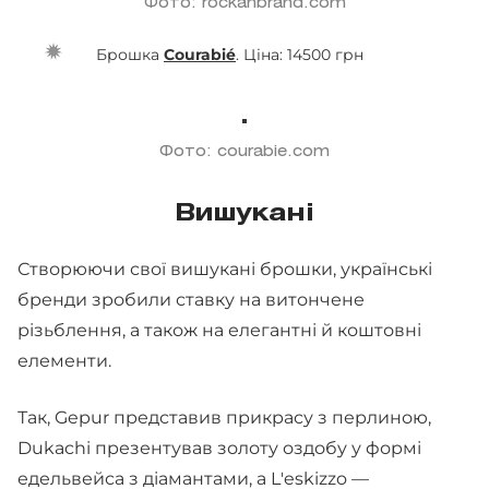
Фото: rockahbrand.com
Брошка
Courabié
. Ціна: 14500 грн
Фото: courabie.com
Вишукані
Створюючи свої вишукані брошки, українські
бренди зробили ставку на витончене
різьблення, а також на елегантні й коштовні
елементи.
Так, Gepur представив прикрасу з перлиною,
Dukachi презентував золоту оздобу у формі
едельвейса з діамантами, а L'eskizzo —