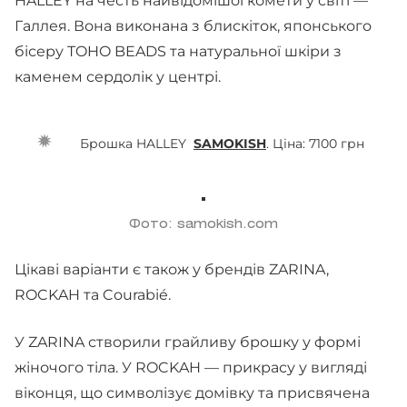
HALLEY на честь найвідомішої комети у світі —
Галлея. Вона виконана з блискіток, японського
бісеру TOHO BEADS та натуральної шкіри з
каменем сердолік у центрі.
Брошка HALLEY
SAMOKISH
. Ціна: 7100 грн
Фото: samokish.com
Цікаві варіанти є також у брендів ZARINA,
ROCKAH та Courabié.
У ZARINA створили грайливу брошку у формі
жіночого тіла. У ROCKAH — прикрасу у вигляді
віконця, що символізує домівку та присвячена