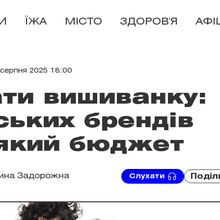
И
ЇЖА
МІСТО
ЗДОРОВ'Я
АФІ
 серпня 2025 18:00
ти вишиванку:
нських брендів
-який бюджет
рина Задорожна
Поділ
Слухати