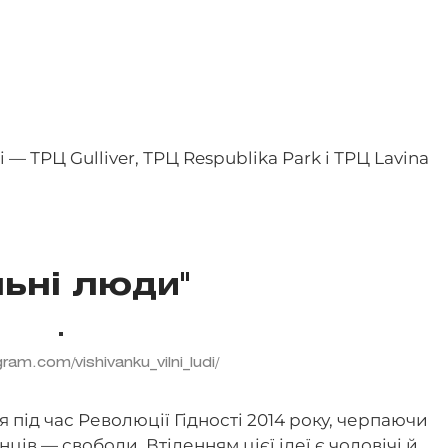
ві — ТРЦ Gulliver, ТРЦ Respublika Park і ТРЦ Lavina
льні люди"
ram.com/vishivanku_vilni_ludi/
під час Революції Гідності 2014 року, черпаючи
нців — свободи. Втіленням цієї ідеї є чоловічі й