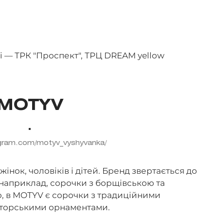
ві — ТРК "Проспект", ТРЦ DREAM yellow
MOTYV
gram.com/motyv_vyshyvanka/
нок, чоловіків і дітей. Бренд звертається до
 наприклад, сорочки з борщівською та
, в MOTYV є сорочки з традиційними
вторськими орнаментами.