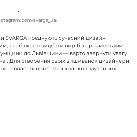
nstagram.com/svarga_ua/
нки SVARGA поєднують сучасний дизайн,
 Тим, хто бажає придбати виріб з орнаментами
 Сумщини до Львівщини — варто звернути увагу
на". Для створення своїх вишиванок дизайнери
к із власної приватної колекції, музейних