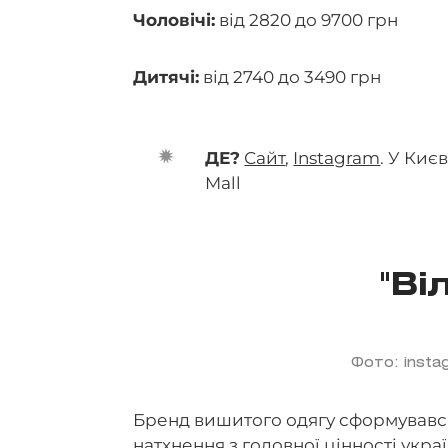
Чоловічі:
від 2820 до 9700 грн
Дитячі:
від 2740 до 3490 грн
ДЕ?
Сайт
,
Instagram
. У Киє
Mall
"Ві
Фото: instag
Бренд вишитого одягу сформувався 
натхнення з головної цінності украї