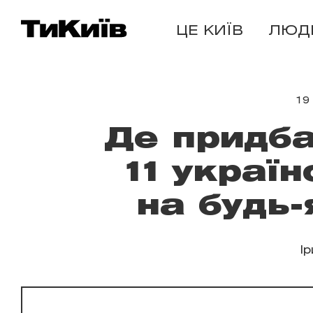
ЦЕ КИЇВ
ЛЮД
19
Де придба
11 украї
на будь
І