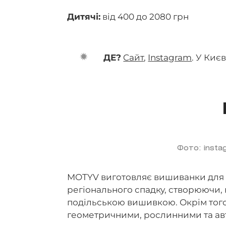
Дитячі:
від 400 до 2080 грн
ДЕ?
Cайт
,
Instagram
. У Киє
Фото: insta
MOTYV виготовляє вишиванки для жі
регіонального спадку, створюючи,
подільською вишивкою. Окрім того
геометричними, рослинними та а