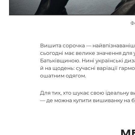
Ф
Вишита сорочка — найвпізнаваніш
сьогодні має велике значення для у
Батьківщиною. Нині українські диз
й на щодень: сучасні варіації гарм
ошатним одягом.
Для тих, хто шукає свою ідеальну в
— де можна купити вишиванку на 
M