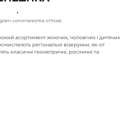
gram.com/merezhka.official/
кий асортимент жіночих, чоловічих і дитячих
смислюють регіональні візерунки, як-от
стять класичні геометричні, рослинні та