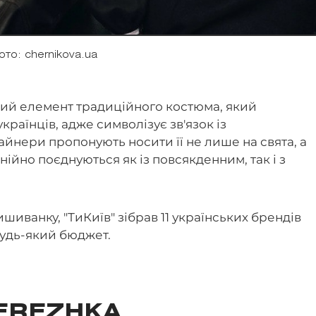
ото: chernikova.ua
ий елемент традиційного костюма, який
країнців, адже символізує зв'язок із
айнери пропонують носити її не лише на свята, а
онійно поєднуються як із повсякденним, так і з
ишиванку, "ТиКиїв" зібрав 11 українських брендів
будь-який бюджет.
EREZHKA