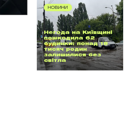
НОВИНИ
Негода на Київщині
пошкодила 62
будинки: понад 18
тисяч родин
залишилися без
світла