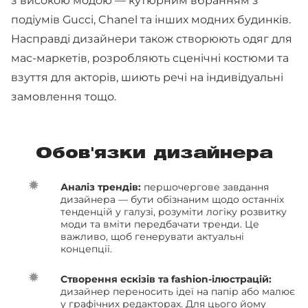
з високою модою — кутюрним вбранням з
подіумів Gucci, Chanel та інших модних будинків.
Насправді дизайнери також створюють одяг для
мас-маркетів, розробляють сценічні костюми та
взуття для акторів, шиють речі на індивідуальні
замовлення тощо.
Обов'язки дизайнера
Аналіз трендів:
першочергове завдання
дизайнера — бути обізнаним щодо останніх
тенденцій у галузі, розуміти логіку розвитку
моди та вміти передбачати тренди. Це
важливо, щоб генерувати актуальні
концепції.
Створення ескізів та fashion-ілюстрацій:
дизайнер переносить ідеї на папір або малює
у графічних редакторах. Для цього йому