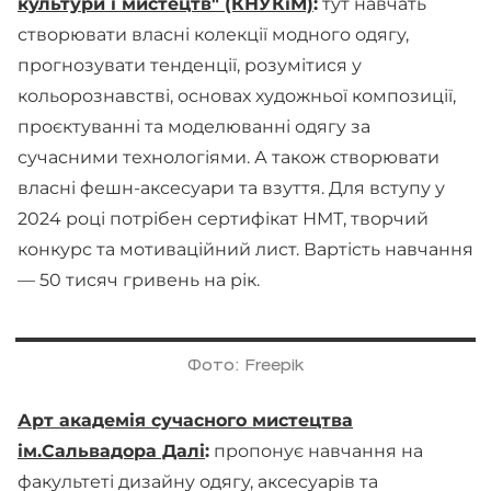
культури і мистецтв" (КНУКіМ)
:
тут навчать
створювати власні колекції модного одягу,
прогнозувати тенденції, розумітися у
кольорознавстві, основах художньої композиції,
проєктуванні та моделюванні одягу за
сучасними технологіями. А також створювати
власні фешн-аксесуари та взуття. Для вступу у
2024 році потрібен сертифікат НМТ, творчий
конкурс та мотиваційний лист. Вартість навчання
— 50 тисяч гривень на рік.
Фото: Freepik
Арт академія сучасного мистецтва
ім.Сальвадора Далі
:
пропонує навчання на
факультеті дизайну одягу, аксесуарів та