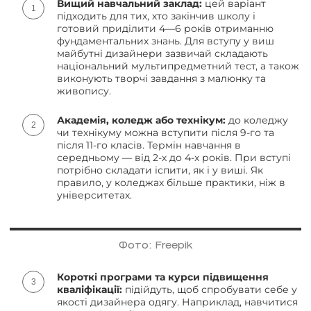
Вищий навчальний заклад:
цей варіант
підходить для тих, хто закінчив школу і
готовий приділити 4—6 років отриманню
фундаментальних знань. Для вступу у виш
майбутні дизайнери зазвичай складають
національний мультипредметний тест, а також
виконують творчі завдання з малюнку та
живопису.
Академія, коледж або технікум:
до коледжу
чи технікуму можна вступити після 9-го та
після 11-го класів. Термін навчання в
середньому — від 2-х до 4-х років. При вступі
потрібно складати іспити, як і у виші. Як
правило, у коледжах більше практики, ніж в
університетах.
Фото: Freepik
Короткі програми та курси підвищення
кваліфікації:
підійдуть, щоб спробувати себе у
якості дизайнера одягу. Наприклад, навчитися