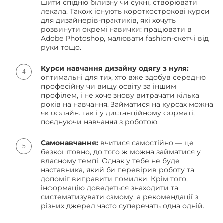
шити спідню білизну чи сукні, створювати
лекала. Також існують короткострокові курси
для дизайнерів-практиків, які хочуть
розвинути окремі навички: працювати в
Adobe Photoshop, малювати fashion-скетчі від
руки тощо.
Курси навчання дизайну одягу з нуля:
оптимальні для тих, хто вже здобув середню
професійну чи вищу освіту за іншим
профілем, і не хоче знову витрачати кілька
років на навчання. Займатися на курсах можна
як офлайн. так і у дистанційному форматі,
поєднуючи навчання з роботою.
Самонавчання:
вчитися самостійно — це
безкоштовно, до того ж можна займатися у
власному темпі. Однак у тебе не буде
наставника, який би перевірив роботу та
допоміг виправити помилки. Крім того,
інформацію доведеться знаходити та
систематизувати самому, а рекомендації з
різних джерел часто суперечать одна одній.