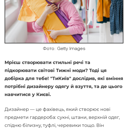
Фото: Getty Images
Мрієш створювати стильні речі та
підкорювати світові Тижні моди? Тоді ця
добірка для тебе! "ТиКиїв" дослідив, які вміння
потрібні дизайнеру одягу й взуття, та де цього
навчитися у Києві.
Дизайнер — це фахівець, який створює нові
предмети гардероба: сукні, штани, верхній одяг,
спідню білизну, туфлі, черевики тощо. Він