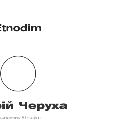
Etnodim
ій Черуха
асновник Etnodim