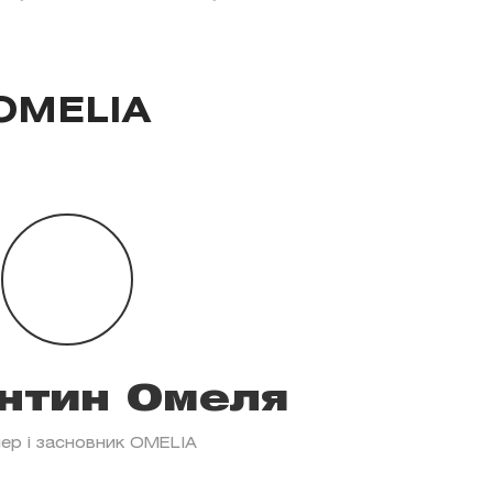
OMELIA
нтин Омеля
ер і засновник OMELIA