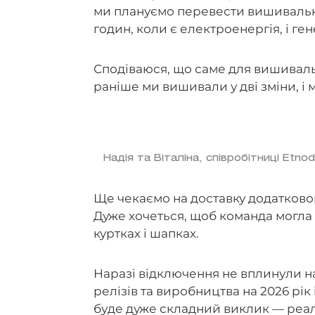
ми плануємо перевести вишивальні 
годин, коли є електроенергія, і ген
Сподіваюся, що саме для вишиваль
раніше ми вишивали у дві зміни, і 
Надія та Віталіна, співробітниці Etno
Ще чекаємо на доставку додатковог
Дуже хочеться, щоб команда могла 
куртках і шапках.
Наразі відключення не вплинули н
релізів та виробництва на 2026 рік
буде дуже складний виклик — реаліз