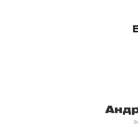
Андр
З