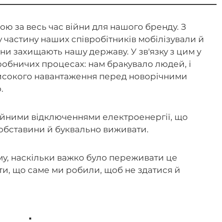
ою за весь час війни для нашого бренду. З
у частину наших співробітників мобілізували й
ни захищають нашу державу. У зв'язку з цим у
робничих процесах: нам бракувало людей, і
високого навантаження перед новорічними
о.
стійними відключеннями електроенергії, що
 обставини й буквально виживати.
му, наскільки важко було переживати це
ти, що саме ми робили, щоб не здатися й