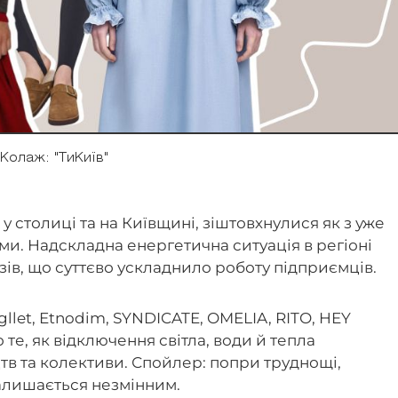
Колаж: "ТиКиїв"
 у столиці та на Київщині, зіштовхнулися як з уже
ми. Надскладна енергетична ситуація в регіоні
зів, що суттєво ускладнило роботу підприємців.
let, Etnodim, SYNDICATE, OMELIA, RITO, HEY
 те, як відключення світла, води й тепла
тв та колективи. Спойлер: попри труднощі,
алишається незмінним.