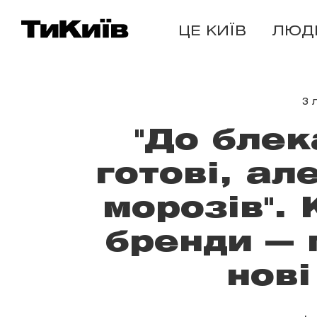
ЦЕ КИЇВ
ЛЮД
3 
"До блек
готові, ал
морозів".
бренди — 
нові