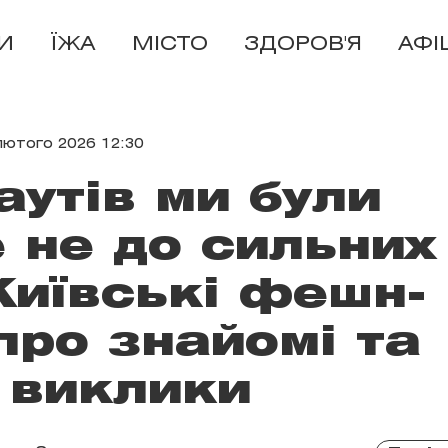
И
ЇЖА
МІСТО
ЗДОРОВ'Я
АФІ
лютого 2026 12:30
аутів ми були
е не до сильних
 Київські фешн-
про знайомі та
 виклики