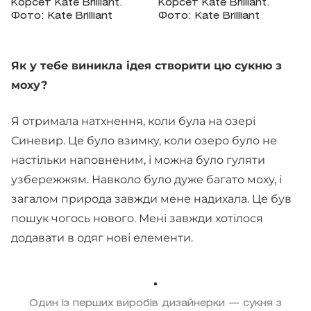
Корсет Kate Brilliant.
Корсет Kate Brilliant.
Фото: Kate Brilliant
Фото: Kate Brilliant
Як у тебе виникла ідея створити цю сукню з
моху?
Я отримала натхнення, коли була на озері
Синевир. Це було взимку, коли озеро було не
настільки наповненим, і можна було гуляти
узбережжям. Навколо було дуже багато моху, і
загалом природа завжди мене надихала. Це був
пошук чогось нового. Мені завжди хотілося
додавати в одяг нові елементи.
Один із перших виробів дизайнерки — сукня з