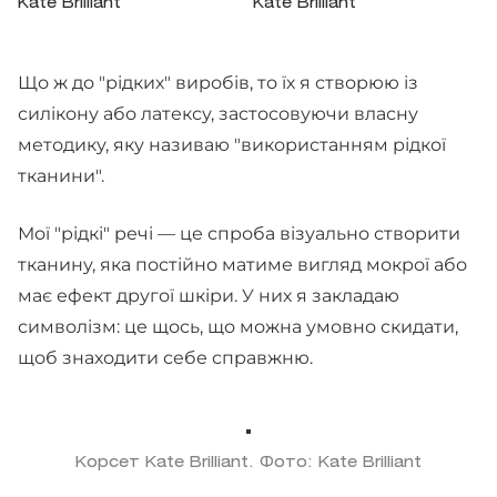
Kate Brilliant
Kate Brilliant
Що ж до "рідких" виробів, то їх я створюю із
силікону або латексу, застосовуючи власну
методику, яку називаю "використанням рідкої
тканини".
Мої "рідкі" речі — це спроба візуально створити
тканину, яка постійно матиме вигляд мокрої або
має ефект другої шкіри. У них я закладаю
символізм: це щось, що можна умовно скидати,
щоб знаходити себе справжню.
Корсет Kate Brilliant. Фото: Kate Brilliant