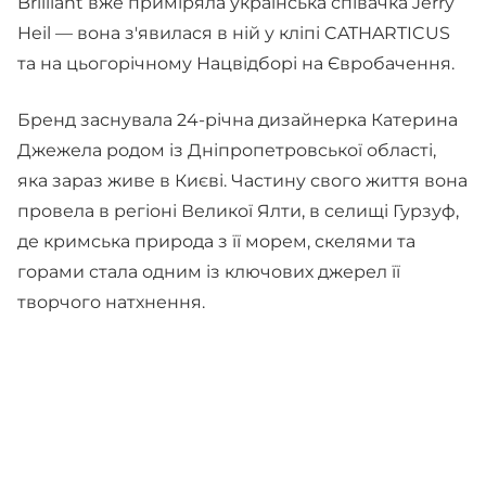
Brilliant вже приміряла українська співачка Jerry
Heil — вона з'явилася в ній у кліпі CATHARTICUS
та на цьогорічному Нацвідборі на Євробачення.
Бренд заснувала 24-річна дизайнерка Катерина
Джежела родом із Дніпропетровської області,
яка зараз живе в Києві. Частину свого життя вона
провела в регіоні Великої Ялти, в селищі Гурзуф,
де кримська природа з її морем, скелями та
горами стала одним із ключових джерел її
творчого натхнення.