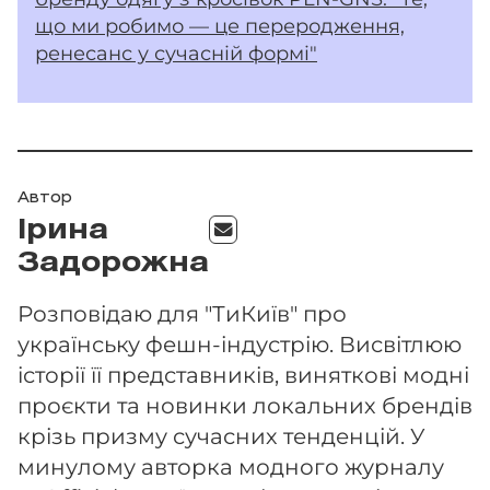
що ми робимо — це переродження,
ренесанс у сучасній формі"
Автор
Ірина
Задорожна
Розповідаю для "ТиКиїв" про
українську фешн-індустрію. Висвітлюю
історії її представників, виняткові модні
проєкти та новинки локальних брендів
крізь призму сучасних тенденцій. У
минулому авторка модного журналу