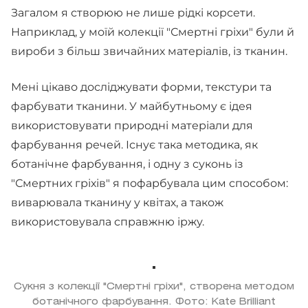
Загалом я створюю не лише рідкі корсети.
Наприклад, у моїй колекції "Смертні гріхи" були й
вироби з більш звичайних матеріалів, із тканин.
Мені цікаво досліджувати форми, текстури та
фарбувати тканини. У майбутньому є ідея
використовувати природні матеріали для
фарбування речей. Існує така методика, як
ботанічне фарбування, і одну з суконь із
"Смертних гріхів" я пофарбувала цим способом:
виварювала тканину у квітах, а також
використовувала справжню іржу.
Сукня з колекції "Смертні гріхи", створена методом
ботанічного фарбування. Фото: Kate Brilliant