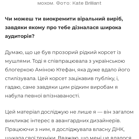
мохом. Фото: Kate Brilliant
Чи можеш ти виокремити віральний виріб,
завдяки якому про тебе дізналася широка
аудиторія?
Думаю, що це був прозорий рідкий корсет із
мушлями. Тоді я співпрацювала з українською
блогеркою Аміною Ктефан, яка дуже вдало його
стилізувала. Цей корсет зацікавив публіку, і,
гадаю, саме завдяки цим рідким виробам я
набула певної впізнаваності.
Цей матеріал досліджую не лише я — він загалом
викликає інтерес в авангардних дизайнерів.
Працюючи з ним, я досліджувала власну ДНК,
шукала свої техніки. Вважаю, що мені це вдалося.