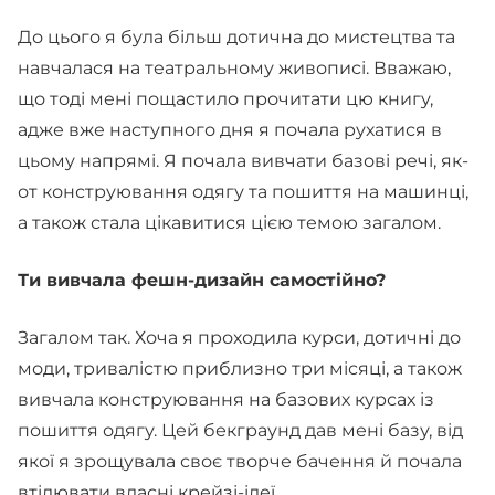
До цього я була більш дотична до мистецтва та
навчалася на театральному живописі. Вважаю,
що тоді мені пощастило прочитати цю книгу,
адже вже наступного дня я почала рухатися в
цьому напрямі. Я почала вивчати базові речі, як-
от конструювання одягу та пошиття на машинці,
а також стала цікавитися цією темою загалом.
Ти вивчала фешн-дизайн самостійно?
Загалом так. Хоча я проходила курси, дотичні до
моди, тривалістю приблизно три місяці, а також
вивчала конструювання на базових курсах із
пошиття одягу. Цей бекграунд дав мені базу, від
якої я зрощувала своє творче бачення й почала
втілювати власні крейзі-ідеї.