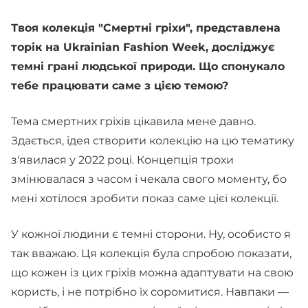
Твоя колекція "Смертні гріхи", представлена
торік на Ukrainian Fashion Week, досліджує
темні грані людської природи. Що спонукало
тебе працювати саме з цією темою?
Тема смертних гріхів цікавила мене давно.
Здається, ідея створити колекцію на цю тематику
з'явилася у 2022 році. Концепція трохи
змінювалася з часом і чекала свого моменту, бо
мені хотілося зробити показ саме цієї колекції.
У кожної людини є темні сторони. Ну, особисто я
так вважаю. Ця колекція була спробою показати,
що кожен із цих гріхів можна адаптувати на свою
користь, і не потрібно їх соромитися. Навпаки —