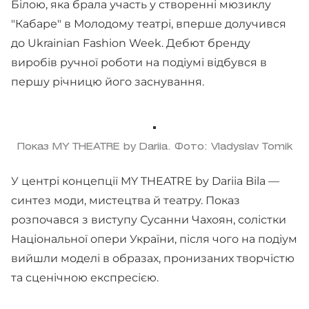
Білою, яка брала участь у створенні мюзиклу
"Кабаре" в Молодому театрі, вперше долучився
до Ukrainian Fashion Week. Дебют бренду
виробів ручної роботи на подіумі відбувся в
першу річницю його заснування.
Показ MY THEATRE by Dariia. Фото: Vladyslav Tomik
У центрі концепції MY THEATRE by Dariia Bila —
синтез моди, мистецтва й театру. Показ
розпочався з виступу Сусанни Чахоян, солістки
Національної опери України, після чого на подіум
вийшли моделі в образах, пронизаних творчістю
та сценічною експресією.