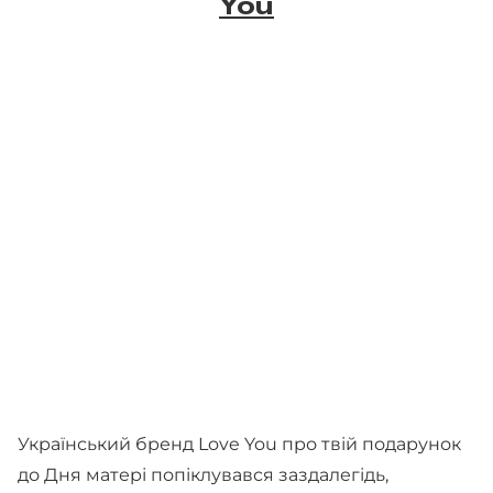
You
Український бренд Love You про твій подарунок
до Дня матері попіклувався заздалегідь,