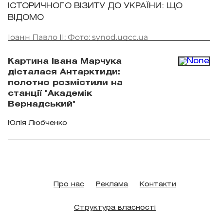
ІСТОРИЧНОГО ВІЗИТУ ДО УКРАЇНИ: ЩО
ВІДОМО
Іоанн Павло II: Фото: synod.ugcc.ua
Картина Івана Марчука
дісталася Антарктиди:
полотно розмістили на
станції "Академік
Вернадський"
Юлія Любченко
Про нас
Реклама
Контакти
Структура власності