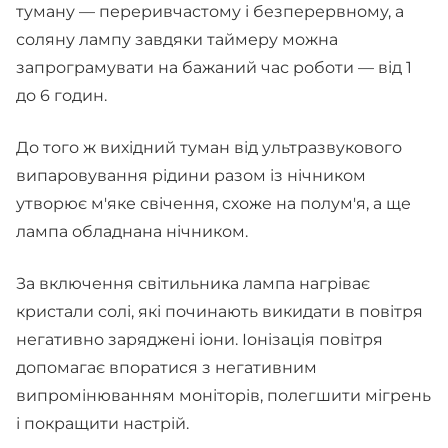
туману — переривчастому і безперервному, а
соляну лампу завдяки таймеру можна
запрограмувати на бажаний час роботи — від 1
до 6 годин.
До того ж вихідний туман від ультразвукового
випаровування рідини разом із нічником
утворює м'яке свічення, схоже на полум'я, а ще
лампа обладнана нічником.
За включення світильника лампа нагріває
кристали солі, які починають викидати в повітря
негативно заряджені іони. Іонізація повітря
допомагає впоратися з негативним
випромінюванням моніторів, полегшити мігрень
і покращити настрій.