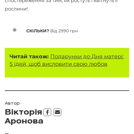
спостереження за тим, як ростуть і квітнуть її
рослини!
СКІЛЬКИ?
Від 2990 грн
Читай також:
Подарунки до Дня матері:
5 ідей, щоб висловити свою любов
Автор
Вікторія
Аронова