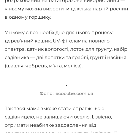
розрахований на багаторазове використання —
у ньому можна виростити декілька партій рослин
в одному горщику.
У ньому є все необхідне для цього процесу:
дерев'яний кошик, UV-фітолампа повного
спектра, датчик вологості, лоток для ґрунту, набір
садівника — дві лопатки та граблі, ґрунт і насіння
(шавлія, чебрець, м'ята, меліса).
Фото: ecocube.com.ua
Так твоя мама зможе стати справжньою
садівницею, не залишаючи оселю. І, звісно,
отримати неабияке задоволення від