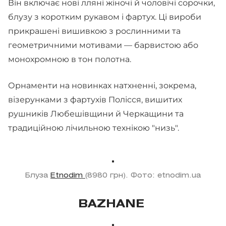
Він включає нові лляні жіночі й чоловічі сорочки,
блузу з коротким рукавом і фартух. Ці вироби
прикрашені вишивкою з рослинними та
геометричними мотивами — барвистою або
монохромною в тон полотна.
Орнаменти на новинках натхненні, зокрема,
візерунками з фартухів Полісся, вишитих
рушників Любешівщини й Черкащини та
традиційною лічильною технікою "низь".
Блуза
Etnodim
(8980 грн). Фото: etnodim.ua
BAZHANE