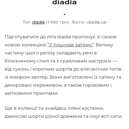
diadia
Топ
diadia
(1490 грн). Фото: diadia.ua
Підготуватися до літа diadia пропонує зі своєю
новою колекцією
"У пошуках затінку"
. Велику
частину цього релізу складають речі в
білизняному стилі та з грайливим настроєм —
від суконь і коротких шортів до елегантних топів
із коміром-халтер. Вони виготовлені із сатину та
декоровані мереживом, а також гороховим і
квітковими принтами.
Ще в колекції ти знайдеш лляні костюми,
джинсові шорти різної довжини та смугасті сети.