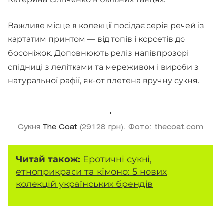
Важливе місце в колекції посідає серія речей із
картатим принтом — від топів і корсетів до
босоніжок. Доповнюють реліз напівпрозорі
спідниці з лелітками та мереживом і вироби з
натуральної рафії, як-от плетена вручну сукня.
Сукня
The Coat
(29128 грн). Фото: thecoat.com
Читай також:
Еротичні сукні,
етноприкраси та кімоно: 5 нових
колекцій українських брендів