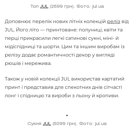
Топ
JUL
(2699 грн). Фото: jul.ua
Доповнює перелік нових літніх колекцій
реліз
від
JUL. Його літо — принтоване: полуниці, квіти та
перці прикрасили легкі сатинові сукні, міні- й
мідіспідниці та шорти. Цим та іншим виробам із
релізу додає романтичності декор у вигляді
рюшів і мережива.
Також у новій колекції JUL використав картатий
принт і представив для спекотних днів сітчасті
лонг і спідницю та вироби з льону й кропиви.
Сукня
JUL
(5099 грн). Фото: jul.ua