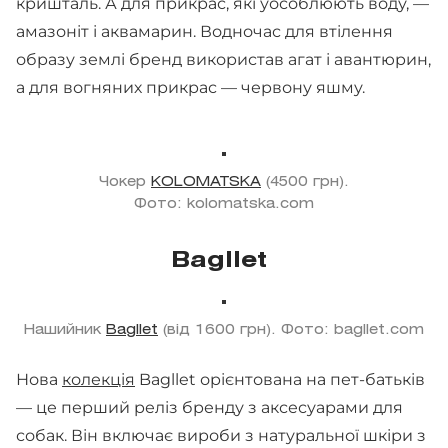
кришталь. А для прикрас, які уособлюють воду, —
амазоніт і аквамарин. Водночас для втілення
образу землі бренд використав агат і авантюрин,
а для вогняних прикрас — червону яшму.
Чокер
KOLOMATSKA
(4500 грн).
Фото: kolomatska.com
Bagllet
Нашийник
Bagllet
(від 1600 грн). Фото: bagllet.com
Нова
колекція
Bagllet орієнтована на пет-батьків
— це перший реліз бренду з аксесуарами для
собак. Він включає вироби з натуральної шкіри з