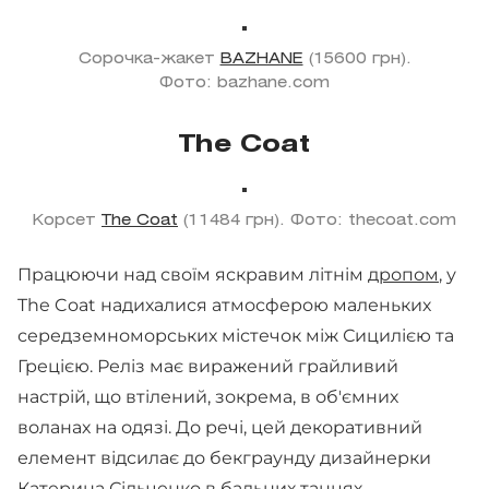
Сорочка-жакет
BAZHANE
(15600 грн).
Фото: bazhane.com
The Coat
Корсет
The Coat
(11484 грн). Фото: thecoat.com
Працюючи над своїм яскравим літнім
дропом
, у
The Coat надихалися атмосферою маленьких
середземноморських містечок між Сицилією та
Грецією. Реліз має виражений грайливий
настрій, що втілений, зокрема, в об'ємних
воланах на одязі. До речі, цей декоративний
елемент відсилає до бекграунду дизайнерки
Катерина Сільченко в бальних танцях.