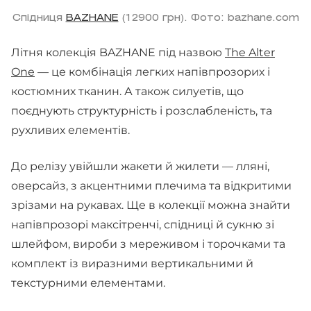
Спідниця
BAZHANE
(12900 грн). Фото: bazhane.com
Літня колекція BAZHANE під назвою
The Alter
One
— це комбінація легких напівпрозорих і
костюмних тканин. А також силуетів, що
поєднують структурність і розслабленість, та
рухливих елементів.
До релізу увійшли жакети й жилети — лляні,
оверсайз, з акцентними плечима та відкритими
зрізами на рукавах. Ще в колекції можна знайти
напівпрозорі максітренчі, спідниці й сукню зі
шлейфом, вироби з мереживом і торочками та
комплект із виразними вертикальними й
текстурними елементами.