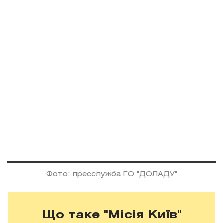
Фото: пресслужба ГО "ДОЛАДУ"
Що таке
"
Місія Київ
"