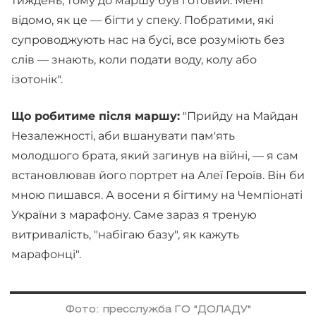
тиждень, тому до маршу був готовий. Мені
відомо, як це — бігти у спеку. Побратими, які
супроводжують нас на бусі, все розуміють без
слів — знають, коли подати воду, колу або
ізотонік".
Що робитиме після маршу:
"Прийду на Майдан
Незалежності, аби вшанувати пам'ять
молодшого брата, який загинув на війні, — я сам
встановлював його портрет на Алеї Героїв. Він би
мною пишався. А восени я бігтиму на Чемпіонаті
України з марафону. Саме зараз я треную
витривалість, "набігаю базу", як кажуть
марафонці".
Фото: пресслужба ГО "ДОЛАДУ"