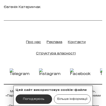
Євгенія Катеринчак
Про нас
Реклама
Контакти
Структура власності
Цей сайт використовує cookie-файли
Матеріали з плашками «Промо», «Новини компаній»,
«Партнерський матеріал» та «Спецпроєкт» є рекламними
Погоджуюсь
Більше інформації
та публікуються на правах реклами.