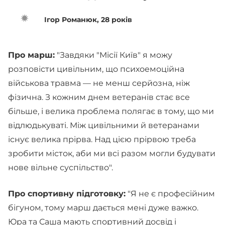
Ігор Романюк, 28 років
Про марш:
"Завдяки "Місії Київ" я можу
розповісти цивільним, що психоемоційна
військова травма — не менш серйозна, ніж
фізична. З кожним днем ветеранів стає все
більше, і велика проблема полягає в тому, що ми
відлюдькуваті. Між цивільними й ветеранами
існує велика прірва. Над цією прірвою треба
зробити місток, аби ми всі разом могли будувати
нове вільне суспільство".
Про спортивну підготовку:
"Я не є професійним
бігуном, тому марш дається мені дуже важко.
Юра та Саша мають спортивний досвід і