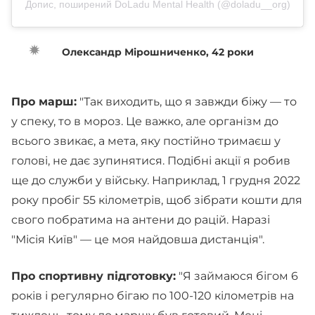
Допис, поширений DoLadu Mental Health (@doladu__org)
Олександр Мірошниченко, 42 роки
Про марш:
"Так виходить, що я завжди біжу — то
у спеку, то в мороз. Це важко, але організм до
всього звикає, а мета, яку постійно тримаєш у
голові, не дає зупинятися. Подібні акції я робив
ще до служби у війську. Наприклад, 1 грудня 2022
року пробіг 55 кілометрів, щоб зібрати кошти для
свого побратима на антени до рацій. Наразі
"Місія Київ" — це моя найдовша дистанція".
Про спортивну підготовку:
"Я займаюся бігом 6
років і регулярно бігаю по 100-120 кілометрів на