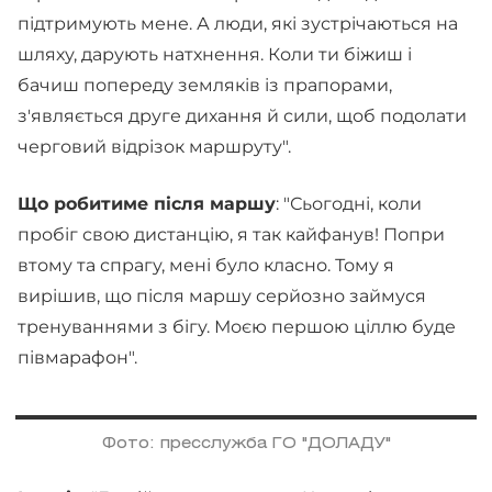
підтримують мене. А люди, які зустрічаються на
шляху, дарують натхнення. Коли ти біжиш і
бачиш попереду земляків із прапорами,
з'являється друге дихання й сили, щоб подолати
черговий відрізок маршруту".
Що робитиме після маршу
: "Сьогодні, коли
пробіг свою дистанцію, я так кайфанув! Попри
втому та спрагу, мені було класно. Тому я
вирішив, що після маршу серйозно займуся
тренуваннями з бігу. Моєю першою ціллю буде
півмарафон".
Фото: пресслужба ГО "ДОЛАДУ"