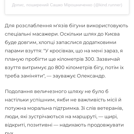
Допис, поширений Сашко Мірошниченко (@kind.runner)
Для розслаблення м'язів бігуни використовують
спеціальні масажери. Оскільки шлях до Києва
буде довгим, хлопці запаслися додатковими
парами взуття: "У кросівках, що на мені зараз, я
планую пробігти ще кілометрів 300. Зазвичай
взуття витримує до 800 кілометрів бігу, потім їх
треба заміняти", — зауважує Олександр.
Подолання величезного шляху не було б
настільки успішним, якби не важливість місії й
потужна моральна підтримка. Зі слів ветеранів,
люди, які зустрічаються на маршруті, — щирі,
відкриті, позитивні — надихають продовжувати
рух.