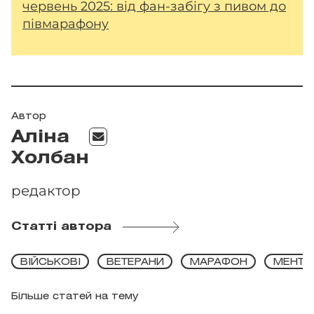
червень 2025: від фан-забігу з пивом до
півмарафону
Автор
Аліна
Холбан
редактор
Статті автора
ВІЙСЬКОВІ
ВЕТЕРАНИ
МАРАФОН
МЕНТА
Більше статей на тему