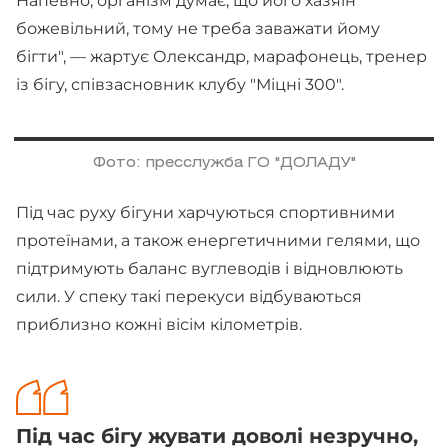
Напевно, організм думає, що його хазяїн
божевільний, тому не треба заважати йому
бігти", — жартує Олександр, марафонець, тренер
із бігу, співзасновник клубу "Міцні 300".
Фото: пресслужба ГО "ДОЛАДУ"
Під час руху бігуни харчуються спортивними
протеїнами, а також енергетичними гелями, що
підтримують баланс вуглеводів і відновлюють
сили. У спеку такі перекуси відбуваються
приблизно кожні вісім кілометрів.
Під час бігу жувати доволі незручно,