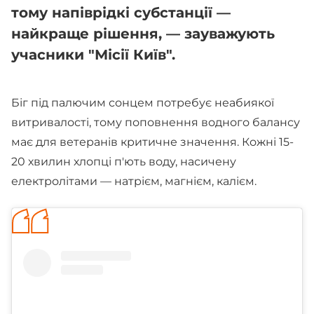
тому напіврідкі субстанції —
найкраще рішення, — зауважують
учасники "Місії Київ".
Біг під палючим сонцем потребує неабиякої
витривалості, тому поповнення водного балансу
має для ветеранів критичне значення. Кожні 15-
20 хвилин хлопці п'ють воду, насичену
електролітами — натрієм, магнієм, калієм.