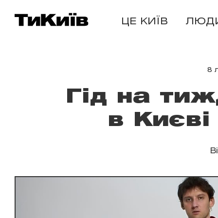
ЦЕ КИЇВ
ЛЮД
8 
Гід на тиж
в Києві
В