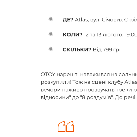
ДЕ?
Atlas, вул. Січових Стрі
КОЛИ?
12 та 13 лютого, 19:0
СКІЛЬКИ?
Від 799 грн
OTOY нарешті наважився на сольни
розкупили! Тож на сцені клубу Atlas
вечори наживо прозвучать треки р
відносини" до "8 роздумів". До речі