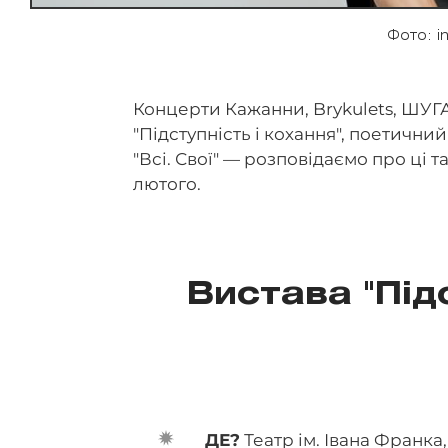
Фото: i
Концерти Кажанни, Brykulets, ШУГА
"Підступність і кохання", поетични
"Всі. Свої" — розповідаємо про ці та 
лютого.
Вистава "Під
ДЕ?
Театр ім. Івана Франка,