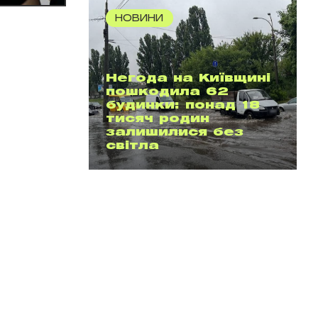
НОВИНИ
Негода на Київщині
пошкодила 62
будинки: понад 18
тисяч родин
залишилися без
світла