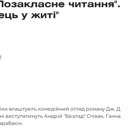
Позакласне читання".
ець у житі"
2
міки влаштують комедійний огляд роману Дж. Д.
ні виступатимуть Андрій "Безлад" Співак, Ганна
арабакін.