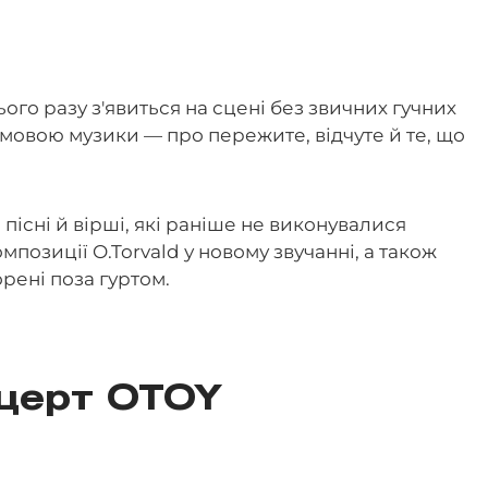
ього разу з'явиться на сцені без звичних гучних
ь мовою музики — про пережите, відчуте й те, що
пісні й вірші, які раніше не виконувалися
позиції O.Torvald у новому звучанні, а також
рені поза гуртом.
церт OTOY