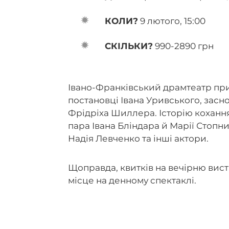
КОЛИ?
9 лютого, 15:00
СКІЛЬКИ?
990-2890 грн
Івано-Франківський драмтеатр приві
постановці Івана Уривського, засн
Фрідріха Шиллера. Історію кохання
пара Івана Бліндара й Марії Стопн
Надія Левченко та інші актори.
Щоправда, квитків на вечірню вис
місце на денному спектаклі.