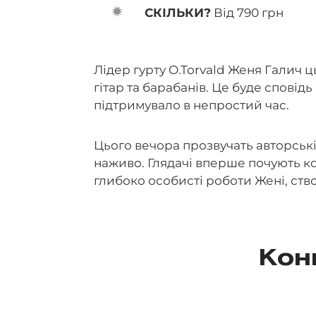
СКІЛЬКИ?
Від 790 грн
Лідер гурту O.Torvald Женя Галич ц
гітар та барабанів. Це буде сповід
підтримувало в непростий час.
Цього вечора прозвучать авторські 
наживо. Глядачі вперше почують ком
глибоко особисті роботи Жені, ство
Кон