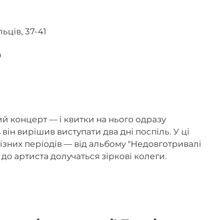
льців, 37-41
0
й концерт — і квитки на нього одразу
 він вирішив виступати два дні поспіль. У ці
ізних періодів — від альбому "Недовготривалі
, до артиста долучаться зіркові колеги.