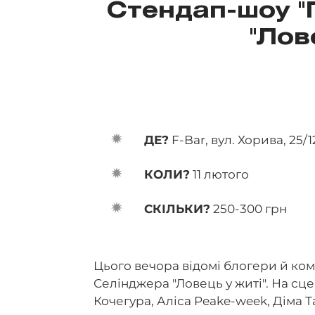
Стендап-шоу "
"Лов
ДЕ?
F-Bar, вул. Хорива, 25/1
КОЛИ?
11 лютого
СКІЛЬКИ?
250-300 грн
Цього вечора відомі блогери й ко
Селінджера "Ловець у житі". На сце
Кочегура, Аліса Peake-week, Діма Т