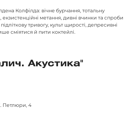
олдена Колфілда: вічне бурчання, тотальну
 екзистенційні метання, дивні вчинки та спроби
 підліткову тривогу, культ щирості, депресивні
ше сміятися й пити коктейлі.
лич. Акустика"
. Петлюри, 4