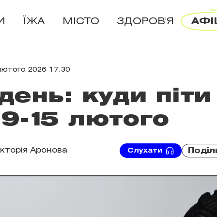
И
ЇЖА
МІСТО
ЗДОРОВ'Я
АФІ
лютого 2026 17:30
день: куди піти
 9-15 лютого
ікторія Аронова
Поділ
Слухати