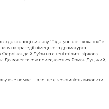
з до столиці виставу "Підступність і кохання" в
овану на трагедії німецького драматурга
 Фердінанда й Луїзи на сцені втілить зіркова
ик. До колег також приєднаються Роман Луцький,
таву вже немає — але ще є можливість вихопити