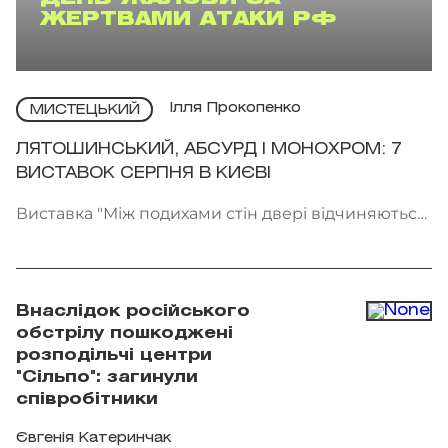
ЖЕРТВАМИ АТАКИ РФ
Ілля Прокопенко
МИСТЕЦЬКИЙ
ЛЯТОШИНСЬКИЙ, АБСУРД І МОНОХРОМ: 7
ВИСТАВОК СЕРПНЯ В КИЄВІ
Виставка "Між подихами стін двері відчиняються
всередину" проходить у галереї Voloshyn Gallery.
Фото: voloshyngallery.art
Внаслідок російського
обстрілу пошкоджені
розподільчі центри
"Сільпо": загинули
співробітники
Євгенія Катеринчак