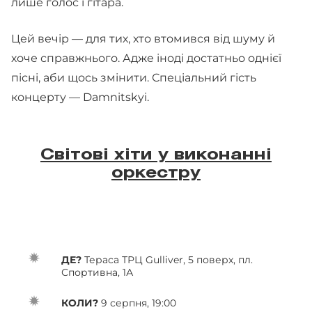
лише голос і гітара.
Цей вечір — для тих, хто втомився від шуму й
хоче справжнього. Адже іноді достатньо однієї
пісні, аби щось змінити. Спеціальний гість
концерту — Damnitskyi.
Світові хіти у виконанні
оркестру
ДЕ?
Тераса ТРЦ Gulliver, 5 поверх, пл.
Спортивна, 1А
КОЛИ?
9 серпня, 19:00