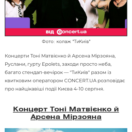
Фото: колаж "ТиКиїв"
Концерти Тоні Матвієнко й Арсена Мірзояна,
Руслани, гурту Epolets, заходи просто неба,
багато стендап-вечірок — "ТиКиїв" разом із
квитковим оператором CONCERT.UA розповідає
про найцікавіші події Києва 4-10 серпня.
Концерт Тоні Матвієнко й
Арсена Мірзояна